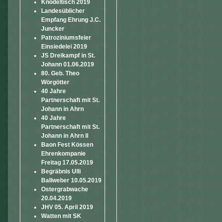
Knödeltisch 2019
Landesüblicher
Empfang Ehrung J.C.
Juncker
Patroziniumsfeier
Einsiedelei 2019
JS Dreikampf in St.
Johann 01.06.2019
80. Geb. Theo
Wörgötter
40 Jahre
Partnerschaft mit St.
Johann in Ahrn
40 Jahre
Partnerschaft mit St.
Johann in Ahrn II
Baon Fest Kössen
Ehrenkompanie
Freitag 17.05.2019
Begräbnis Ulli
Ballweber 10.05.2019
Ostergrabwache
20.04.2019
JHV 05. April 2019
Watten mit SK