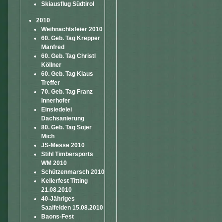
Skiausflug Südtirol
2010
Weihnachtsfeier 2010
60. Geb. Tag Krepper
Manfred
60. Geb. Tag Christl
Köllner
60. Geb. Tag Klaus
Treffer
70. Geb. Tag Franz
Innerhofer
Einsiedelei
Dachsanierung
80. Geb. Tag Sojer
Mich
JS-Messe 2010
Stihl Timbersports
WM 2010
Schützenmarsch 2010
Kellerfest Titting
21.08.2010
40-Jähriges
Saalfelden 15.08.2010
Baons-Fest