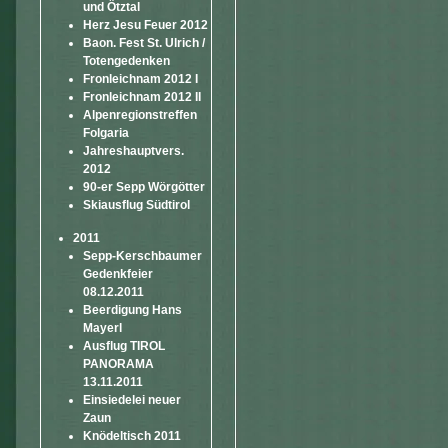
und Ötztal
Herz Jesu Feuer 2012
Baon. Fest St. Ulrich /
Totengedenken
Fronleichnam 2012 I
Fronleichnam 2012 II
Alpenregionstreffen
Folgaria
Jahreshauptvers.
2012
90-er Sepp Wörgötter
Skiausflug Südtirol
2011
Sepp-Kerschbaumer
Gedenkfeier
08.12.2011
Beerdigung Hans
Mayerl
Ausflug TIROL
PANORAMA
13.11.2011
Einsiedelei neuer
Zaun
Knödeltisch 2011