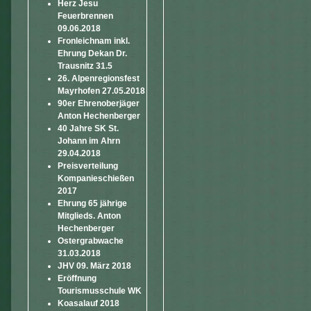
Herz Jesu
Feuerbrennen
09.06.2018
Fronleichnam inkl.
Ehrung Dekan Dr.
Trausnitz 31.5
26. Alpenregionsfest
Mayrhofen 27.05.2018
90er Ehrenoberjäger
Anton Hechenberger
40 Jahre SK St.
Johann im Ahrn
29.04.2018
Preisverteilung
Kompanieschießen
2017
Ehrung 65 jährige
Mitglieds. Anton
Hechenberger
Ostergrabwache
31.03.2018
JHV 09. März 2018
Eröffnung
Tourismusschule WK
Koasalauf 2018