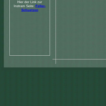
Hier der Link zur
Instram Seite:
Feller-
Schuetzen