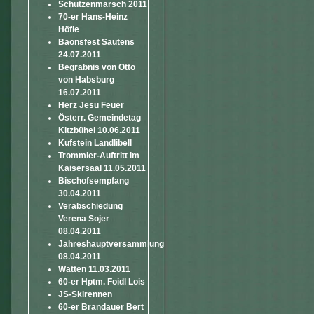
Schützenmarsch 2011
70-er Hans-Heinz
Höfle
Baonsfest Sautens
24.07.2011
Begräbnis von Otto
von Habsburg
16.07.2011
Herz Jesu Feuer
Österr. Gemeindetag
Kitzbühel 10.06.2011
Kufstein Landlibell
Trommler-Auftritt im
Kaisersaal 11.05.2011
Bischofsempfang
30.04.2011
Verabschiedung
Verena Sojer
08.04.2011
Jahreshauptversammlung
08.04.2011
Watten 11.03.2011
60-er Hptm. Foidl Lois
JS-Skirennen
60-er Brandauer Bert