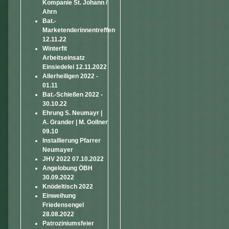
Kompanie St. Johann /
Ahrn
Bat.-
Marketenderinnentreffen
12.11.22
Winterfit
Arbeitseinsatz
Einsiedelei 12.11.2022
Allerheiligen 2022 -
01.11
Bat.-Schießen 2022 -
30.10.22
Ehrung S. Neumayr |
A. Grander | M. Gollner
09.10
Installierung Pfarrer
Neumayer
JHV 2022 07.10.2022
Angelobung ÖBH
30.09.2022
Knödeltisch 2022
Einweihung
Friedensengel
28.08.2022
Patroziniumsfeier