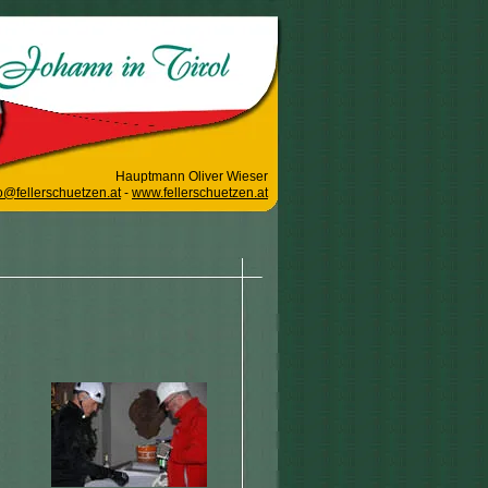
Hauptmann Oliver Wieser
o@fellerschuetzen.at
-
www.fellerschuetzen.at