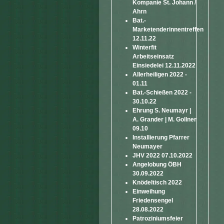
Kompanie St. Johann /
Ahrn
Bat.-
Marketenderinnentreffen
12.11.22
Winterfit
Arbeitseinsatz
Einsiedelei 12.11.2022
Allerheiligen 2022 -
01.11
Bat.-Schießen 2022 -
30.10.22
Ehrung S. Neumayr |
A. Grander | M. Gollner
09.10
Installierung Pfarrer
Neumayer
JHV 2022 07.10.2022
Angelobung ÖBH
30.09.2022
Knödeltisch 2022
Einweihung
Friedensengel
28.08.2022
Patroziniumsfeier