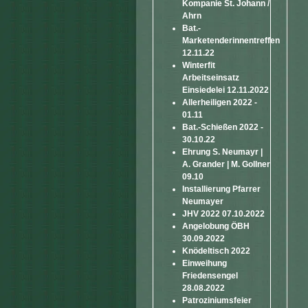
Kompanie St. Johann /
Ahrn
Bat.-
Marketenderinnentreffen
12.11.22
Winterfit
Arbeitseinsatz
Einsiedelei 12.11.2022
Allerheiligen 2022 -
01.11
Bat.-Schießen 2022 -
30.10.22
Ehrung S. Neumayr |
A. Grander | M. Gollner
09.10
Installierung Pfarrer
Neumayer
JHV 2022 07.10.2022
Angelobung ÖBH
30.09.2022
Knödeltisch 2022
Einweihung
Friedensengel
28.08.2022
Patroziniumsfeier