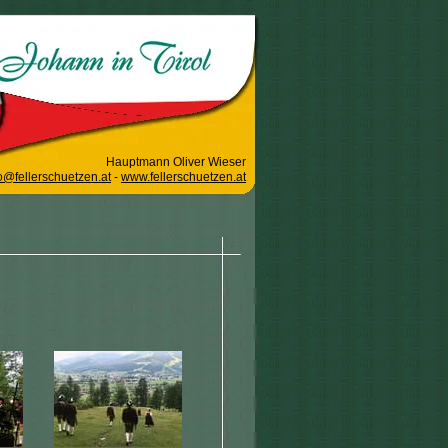
Hauptmann Oliver Wieser
o@fellerschuetzen.at
-
www.fellerschuetzen.at