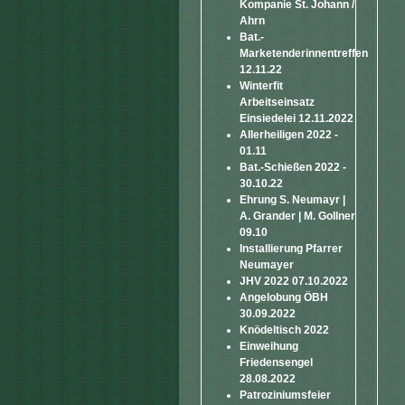
Kompanie St. Johann /
Ahrn
Bat.-
Marketenderinnentreffen
12.11.22
Winterfit
Arbeitseinsatz
Einsiedelei 12.11.2022
Allerheiligen 2022 -
01.11
Bat.-Schießen 2022 -
30.10.22
Ehrung S. Neumayr |
A. Grander | M. Gollner
09.10
Installierung Pfarrer
Neumayer
JHV 2022 07.10.2022
Angelobung ÖBH
30.09.2022
Knödeltisch 2022
Einweihung
Friedensengel
28.08.2022
Patroziniumsfeier