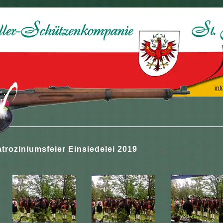
inf
troziniumsfeier Einsiedelei 2019