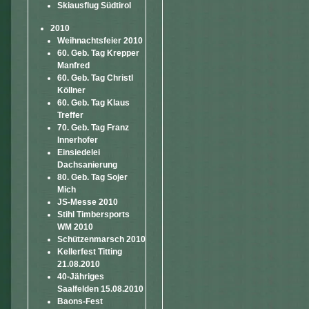
Skiausflug Südtirol
2010
Weihnachtsfeier 2010
60. Geb. Tag Krepper
Manfred
60. Geb. Tag Christl
Köllner
60. Geb. Tag Klaus
Treffer
70. Geb. Tag Franz
Innerhofer
Einsiedelei
Dachsanierung
80. Geb. Tag Sojer
Mich
JS-Messe 2010
Stihl Timbersports
WM 2010
Schützenmarsch 2010
Kellerfest Titting
21.08.2010
40-Jähriges
Saalfelden 15.08.2010
Baons-Fest