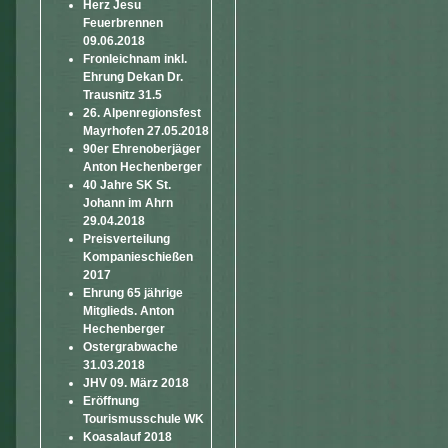
Herz Jesu
Feuerbrennen
09.06.2018
Fronleichnam inkl.
Ehrung Dekan Dr.
Trausnitz 31.5
26. Alpenregionsfest
Mayrhofen 27.05.2018
90er Ehrenoberjäger
Anton Hechenberger
40 Jahre SK St.
Johann im Ahrn
29.04.2018
Preisverteilung
Kompanieschießen
2017
Ehrung 65 jährige
Mitglieds. Anton
Hechenberger
Ostergrabwache
31.03.2018
JHV 09. März 2018
Eröffnung
Tourismusschule WK
Koasalauf 2018