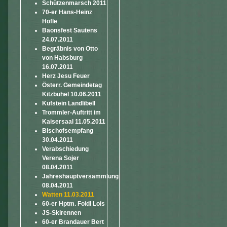
Schützenmarsch 2011
70-er Hans-Heinz
Höfle
Baonsfest Sautens
24.07.2011
Begräbnis von Otto
von Habsburg
16.07.2011
Herz Jesu Feuer
Österr. Gemeindetag
Kitzbühel 10.06.2011
Kufstein Landlibell
Trommler-Auftritt im
Kaisersaal 11.05.2011
Bischofsempfang
30.04.2011
Verabschiedung
Verena Sojer
08.04.2011
Jahreshauptversammlung
08.04.2011
Watten 11.03.2011
60-er Hptm. Foidl Lois
JS-Skirennen
60-er Brandauer Bert