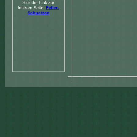
Hier der Link zur
Instram Seite:
Feller-
Schuetzen