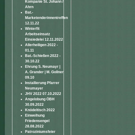
Kompanie St. Johann /
Ahrn
Bat.-
Marketenderinnentreffen
12.11.22
Winterfit
Arbeitseinsatz
Einsiedelei 12.11.2022
Allerheiligen 2022 -
01.11
Bat.-Schießen 2022 -
30.10.22
Ehrung S. Neumayr |
A. Grander | M. Gollner
09.10
Installierung Pfarrer
Neumayer
JHV 2022 07.10.2022
Angelobung ÖBH
30.09.2022
Knödeltisch 2022
Einweihung
Friedensengel
28.08.2022
Patroziniumsfeier