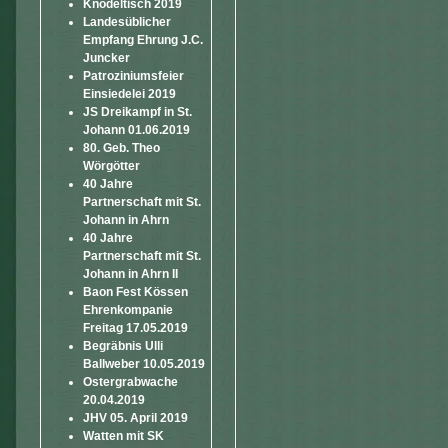
Knödeltisch 2019
Landesüblicher
Empfang Ehrung J.C.
Juncker
Patroziniumsfeier
Einsiedelei 2019
JS Dreikampf in St.
Johann 01.06.2019
80. Geb. Theo
Wörgötter
40 Jahre
Partnerschaft mit St.
Johann in Ahrn
40 Jahre
Partnerschaft mit St.
Johann in Ahrn II
Baon Fest Kössen
Ehrenkompanie
Freitag 17.05.2019
Begräbnis Ulli
Ballweber 10.05.2019
Ostergrabwache
20.04.2019
JHV 05. April 2019
Watten mit SK