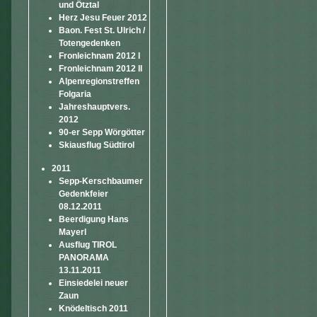
und Ötztal
Herz Jesu Feuer 2012
Baon. Fest St. Ulrich /
Totengedenken
Fronleichnam 2012 I
Fronleichnam 2012 II
Alpenregionstreffen
Folgaria
Jahreshauptvers.
2012
90-er Sepp Wörgötter
Skiausflug Südtirol
2011
Sepp-Kerschbaumer
Gedenkfeier
08.12.2011
Beerdigung Hans
Mayerl
Ausflug TIROL
PANORAMA
13.11.2011
Einsiedelei neuer
Zaun
Knödeltisch 2011