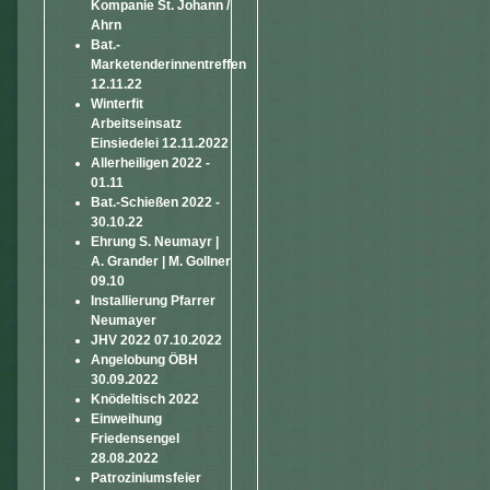
Kompanie St. Johann /
Ahrn
Bat.-
Marketenderinnentreffen
12.11.22
Winterfit
Arbeitseinsatz
Einsiedelei 12.11.2022
Allerheiligen 2022 -
01.11
Bat.-Schießen 2022 -
30.10.22
Ehrung S. Neumayr |
A. Grander | M. Gollner
09.10
Installierung Pfarrer
Neumayer
JHV 2022 07.10.2022
Angelobung ÖBH
30.09.2022
Knödeltisch 2022
Einweihung
Friedensengel
28.08.2022
Patroziniumsfeier