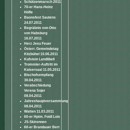
Schützenmarsch 2011
70-er Hans-Heinz
Höfle
Baonsfest Sautens
24.07.2011
Begräbnis von Otto
von Habsburg
16.07.2011
Herz Jesu Feuer
Österr. Gemeindetag
Kitzbühel 10.06.2011
Kufstein Landlibell
Trommler-Auftritt im
Kaisersaal 11.05.2011
Bischofsempfang
30.04.2011
Verabschiedung
Verena Sojer
08.04.2011
Jahreshauptversammlung
08.04.2011
Watten 11.03.2011
60-er Hptm. Foidl Lois
JS-Skirennen
60-er Brandauer Bert