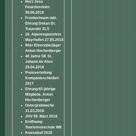
Herz Jesu
Feuerbrennen
09.06.2018
Fronleichnam inkl.
Ehrung Dekan Dr.
Trausnitz 31.5
26. Alpenregionsfest
Mayrhofen 27.05.2018
90er Ehrenoberjäger
Anton Hechenberger
40 Jahre SK St.
Johann im Ahrn
29.04.2018
Preisverteilung
Kompanieschießen
2017
Ehrung 65 jährige
Mitglieds. Anton
Hechenberger
Ostergrabwache
31.03.2018
JHV 09. März 2018
Eröffnung
Tourismusschule WK
Koasalauf 2018