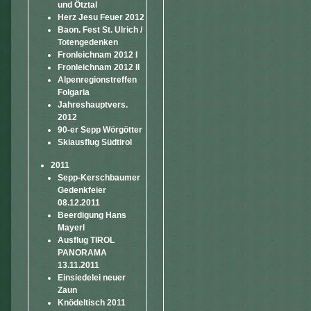
und Ötztal
Herz Jesu Feuer 2012
Baon. Fest St. Ulrich /
Totengedenken
Fronleichnam 2012 I
Fronleichnam 2012 II
Alpenregionstreffen
Folgaria
Jahreshauptvers.
2012
90-er Sepp Wörgötter
Skiausflug Südtirol
2011
Sepp-Kerschbaumer
Gedenkfeier
08.12.2011
Beerdigung Hans
Mayerl
Ausflug TIROL
PANORAMA
13.11.2011
Einsiedelei neuer
Zaun
Knödeltisch 2011