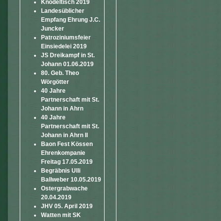
Knödeltisch 2019
Landesüblicher
Empfang Ehrung J.C.
Juncker
Patroziniumsfeier
Einsiedelei 2019
JS Dreikampf in St.
Johann 01.06.2019
80. Geb. Theo
Wörgötter
40 Jahre
Partnerschaft mit St.
Johann in Ahrn
40 Jahre
Partnerschaft mit St.
Johann in Ahrn II
Baon Fest Kössen
Ehrenkompanie
Freitag 17.05.2019
Begräbnis Ulli
Ballweber 10.05.2019
Ostergrabwache
20.04.2019
JHV 05. April 2019
Watten mit SK