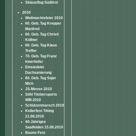
Skiausflug Südtirol
2010
Weihnachtsfeier 2010
60. Geb. Tag Krepper
Manfred
60. Geb. Tag Christl
Köllner
60. Geb. Tag Klaus
Treffer
70. Geb. Tag Franz
Innerhofer
Einsiedelei
Dachsanierung
80. Geb. Tag Sojer
Mich
JS-Messe 2010
Stihl Timbersports
WM 2010
Schützenmarsch 2010
Kellerfest Titting
21.08.2010
40-Jähriges
Saalfelden 15.08.2010
Baons-Fest