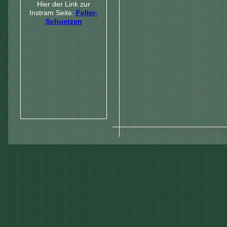
Hier der Link zur
Instram Seite:
Feller-
Schuetzen