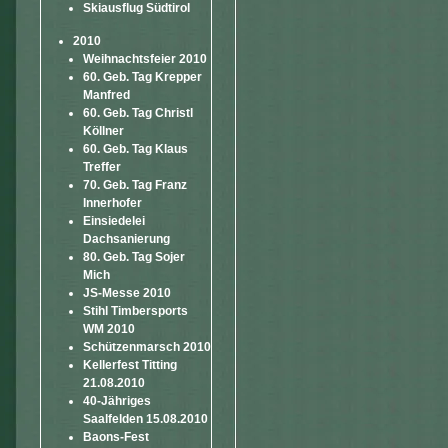
Skiausflug Südtirol
2010
Weihnachtsfeier 2010
60. Geb. Tag Krepper
Manfred
60. Geb. Tag Christl
Köllner
60. Geb. Tag Klaus
Treffer
70. Geb. Tag Franz
Innerhofer
Einsiedelei
Dachsanierung
80. Geb. Tag Sojer
Mich
JS-Messe 2010
Stihl Timbersports
WM 2010
Schützenmarsch 2010
Kellerfest Titting
21.08.2010
40-Jähriges
Saalfelden 15.08.2010
Baons-Fest