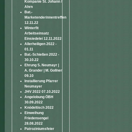
Kompanie St. Johann /
Ahrn
Bat.-
Marketenderinnentreffen
12.11.22
Winterfit
Arbeitseinsatz
Einsiedelei 12.11.2022
Allerheiligen 2022 -
01.11
Bat.-Schießen 2022 -
30.10.22
Ehrung S. Neumayr |
A. Grander | M. Gollner
09.10
Installierung Pfarrer
Neumayer
JHV 2022 07.10.2022
Angelobung ÖBH
30.09.2022
Knödeltisch 2022
Einweihung
Friedensengel
28.08.2022
Patroziniumsfeier