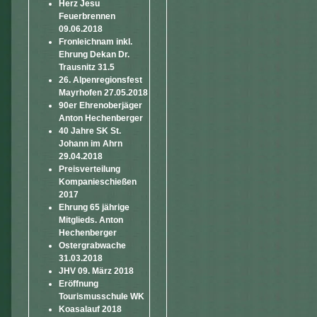
Herz Jesu
Feuerbrennen
09.06.2018
Fronleichnam inkl.
Ehrung Dekan Dr.
Trausnitz 31.5
26. Alpenregionsfest
Mayrhofen 27.05.2018
90er Ehrenoberjäger
Anton Hechenberger
40 Jahre SK St.
Johann im Ahrn
29.04.2018
Preisverteilung
Kompanieschießen
2017
Ehrung 65 jährige
Mitglieds. Anton
Hechenberger
Ostergrabwache
31.03.2018
JHV 09. März 2018
Eröffnung
Tourismusschule WK
Koasalauf 2018