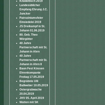
Knödeltisch 2019
Landesüblicher
Empfang Ehrung J.C.
Juncker
Patroziniumsfeier
Einsiedelei 2019
JS Dreikampf in St.
Johann 01.06.2019
80. Geb. Theo
Wörgötter
40 Jahre
Partnerschaft mit St.
Johann in Ahrn
40 Jahre
Partnerschaft mit St.
Johann in Ahrn II
Baon Fest Kössen
Ehrenkompanie
Freitag 17.05.2019
Begräbnis Ulli
Ballweber 10.05.2019
Ostergrabwache
20.04.2019
JHV 05. April 2019
Watten mit SK