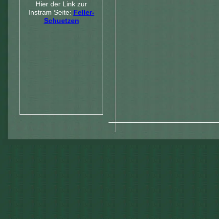
Hier der Link zur
Instram Seite:
Feller-
Schuetzen