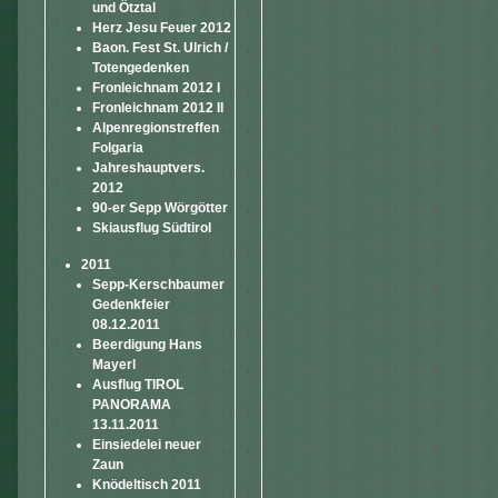
und Ötztal
Herz Jesu Feuer 2012
Baon. Fest St. Ulrich /
Totengedenken
Fronleichnam 2012 I
Fronleichnam 2012 II
Alpenregionstreffen
Folgaria
Jahreshauptvers.
2012
90-er Sepp Wörgötter
Skiausflug Südtirol
2011
Sepp-Kerschbaumer
Gedenkfeier
08.12.2011
Beerdigung Hans
Mayerl
Ausflug TIROL
PANORAMA
13.11.2011
Einsiedelei neuer
Zaun
Knödeltisch 2011