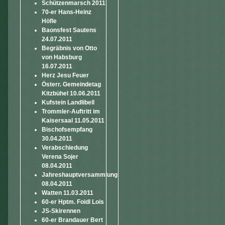
Schützenmarsch 2011
70-er Hans-Heinz
Höfle
Baonsfest Sautens
24.07.2011
Begräbnis von Otto
von Habsburg
16.07.2011
Herz Jesu Feuer
Österr. Gemeindetag
Kitzbühel 10.06.2011
Kufstein Landlibell
Trommler-Auftritt im
Kaisersaal 11.05.2011
Bischofsempfang
30.04.2011
Verabschiedung
Verena Sojer
08.04.2011
Jahreshauptversammlung
08.04.2011
Watten 11.03.2011
60-er Hptm. Foidl Lois
JS-Skirennen
60-er Brandauer Bert