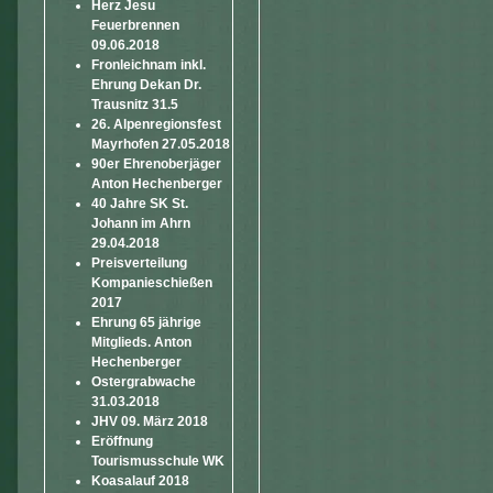
Herz Jesu
Feuerbrennen
09.06.2018
Fronleichnam inkl.
Ehrung Dekan Dr.
Trausnitz 31.5
26. Alpenregionsfest
Mayrhofen 27.05.2018
90er Ehrenoberjäger
Anton Hechenberger
40 Jahre SK St.
Johann im Ahrn
29.04.2018
Preisverteilung
Kompanieschießen
2017
Ehrung 65 jährige
Mitglieds. Anton
Hechenberger
Ostergrabwache
31.03.2018
JHV 09. März 2018
Eröffnung
Tourismusschule WK
Koasalauf 2018