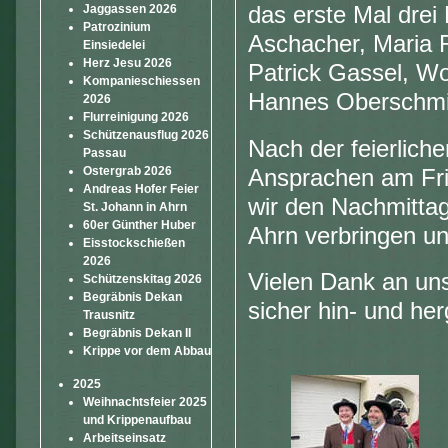
Jaggassen 2026
das erste Mal drei
Patrozinium
Aschacher, Maria R
Einsiedelei
Herz Jesu 2026
Patrick Gassel, W
Kompanieschiessen
Hannes Oberschmid
2026
Flurreinigung 2026
Schützenausflug 2026
Nach der feierlich
Passau
Ostergrab 2026
Ansprachen am Fri
Andreas Hofer Feier
wir den Nachmitta
St. Johann in Ahrn
60er Günther Huber
Ahrn verbringen u
Eisstockschießen
2026
Vielen Dank an uns
Schützenskitag 2026
Begräbnis Dekan
sicher hin- und he
Trausnitz
Begräbnis Dekan II
Krippe vor dem Abbau
2025
Weihnachtsfeier 2025
und Krippenaufbau
Arbeitseinsatz