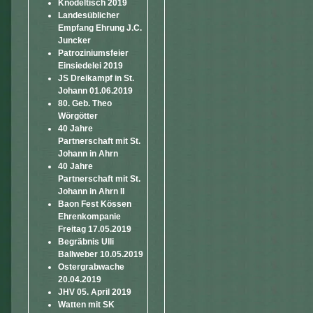
Knödeltisch 2019
Landesüblicher
Empfang Ehrung J.C.
Juncker
Patroziniumsfeier
Einsiedelei 2019
JS Dreikampf in St.
Johann 01.06.2019
80. Geb. Theo
Wörgötter
40 Jahre
Partnerschaft mit St.
Johann in Ahrn
40 Jahre
Partnerschaft mit St.
Johann in Ahrn II
Baon Fest Kössen
Ehrenkompanie
Freitag 17.05.2019
Begräbnis Ulli
Ballweber 10.05.2019
Ostergrabwache
20.04.2019
JHV 05. April 2019
Watten mit SK