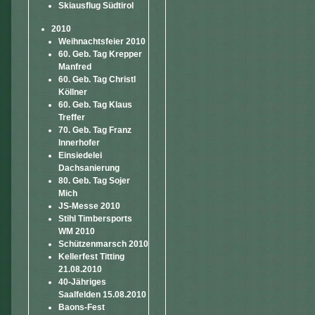
Skiausflug Südtirol
2010
Weihnachtsfeier 2010
60. Geb. Tag Krepper
Manfred
60. Geb. Tag Christl
Köllner
60. Geb. Tag Klaus
Treffer
70. Geb. Tag Franz
Innerhofer
Einsiedelei
Dachsanierung
80. Geb. Tag Sojer
Mich
JS-Messe 2010
Stihl Timbersports
WM 2010
Schützenmarsch 2010
Kellerfest Titting
21.08.2010
40-Jähriges
Saalfelden 15.08.2010
Baons-Fest