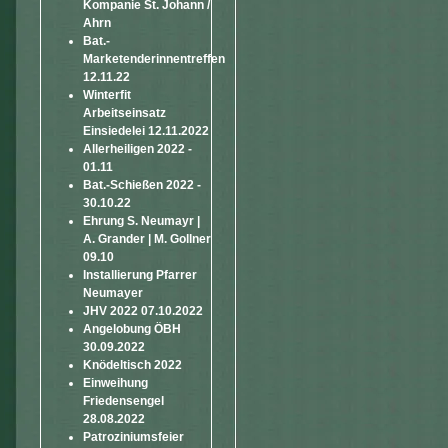
Kompanie St. Johann /
Ahrn
Bat.-
Marketenderinnentreffen
12.11.22
Winterfit
Arbeitseinsatz
Einsiedelei 12.11.2022
Allerheiligen 2022 -
01.11
Bat.-Schießen 2022 -
30.10.22
Ehrung S. Neumayr |
A. Grander | M. Gollner
09.10
Installierung Pfarrer
Neumayer
JHV 2022 07.10.2022
Angelobung ÖBH
30.09.2022
Knödeltisch 2022
Einweihung
Friedensengel
28.08.2022
Patroziniumsfeier