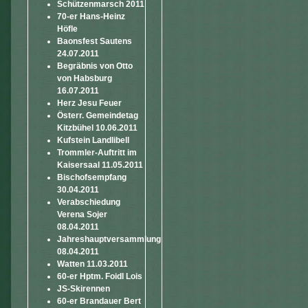
Schützenmarsch 2011
70-er Hans-Heinz
Höfle
Baonsfest Sautens
24.07.2011
Begräbnis von Otto
von Habsburg
16.07.2011
Herz Jesu Feuer
Österr. Gemeindetag
Kitzbühel 10.06.2011
Kufstein Landlibell
Trommler-Auftritt im
Kaisersaal 11.05.2011
Bischofsempfang
30.04.2011
Verabschiedung
Verena Sojer
08.04.2011
Jahreshauptversammlung
08.04.2011
Watten 11.03.2011
60-er Hptm. Foidl Lois
JS-Skirennen
60-er Brandauer Bert