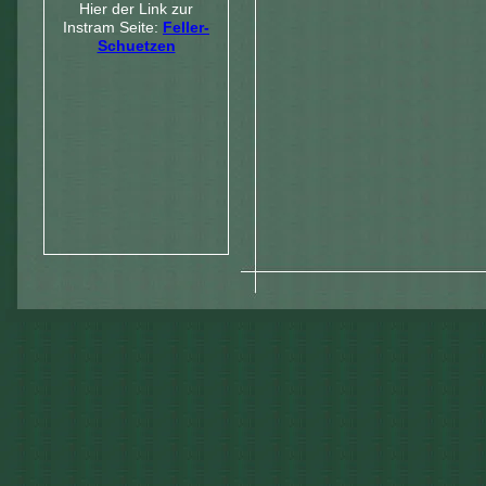
Hier der Link zur
Instram Seite:
Feller-
Schuetzen