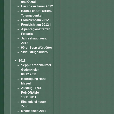
und Ötztal
Herz Jesu Feuer 2012
Baon. Fest St. Ulrich /
Totengedenken
Fronleichnam 2012 I
Fronleichnam 2012 II
Alpenregionstreffen
Folgaria
Jahreshauptvers.
2012
90-er Sepp Wörgötter
Skiausflug Südtirol
2011
Sepp-Kerschbaumer
Gedenkfeier
08.12.2011
Beerdigung Hans
Mayerl
Ausflug TIROL
PANORAMA
13.11.2011
Einsiedelei neuer
Zaun
Knödeltisch 2011