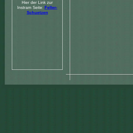
Hier der Link zur
Instram Seite:
Feller-
Schuetzen