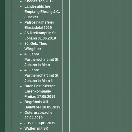
Knödeltisch 2019
Landesüblicher
Empfang Ehrung J.C.
Juncker
Patroziniumsfeier
Einsiedelei 2019
JS Dreikampf in St.
Johann 01.06.2019
80. Geb. Theo
Wörgötter
40 Jahre
Partnerschaft mit St.
Johann in Ahrn
40 Jahre
Partnerschaft mit St.
Johann in Ahrn II
Baon Fest Kössen
Ehrenkompanie
Freitag 17.05.2019
Begräbnis Ulli
Ballweber 10.05.2019
Ostergrabwache
20.04.2019
JHV 05. April 2019
Watten mit SK