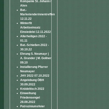
Kompanie St. Johann /
Ahrn
Bat.-
Marketenderinnentreffen
12.11.22
Winterfit
Arbeitseinsatz
Einsiedelei 12.11.2022
Allerheiligen 2022 -
01.11
Bat.-Schießen 2022 -
30.10.22
Ehrung S. Neumayr |
A. Grander | M. Gollner
09.10
Installierung Pfarrer
Neumayer
JHV 2022 07.10.2022
Angelobung ÖBH
30.09.2022
Knödeltisch 2022
Einweihung
Friedensengel
28.08.2022
Patroziniumsfeier