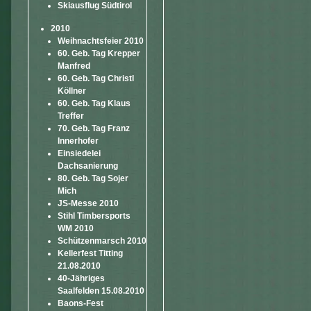
Skiausflug Südtirol
2010
Weihnachtsfeier 2010
60. Geb. Tag Krepper
Manfred
60. Geb. Tag Christl
Köllner
60. Geb. Tag Klaus
Treffer
70. Geb. Tag Franz
Innerhofer
Einsiedelei
Dachsanierung
80. Geb. Tag Sojer
Mich
JS-Messe 2010
Stihl Timbersports
WM 2010
Schützenmarsch 2010
Kellerfest Titting
21.08.2010
40-Jähriges
Saalfelden 15.08.2010
Baons-Fest