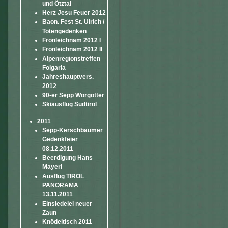
und Ötztal
Herz Jesu Feuer 2012
Baon. Fest St. Ulrich /
Totengedenken
Fronleichnam 2012 I
Fronleichnam 2012 II
Alpenregionstreffen
Folgaria
Jahreshauptvers.
2012
90-er Sepp Wörgötter
Skiausflug Südtirol
2011
Sepp-Kerschbaumer
Gedenkfeier
08.12.2011
Beerdigung Hans
Mayerl
Ausflug TIROL
PANORAMA
13.11.2011
Einsiedelei neuer
Zaun
Knödeltisch 2011