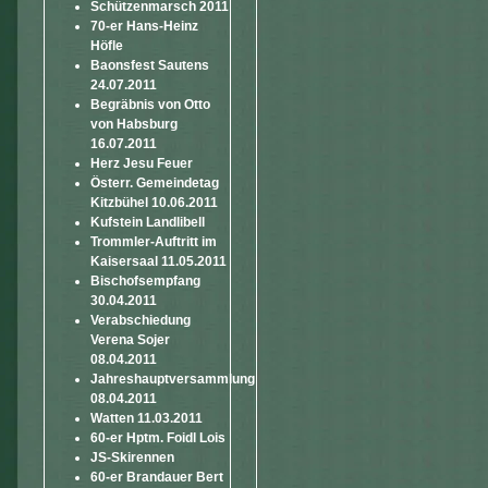
Schützenmarsch 2011
70-er Hans-Heinz
Höfle
Baonsfest Sautens
24.07.2011
Begräbnis von Otto
von Habsburg
16.07.2011
Herz Jesu Feuer
Österr. Gemeindetag
Kitzbühel 10.06.2011
Kufstein Landlibell
Trommler-Auftritt im
Kaisersaal 11.05.2011
Bischofsempfang
30.04.2011
Verabschiedung
Verena Sojer
08.04.2011
Jahreshauptversammlung
08.04.2011
Watten 11.03.2011
60-er Hptm. Foidl Lois
JS-Skirennen
60-er Brandauer Bert