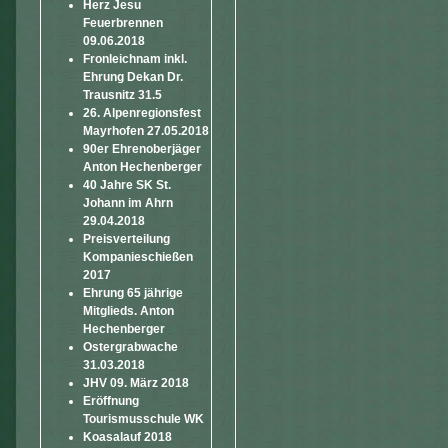
Herz Jesu
Feuerbrennen
09.06.2018
Fronleichnam inkl.
Ehrung Dekan Dr.
Trausnitz 31.5
26. Alpenregionsfest
Mayrhofen 27.05.2018
90er Ehrenoberjäger
Anton Hechenberger
40 Jahre SK St.
Johann im Ahrn
29.04.2018
Preisverteilung
Kompanieschießen
2017
Ehrung 65 jährige
Mitglieds. Anton
Hechenberger
Ostergrabwache
31.03.2018
JHV 09. März 2018
Eröffnung
Tourismusschule WK
Koasalauf 2018