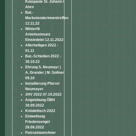
Kompanie St. Johann /
Ahrn
Bat.-
Marketenderinnentreffen
12.11.22
Winterfit
Arbeitseinsatz
Einsiedelei 12.11.2022
Allerheiligen 2022 -
01.11
Bat.-Schießen 2022 -
30.10.22
Ehrung S. Neumayr |
A. Grander | M. Gollner
09.10
Installierung Pfarrer
Neumayer
JHV 2022 07.10.2022
Angelobung ÖBH
30.09.2022
Knödeltisch 2022
Einweihung
Friedensengel
28.08.2022
Patroziniumsfeier