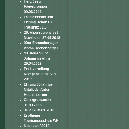
Herz Jesu
Feuerbrennen
09.06.2018
Fronleichnam inkl.
Ehrung Dekan Dr.
Trausnitz 31.5
26. Alpenregionsfest
Mayrhofen 27.05.2018
90er Ehrenoberjäger
Anton Hechenberger
40 Jahre SK St.
Johann im Ahrn
29.04.2018
Preisverteilung
Kompanieschießen
2017
Ehrung 65 jährige
Mitglieds. Anton
Hechenberger
Ostergrabwache
31.03.2018
JHV 09. März 2018
Eröffnung
Tourismusschule WK
Koasalauf 2018