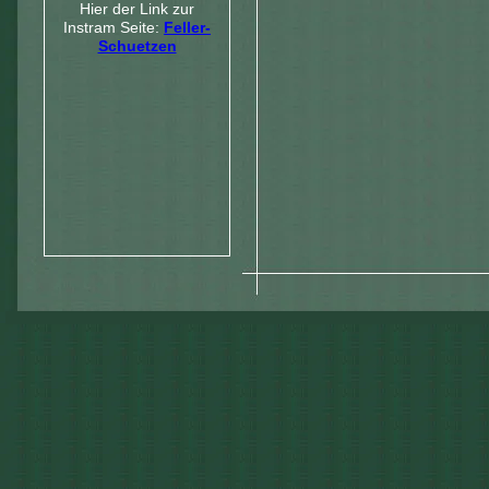
Hier der Link zur
Instram Seite:
Feller-
Schuetzen