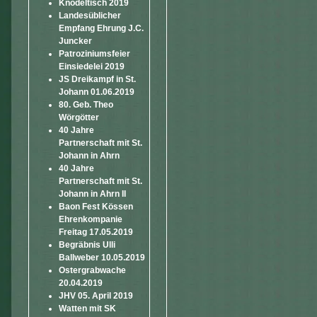
Knödeltisch 2019
Landesüblicher
Empfang Ehrung J.C.
Juncker
Patroziniumsfeier
Einsiedelei 2019
JS Dreikampf in St.
Johann 01.06.2019
80. Geb. Theo
Wörgötter
40 Jahre
Partnerschaft mit St.
Johann in Ahrn
40 Jahre
Partnerschaft mit St.
Johann in Ahrn II
Baon Fest Kössen
Ehrenkompanie
Freitag 17.05.2019
Begräbnis Ulli
Ballweber 10.05.2019
Ostergrabwache
20.04.2019
JHV 05. April 2019
Watten mit SK