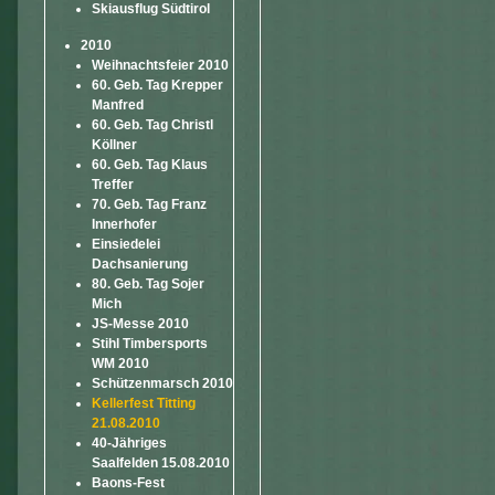
Skiausflug Südtirol
2010
Weihnachtsfeier 2010
60. Geb. Tag Krepper
Manfred
60. Geb. Tag Christl
Köllner
60. Geb. Tag Klaus
Treffer
70. Geb. Tag Franz
Innerhofer
Einsiedelei
Dachsanierung
80. Geb. Tag Sojer
Mich
JS-Messe 2010
Stihl Timbersports
WM 2010
Schützenmarsch 2010
Kellerfest Titting
21.08.2010
40-Jähriges
Saalfelden 15.08.2010
Baons-Fest