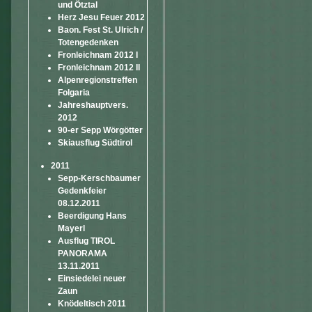
und Ötztal
Herz Jesu Feuer 2012
Baon. Fest St. Ulrich /
Totengedenken
Fronleichnam 2012 I
Fronleichnam 2012 II
Alpenregionstreffen
Folgaria
Jahreshauptvers.
2012
90-er Sepp Wörgötter
Skiausflug Südtirol
2011
Sepp-Kerschbaumer
Gedenkfeier
08.12.2011
Beerdigung Hans
Mayerl
Ausflug TIROL
PANORAMA
13.11.2011
Einsiedelei neuer
Zaun
Knödeltisch 2011