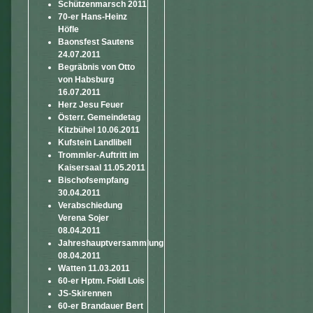
Schützenmarsch 2011
70-er Hans-Heinz
Höfle
Baonsfest Sautens
24.07.2011
Begräbnis von Otto
von Habsburg
16.07.2011
Herz Jesu Feuer
Österr. Gemeindetag
Kitzbühel 10.06.2011
Kufstein Landlibell
Trommler-Auftritt im
Kaisersaal 11.05.2011
Bischofsempfang
30.04.2011
Verabschiedung
Verena Sojer
08.04.2011
Jahreshauptversammlung
08.04.2011
Watten 11.03.2011
60-er Hptm. Foidl Lois
JS-Skirennen
60-er Brandauer Bert