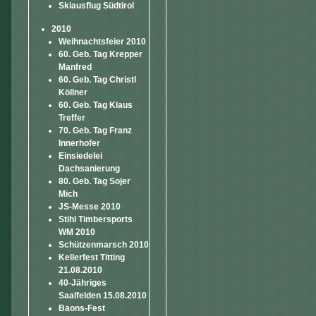
Skiausflug Südtirol
2010
Weihnachtsfeier 2010
60. Geb. Tag Krepper
Manfred
60. Geb. Tag Christl
Köllner
60. Geb. Tag Klaus
Treffer
70. Geb. Tag Franz
Innerhofer
Einsiedelei
Dachsanierung
80. Geb. Tag Sojer
Mich
JS-Messe 2010
Stihl Timbersports
WM 2010
Schützenmarsch 2010
Kellerfest Titting
21.08.2010
40-Jähriges
Saalfelden 15.08.2010
Baons-Fest