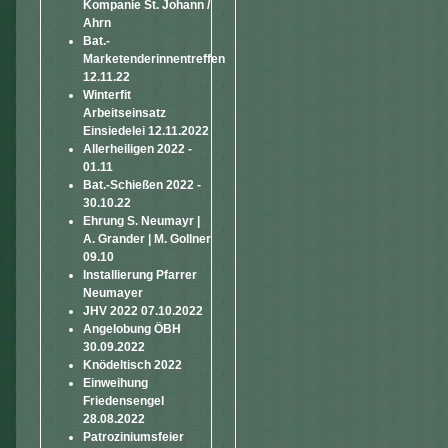
Kompanie St. Johann /
Ahrn
Bat.-
Marketenderinnentreffen
12.11.22
Winterfit
Arbeitseinsatz
Einsiedelei 12.11.2022
Allerheiligen 2022 -
01.11
Bat.-Schießen 2022 -
30.10.22
Ehrung S. Neumayr |
A. Grander | M. Gollner
09.10
Installierung Pfarrer
Neumayer
JHV 2022 07.10.2022
Angelobung ÖBH
30.09.2022
Knödeltisch 2022
Einweihung
Friedensengel
28.08.2022
Patroziniumsfeier