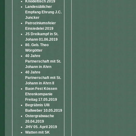
Knödeltisch 2019
Landesüblicher
Empfang Ehrung J.C.
Juncker
Patroziniumsfeier
Einsiedelei 2019
JS Dreikampf in St.
Johann 01.06.2019
80. Geb. Theo
Wörgötter
40 Jahre
Partnerschaft mit St.
Johann in Ahrn
40 Jahre
Partnerschaft mit St.
Johann in Ahrn II
Baon Fest Kössen
Ehrenkompanie
Freitag 17.05.2019
Begräbnis Ulli
Ballweber 10.05.2019
Ostergrabwache
20.04.2019
JHV 05. April 2019
Watten mit SK