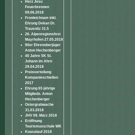
Herz Jesu
Feuerbrennen
09.06.2018
Fronleichnam inkl.
Ehrung Dekan Dr.
Trausnitz 31.5
26. Alpenregionsfest
Mayrhofen 27.05.2018
90er Ehrenoberjäger
Anton Hechenberger
40 Jahre SK St.
Johann im Ahrn
29.04.2018
Preisverteilung
Kompanieschießen
2017
Ehrung 65 jährige
Mitglieds. Anton
Hechenberger
Ostergrabwache
31.03.2018
JHV 09. März 2018
Eröffnung
Tourismusschule WK
Koasalauf 2018