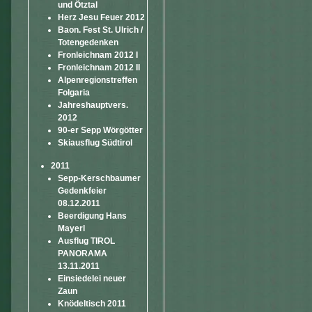
und Ötztal
Herz Jesu Feuer 2012
Baon. Fest St. Ulrich /
Totengedenken
Fronleichnam 2012 I
Fronleichnam 2012 II
Alpenregionstreffen
Folgaria
Jahreshauptvers.
2012
90-er Sepp Wörgötter
Skiausflug Südtirol
2011
Sepp-Kerschbaumer
Gedenkfeier
08.12.2011
Beerdigung Hans
Mayerl
Ausflug TIROL
PANORAMA
13.11.2011
Einsiedelei neuer
Zaun
Knödeltisch 2011