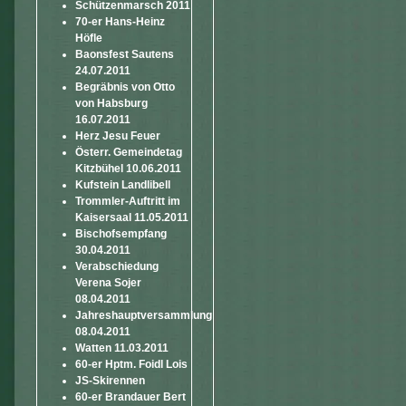
Schützenmarsch 2011
70-er Hans-Heinz
Höfle
Baonsfest Sautens
24.07.2011
Begräbnis von Otto
von Habsburg
16.07.2011
Herz Jesu Feuer
Österr. Gemeindetag
Kitzbühel 10.06.2011
Kufstein Landlibell
Trommler-Auftritt im
Kaisersaal 11.05.2011
Bischofsempfang
30.04.2011
Verabschiedung
Verena Sojer
08.04.2011
Jahreshauptversammlung
08.04.2011
Watten 11.03.2011
60-er Hptm. Foidl Lois
JS-Skirennen
60-er Brandauer Bert