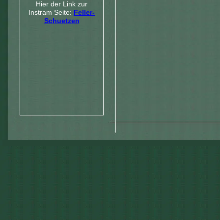
Hier der Link zur
Instram Seite:
Feller-
Schuetzen