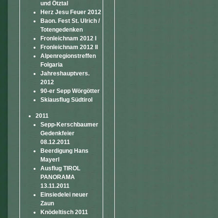
und Ötztal
Herz Jesu Feuer 2012
Baon. Fest St. Ulrich /
Totengedenken
Fronleichnam 2012 I
Fronleichnam 2012 II
Alpenregionstreffen
Folgaria
Jahreshauptvers.
2012
90-er Sepp Wörgötter
Skiausflug Südtirol
2011
Sepp-Kerschbaumer
Gedenkfeier
08.12.2011
Beerdigung Hans
Mayerl
Ausflug TIROL
PANORAMA
13.11.2011
Einsiedelei neuer
Zaun
Knödeltisch 2011