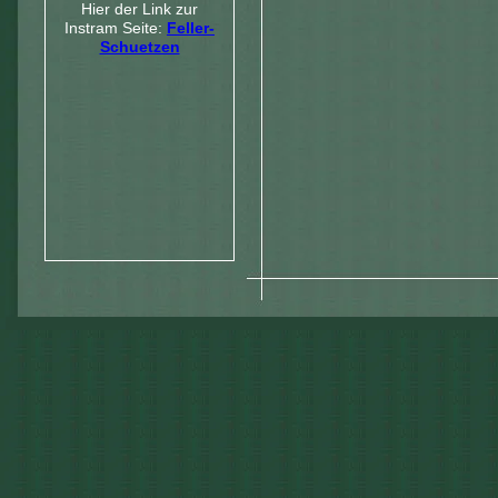
Hier der Link zur
Instram Seite:
Feller-
Schuetzen