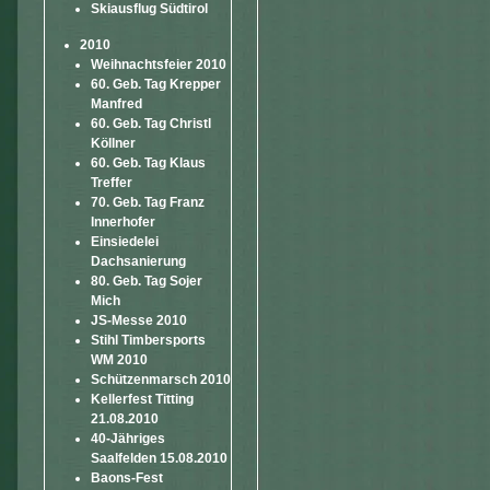
Skiausflug Südtirol
2010
Weihnachtsfeier 2010
60. Geb. Tag Krepper
Manfred
60. Geb. Tag Christl
Köllner
60. Geb. Tag Klaus
Treffer
70. Geb. Tag Franz
Innerhofer
Einsiedelei
Dachsanierung
80. Geb. Tag Sojer
Mich
JS-Messe 2010
Stihl Timbersports
WM 2010
Schützenmarsch 2010
Kellerfest Titting
21.08.2010
40-Jähriges
Saalfelden 15.08.2010
Baons-Fest