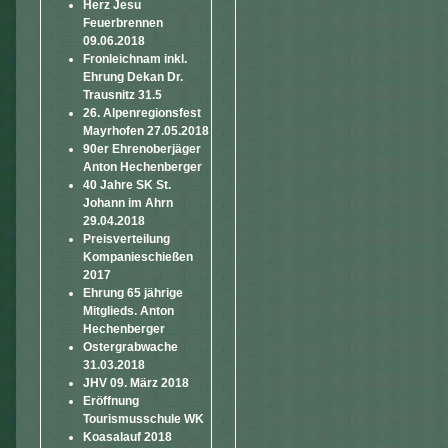
Herz Jesu
Feuerbrennen
09.06.2018
Fronleichnam inkl.
Ehrung Dekan Dr.
Trausnitz 31.5
26. Alpenregionsfest
Mayrhofen 27.05.2018
90er Ehrenoberjäger
Anton Hechenberger
40 Jahre SK St.
Johann im Ahrn
29.04.2018
Preisverteilung
Kompanieschießen
2017
Ehrung 65 jährige
Mitglieds. Anton
Hechenberger
Ostergrabwache
31.03.2018
JHV 09. März 2018
Eröffnung
Tourismusschule WK
Koasalauf 2018