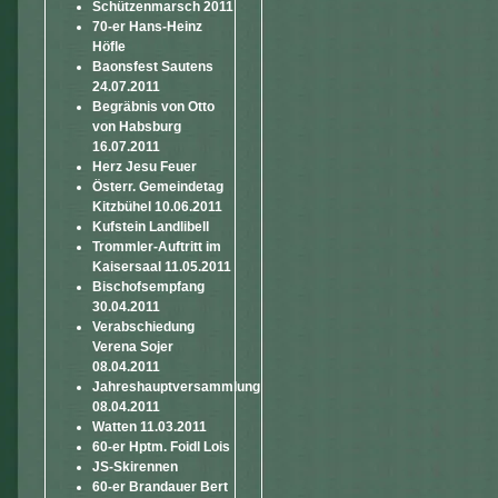
Schützenmarsch 2011
70-er Hans-Heinz
Höfle
Baonsfest Sautens
24.07.2011
Begräbnis von Otto
von Habsburg
16.07.2011
Herz Jesu Feuer
Österr. Gemeindetag
Kitzbühel 10.06.2011
Kufstein Landlibell
Trommler-Auftritt im
Kaisersaal 11.05.2011
Bischofsempfang
30.04.2011
Verabschiedung
Verena Sojer
08.04.2011
Jahreshauptversammlung
08.04.2011
Watten 11.03.2011
60-er Hptm. Foidl Lois
JS-Skirennen
60-er Brandauer Bert