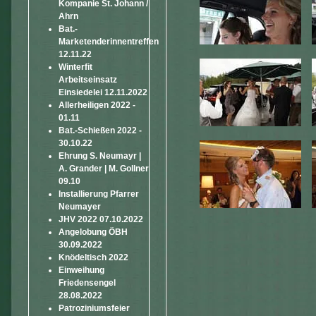
Kompanie St. Johann /
Ahrn
Bat.-
Marketenderinnentreffen
12.11.22
Winterfit
Arbeitseinsatz
Einsiedelei 12.11.2022
Allerheiligen 2022 -
01.11
Bat.-Schießen 2022 -
30.10.22
Ehrung S. Neumayr |
A. Grander | M. Gollner
09.10
Installierung Pfarrer
Neumayer
JHV 2022 07.10.2022
Angelobung ÖBH
30.09.2022
Knödeltisch 2022
Einweihung
Friedensengel
28.08.2022
Patroziniumsfeier