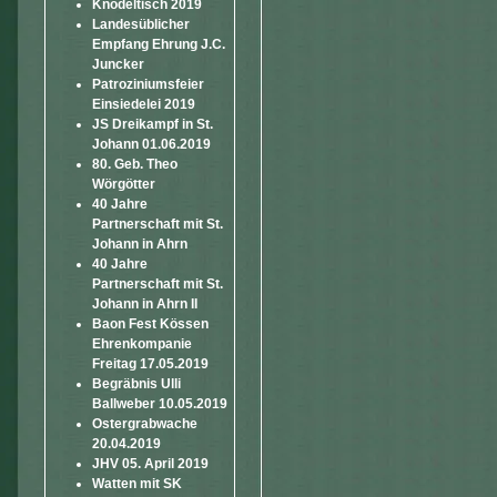
Knödeltisch 2019
Landesüblicher
Empfang Ehrung J.C.
Juncker
Patroziniumsfeier
Einsiedelei 2019
JS Dreikampf in St.
Johann 01.06.2019
80. Geb. Theo
Wörgötter
40 Jahre
Partnerschaft mit St.
Johann in Ahrn
40 Jahre
Partnerschaft mit St.
Johann in Ahrn II
Baon Fest Kössen
Ehrenkompanie
Freitag 17.05.2019
Begräbnis Ulli
Ballweber 10.05.2019
Ostergrabwache
20.04.2019
JHV 05. April 2019
Watten mit SK