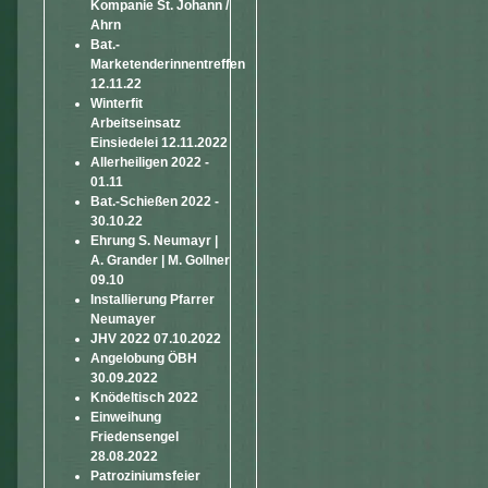
Kompanie St. Johann /
Ahrn
Bat.-
Marketenderinnentreffen
12.11.22
Winterfit
Arbeitseinsatz
Einsiedelei 12.11.2022
Allerheiligen 2022 -
01.11
Bat.-Schießen 2022 -
30.10.22
Ehrung S. Neumayr |
A. Grander | M. Gollner
09.10
Installierung Pfarrer
Neumayer
JHV 2022 07.10.2022
Angelobung ÖBH
30.09.2022
Knödeltisch 2022
Einweihung
Friedensengel
28.08.2022
Patroziniumsfeier