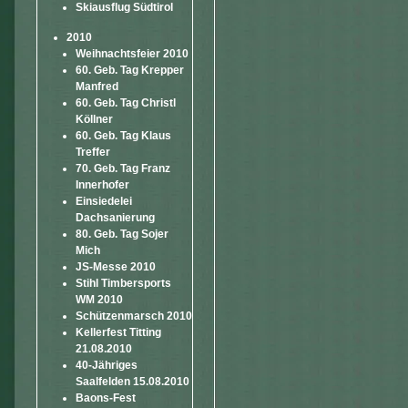
Skiausflug Südtirol
2010
Weihnachtsfeier 2010
60. Geb. Tag Krepper
Manfred
60. Geb. Tag Christl
Köllner
60. Geb. Tag Klaus
Treffer
70. Geb. Tag Franz
Innerhofer
Einsiedelei
Dachsanierung
80. Geb. Tag Sojer
Mich
JS-Messe 2010
Stihl Timbersports
WM 2010
Schützenmarsch 2010
Kellerfest Titting
21.08.2010
40-Jähriges
Saalfelden 15.08.2010
Baons-Fest