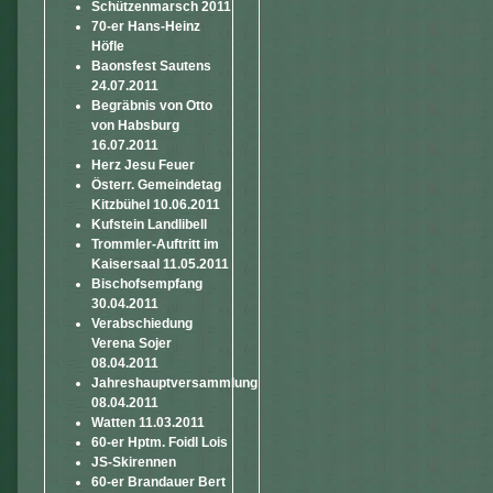
Schützenmarsch 2011
70-er Hans-Heinz
Höfle
Baonsfest Sautens
24.07.2011
Begräbnis von Otto
von Habsburg
16.07.2011
Herz Jesu Feuer
Österr. Gemeindetag
Kitzbühel 10.06.2011
Kufstein Landlibell
Trommler-Auftritt im
Kaisersaal 11.05.2011
Bischofsempfang
30.04.2011
Verabschiedung
Verena Sojer
08.04.2011
Jahreshauptversammlung
08.04.2011
Watten 11.03.2011
60-er Hptm. Foidl Lois
JS-Skirennen
60-er Brandauer Bert