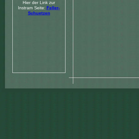
Hier der Link zur
Instram Seite:
Feller-
Schuetzen