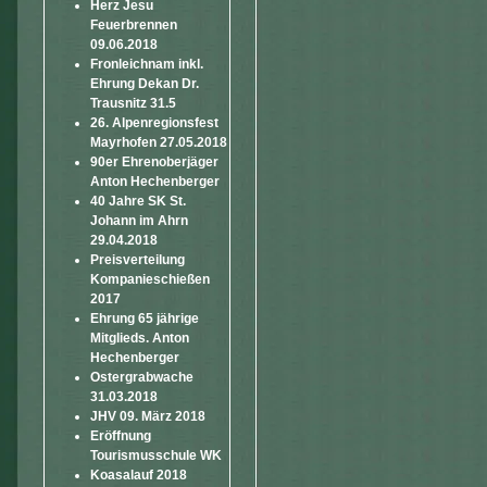
Herz Jesu
Feuerbrennen
09.06.2018
Fronleichnam inkl.
Ehrung Dekan Dr.
Trausnitz 31.5
26. Alpenregionsfest
Mayrhofen 27.05.2018
90er Ehrenoberjäger
Anton Hechenberger
40 Jahre SK St.
Johann im Ahrn
29.04.2018
Preisverteilung
Kompanieschießen
2017
Ehrung 65 jährige
Mitglieds. Anton
Hechenberger
Ostergrabwache
31.03.2018
JHV 09. März 2018
Eröffnung
Tourismusschule WK
Koasalauf 2018