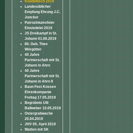
Knödeltisch 2019
Landesüblicher
Empfang Ehrung J.C.
Juncker
Patroziniumsfeier
Einsiedelei 2019
JS Dreikampf in St.
Johann 01.06.2019
80. Geb. Theo
Wörgötter
40 Jahre
Partnerschaft mit St.
Johann in Ahrn
40 Jahre
Partnerschaft mit St.
Johann in Ahrn II
Baon Fest Kössen
Ehrenkompanie
Freitag 17.05.2019
Begräbnis Ulli
Ballweber 10.05.2019
Ostergrabwache
20.04.2019
JHV 05. April 2019
Watten mit SK