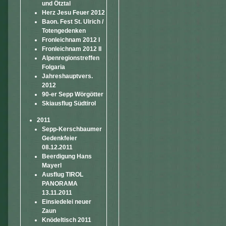
und Ötztal
Herz Jesu Feuer 2012
Baon. Fest St. Ulrich /
Totengedenken
Fronleichnam 2012 I
Fronleichnam 2012 II
Alpenregionstreffen
Folgaria
Jahreshauptvers.
2012
90-er Sepp Wörgötter
Skiausflug Südtirol
2011
Sepp-Kerschbaumer
Gedenkfeier
08.12.2011
Beerdigung Hans
Mayerl
Ausflug TIROL
PANORAMA
13.11.2011
Einsiedelei neuer
Zaun
Knödeltisch 2011