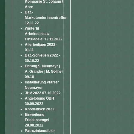
Kompanie St. Johann /
Ahrn
Bat.-
Marketenderinnentreffen
12.11.22
Winterfit
Arbeitseinsatz
Einsiedelei 12.11.2022
Allerheiligen 2022 -
01.11
Bat.-Schießen 2022 -
30.10.22
Ehrung S. Neumayr |
A. Grander | M. Gollner
09.10
Installierung Pfarrer
Neumayer
JHV 2022 07.10.2022
Angelobung ÖBH
30.09.2022
Knödeltisch 2022
Einweihung
Friedensengel
28.08.2022
Patroziniumsfeier