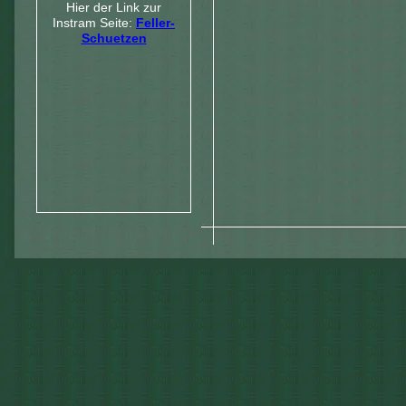
Hier der Link zur
Instram Seite:
Feller-
Schuetzen