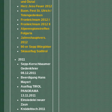
und Ötztal
Herz Jesu Feuer 2012
Baon. Fest St. Ulrich /
Totengedenken
Fronleichnam 2012 I
Fronleichnam 2012 II
Alpenregionstreffen
Folgaria
Jahreshauptvers.
2012
90-er Sepp Wörgötter
Skiausflug Südtirol
2011
Sepp-Kerschbaumer
Gedenkfeier
08.12.2011
Beerdigung Hans
Mayerl
Ausflug TIROL
PANORAMA
13.11.2011
Einsiedelei neuer
Zaun
Knödeltisch 2011