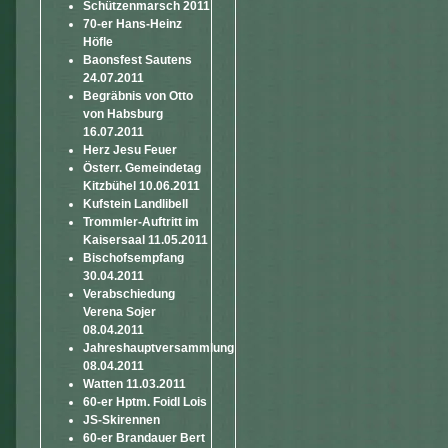
Schützenmarsch 2011
70-er Hans-Heinz
Höfle
Baonsfest Sautens
24.07.2011
Begräbnis von Otto
von Habsburg
16.07.2011
Herz Jesu Feuer
Österr. Gemeindetag
Kitzbühel 10.06.2011
Kufstein Landlibell
Trommler-Auftritt im
Kaisersaal 11.05.2011
Bischofsempfang
30.04.2011
Verabschiedung
Verena Sojer
08.04.2011
Jahreshauptversammlung
08.04.2011
Watten 11.03.2011
60-er Hptm. Foidl Lois
JS-Skirennen
60-er Brandauer Bert