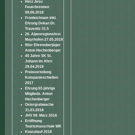
Herz Jesu
Feuerbrennen
09.06.2018
Fronleichnam inkl.
Ehrung Dekan Dr.
Trausnitz 31.5
26. Alpenregionsfest
Mayrhofen 27.05.2018
90er Ehrenoberjäger
Anton Hechenberger
40 Jahre SK St.
Johann im Ahrn
29.04.2018
Preisverteilung
Kompanieschießen
2017
Ehrung 65 jährige
Mitglieds. Anton
Hechenberger
Ostergrabwache
31.03.2018
JHV 09. März 2018
Eröffnung
Tourismusschule WK
Koasalauf 2018