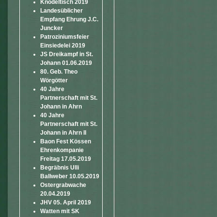
Knödeltisch 2019
Landesüblicher
Empfang Ehrung J.C.
Juncker
Patroziniumsfeier
Einsiedelei 2019
JS Dreikampf in St.
Johann 01.06.2019
80. Geb. Theo
Wörgötter
40 Jahre
Partnerschaft mit St.
Johann in Ahrn
40 Jahre
Partnerschaft mit St.
Johann in Ahrn II
Baon Fest Kössen
Ehrenkompanie
Freitag 17.05.2019
Begräbnis Ulli
Ballweber 10.05.2019
Ostergrabwache
20.04.2019
JHV 05. April 2019
Watten mit SK