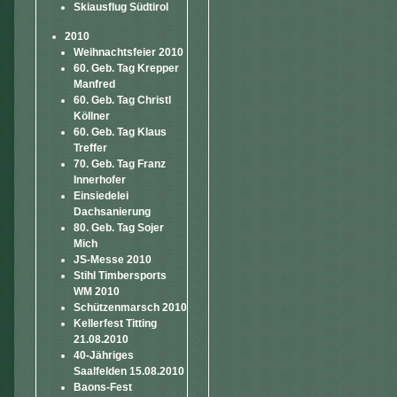
Skiausflug Südtirol
2010
Weihnachtsfeier 2010
60. Geb. Tag Krepper
Manfred
60. Geb. Tag Christl
Köllner
60. Geb. Tag Klaus
Treffer
70. Geb. Tag Franz
Innerhofer
Einsiedelei
Dachsanierung
80. Geb. Tag Sojer
Mich
JS-Messe 2010
Stihl Timbersports
WM 2010
Schützenmarsch 2010
Kellerfest Titting
21.08.2010
40-Jähriges
Saalfelden 15.08.2010
Baons-Fest