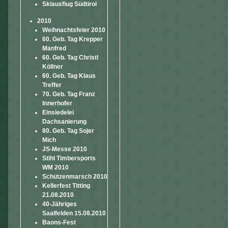
Skiausflug Südtirol
2010
Weihnachtsfeier 2010
60. Geb. Tag Krepper
Manfred
60. Geb. Tag Christl
Köllner
60. Geb. Tag Klaus
Treffer
70. Geb. Tag Franz
Innerhofer
Einsiedelei
Dachsanierung
80. Geb. Tag Sojer
Mich
JS-Messe 2010
Stihl Timbersports
WM 2010
Schützenmarsch 2010
Kellerfest Titting
21.08.2010
40-Jähriges
Saalfelden 15.08.2010
Baons-Fest