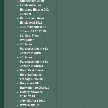
Knödeltisch 2019
Landesüblicher
Empfang Ehrung J.C.
Juncker
Patroziniumsfeier
Einsiedelei 2019
JS Dreikampf in St.
Johann 01.06.2019
80. Geb. Theo
Wörgötter
40 Jahre
Partnerschaft mit St.
Johann in Ahrn
40 Jahre
Partnerschaft mit St.
Johann in Ahrn II
Baon Fest Kössen
Ehrenkompanie
Freitag 17.05.2019
Begräbnis Ulli
Ballweber 10.05.2019
Ostergrabwache
20.04.2019
JHV 05. April 2019
Watten mit SK