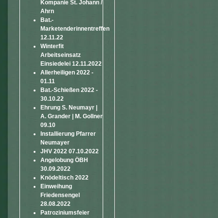
Kompanie St. Johann /
Ahrn
Bat.-
Marketenderinnentreffen
12.11.22
Winterfit
Arbeitseinsatz
Einsiedelei 12.11.2022
Allerheiligen 2022 -
01.11
Bat.-Schießen 2022 -
30.10.22
Ehrung S. Neumayr |
A. Grander | M. Gollner
09.10
Installierung Pfarrer
Neumayer
JHV 2022 07.10.2022
Angelobung ÖBH
30.09.2022
Knödeltisch 2022
Einweihung
Friedensengel
28.08.2022
Patroziniumsfeier