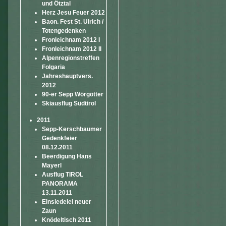
und Ötztal
Herz Jesu Feuer 2012
Baon. Fest St. Ulrich /
Totengedenken
Fronleichnam 2012 I
Fronleichnam 2012 II
Alpenregionstreffen
Folgaria
Jahreshauptvers.
2012
90-er Sepp Wörgötter
Skiausflug Südtirol
2011
Sepp-Kerschbaumer
Gedenkfeier
08.12.2011
Beerdigung Hans
Mayerl
Ausflug TIROL
PANORAMA
13.11.2011
Einsiedelei neuer
Zaun
Knödeltisch 2011