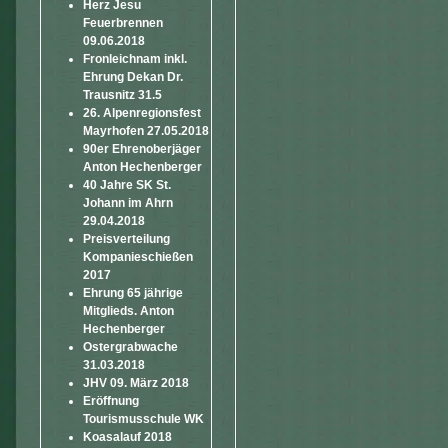
Herz Jesu
Feuerbrennen
09.06.2018
Fronleichnam inkl.
Ehrung Dekan Dr.
Trausnitz 31.5
26. Alpenregionsfest
Mayrhofen 27.05.2018
90er Ehrenoberjäger
Anton Hechenberger
40 Jahre SK St.
Johann im Ahrn
29.04.2018
Preisverteilung
Kompanieschießen
2017
Ehrung 65 jährige
Mitglieds. Anton
Hechenberger
Ostergrabwache
31.03.2018
JHV 09. März 2018
Eröffnung
Tourismusschule WK
Koasalauf 2018