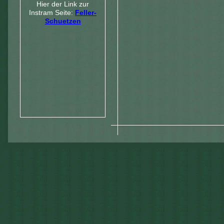
Hier der Link zur
Instram Seite:
Feller-
Schuetzen