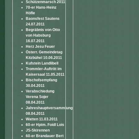
Schützenmarsch 2011
70-er Hans-Heinz
Höfle
Baonsfest Sautens
24.07.2011
Begräbnis von Otto
von Habsburg
16.07.2011
Herz Jesu Feuer
Österr. Gemeindetag
Kitzbühel 10.06.2011
Kufstein Landlibell
Trommler-Auftritt im
Kaisersaal 11.05.2011
Bischofsempfang
30.04.2011
Verabschiedung
Verena Sojer
08.04.2011
Jahreshauptversammlung
08.04.2011
Watten 11.03.2011
60-er Hptm. Foidl Lois
JS-Skirennen
60-er Brandauer Bert