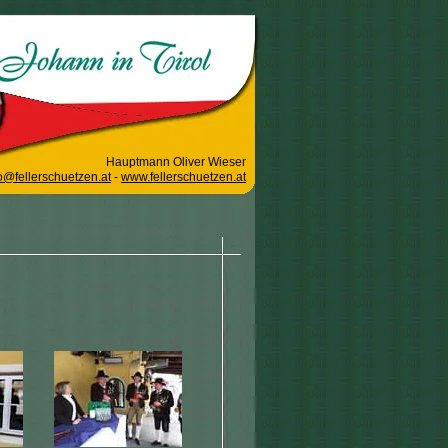
Hauptmann Oliver Wieser
o@fellerschuetzen.at
-
www.fellerschuetzen.at