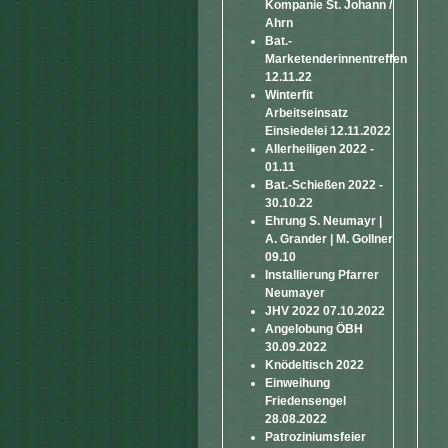
Kompanie St. Johann /
Ahrn
Bat.-
Marketenderinnentreffen
12.11.22
Winterfit
Arbeitseinsatz
Einsiedelei 12.11.2022
Allerheiligen 2022 -
01.11
Bat.-Schießen 2022 -
30.10.22
Ehrung S. Neumayr |
A. Grander | M. Gollner
09.10
Installierung Pfarrer
Neumayer
JHV 2022 07.10.2022
Angelobung ÖBH
30.09.2022
Knödeltisch 2022
Einweihung
Friedensengel
28.08.2022
Patroziniumsfeier