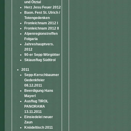
und Ötztal
Herz Jesu Feuer 2012
Baon. Fest St. Ulrich /
Totengedenken
Fronleichnam 2012 I
Fronleichnam 2012 II
Alpenregionstreffen
Folgaria
Jahreshauptvers.
2012
90-er Sepp Wörgötter
Skiausflug Südtirol
2011
Sepp-Kerschbaumer
Gedenkfeier
08.12.2011
Beerdigung Hans
Mayerl
Ausflug TIROL
PANORAMA
13.11.2011
Einsiedelei neuer
Zaun
Knödeltisch 2011