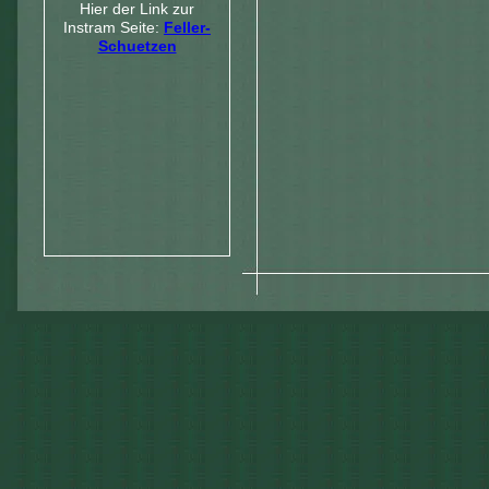
Hier der Link zur
Instram Seite:
Feller-
Schuetzen