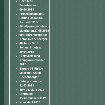
Herz Jesu
Feuerbrennen
09.06.2018
Fronleichnam inkl.
Ehrung Dekan Dr.
Trausnitz 31.5
26. Alpenregionsfest
Mayrhofen 27.05.2018
90er Ehrenoberjäger
Anton Hechenberger
40 Jahre SK St.
Johann im Ahrn
29.04.2018
Preisverteilung
Kompanieschießen
2017
Ehrung 65 jährige
Mitglieds. Anton
Hechenberger
Ostergrabwache
31.03.2018
JHV 09. März 2018
Eröffnung
Tourismusschule WK
Koasalauf 2018