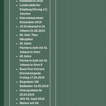
Knödeltisch 2019
Landesüblicher
Empfang Ehrung J.C.
Juncker
Patroziniumsfeier
Einsiedelei 2019
JS Dreikampf in St.
Johann 01.06.2019
80. Geb. Theo
Wörgötter
40 Jahre
Partnerschaft mit St.
Johann in Ahrn
40 Jahre
Partnerschaft mit St.
Johann in Ahrn II
Baon Fest Kössen
Ehrenkompanie
Freitag 17.05.2019
Begräbnis Ulli
Ballweber 10.05.2019
Ostergrabwache
20.04.2019
JHV 05. April 2019
Watten mit SK