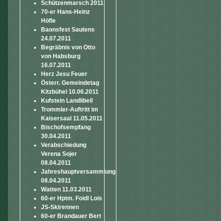
Schützenmarsch 2011
70-er Hans-Heinz
Höfle
Baonsfest Sautens
24.07.2011
Begräbnis von Otto
von Habsburg
16.07.2011
Herz Jesu Feuer
Österr. Gemeindetag
Kitzbühel 10.06.2011
Kufstein Landlibell
Trommler-Auftritt im
Kaisersaal 11.05.2011
Bischofsempfang
30.04.2011
Verabschiedung
Verena Sojer
08.04.2011
Jahreshauptversammlung
08.04.2011
Watten 11.03.2011
60-er Hptm. Foidl Lois
JS-Skirennen
60-er Brandauer Bert