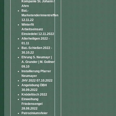
Kompanie St. Johann /
Ahrn
Bat.-
Marketenderinnentreffen
12.11.22
Winterfit
Arbeitseinsatz
Einsiedelei 12.11.2022
Allerheiligen 2022 -
01.11
Bat.-Schießen 2022 -
30.10.22
Ehrung S. Neumayr |
A. Grander | M. Gollner
09.10
Installierung Pfarrer
Neumayer
JHV 2022 07.10.2022
Angelobung ÖBH
30.09.2022
Knödeltisch 2022
Einweihung
Friedensengel
28.08.2022
Patroziniumsfeier