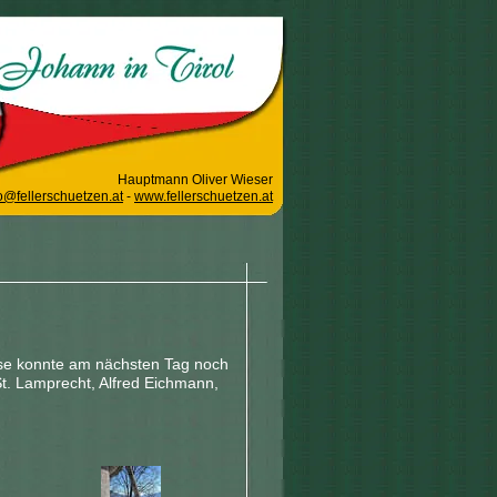
Hauptmann Oliver Wieser
o@fellerschuetzen.at
-
www.fellerschuetzen.at
use konnte am nächsten Tag noch
St. Lamprecht, Alfred Eichmann,