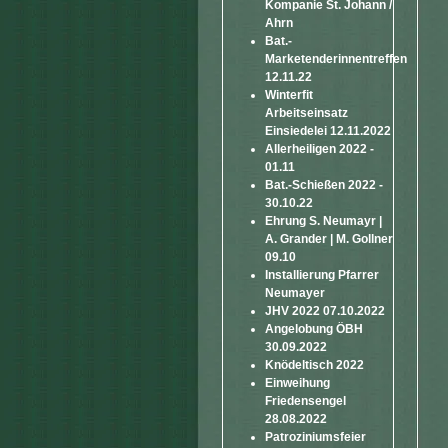
Kompanie St. Johann /
Ahrn
Bat.-
Marketenderinnentreffen
12.11.22
Winterfit
Arbeitseinsatz
Einsiedelei 12.11.2022
Allerheiligen 2022 -
01.11
Bat.-Schießen 2022 -
30.10.22
Ehrung S. Neumayr |
A. Grander | M. Gollner
09.10
Installierung Pfarrer
Neumayer
JHV 2022 07.10.2022
Angelobung ÖBH
30.09.2022
Knödeltisch 2022
Einweihung
Friedensengel
28.08.2022
Patroziniumsfeier