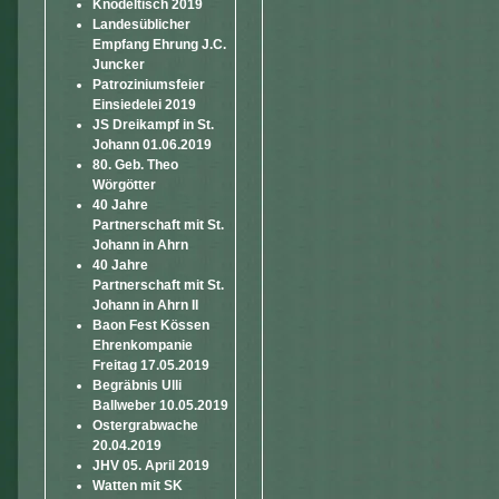
Knödeltisch 2019
Landesüblicher
Empfang Ehrung J.C.
Juncker
Patroziniumsfeier
Einsiedelei 2019
JS Dreikampf in St.
Johann 01.06.2019
80. Geb. Theo
Wörgötter
40 Jahre
Partnerschaft mit St.
Johann in Ahrn
40 Jahre
Partnerschaft mit St.
Johann in Ahrn II
Baon Fest Kössen
Ehrenkompanie
Freitag 17.05.2019
Begräbnis Ulli
Ballweber 10.05.2019
Ostergrabwache
20.04.2019
JHV 05. April 2019
Watten mit SK