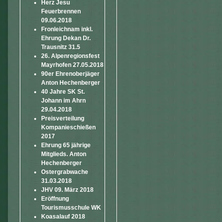
Herz Jesu
Feuerbrennen
09.06.2018
Fronleichnam inkl.
Ehrung Dekan Dr.
Trausnitz 31.5
26. Alpenregionsfest
Mayrhofen 27.05.2018
90er Ehrenoberjäger
Anton Hechenberger
40 Jahre SK St.
Johann im Ahrn
29.04.2018
Preisverteilung
Kompanieschießen
2017
Ehrung 65 jährige
Mitglieds. Anton
Hechenberger
Ostergrabwache
31.03.2018
JHV 09. März 2018
Eröffnung
Tourismusschule WK
Koasalauf 2018