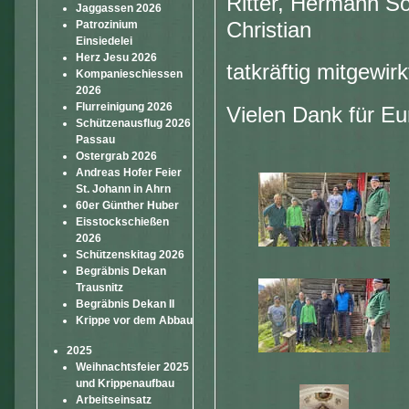
Ritter, Hermann So
Jaggassen 2026
Christian
Patrozinium
Einsiedelei
Herz Jesu 2026
tatkräftig mitgewirk
Kompanieschiessen
2026
Flurreinigung 2026
Vielen Dank für Eu
Schützenausflug 2026
Passau
Ostergrab 2026
Andreas Hofer Feier
St. Johann in Ahrn
60er Günther Huber
Eisstockschießen
2026
Schützenskitag 2026
Begräbnis Dekan
Trausnitz
Begräbnis Dekan II
Krippe vor dem Abbau
2025
Weihnachtsfeier 2025
und Krippenaufbau
Arbeitseinsatz