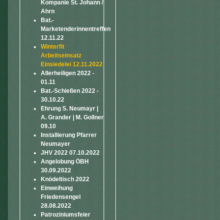
Kompanie St. Johann /
Ahrn
Bat.-
Marketenderinnentreffen
12.11.22
Winterfit
Arbeitseinsatz
Einsiedelei 12.11.2022
Allerheiligen 2022 -
01.11
Bat.-Schießen 2022 -
30.10.22
Ehrung S. Neumayr |
A. Grander | M. Gollner
09.10
Installierung Pfarrer
Neumayer
JHV 2022 07.10.2022
Angelobung ÖBH
30.09.2022
Knödeltisch 2022
Einweihung
Friedensengel
28.08.2022
Patroziniumsfeier