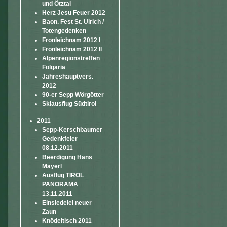
und Ötztal
Herz Jesu Feuer 2012
Baon. Fest St. Ulrich /
Totengedenken
Fronleichnam 2012 I
Fronleichnam 2012 II
Alpenregionstreffen
Folgaria
Jahreshauptvers.
2012
90-er Sepp Wörgötter
Skiausflug Südtirol
2011
Sepp-Kerschbaumer
Gedenkfeier
08.12.2011
Beerdigung Hans
Mayerl
Ausflug TIROL
PANORAMA
13.11.2011
Einsiedelei neuer
Zaun
Knödeltisch 2011