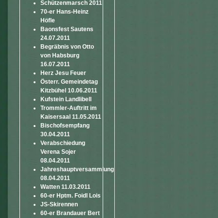
Schützenmarsch 2011
70-er Hans-Heinz
Höfle
Baonsfest Sautens
24.07.2011
Begräbnis von Otto
von Habsburg
16.07.2011
Herz Jesu Feuer
Österr. Gemeindetag
Kitzbühel 10.06.2011
Kufstein Landlibell
Trommler-Auftritt im
Kaisersaal 11.05.2011
Bischofsempfang
30.04.2011
Verabschiedung
Verena Sojer
08.04.2011
Jahreshauptversammlung
08.04.2011
Watten 11.03.2011
60-er Hptm. Foidl Lois
JS-Skirennen
60-er Brandauer Bert