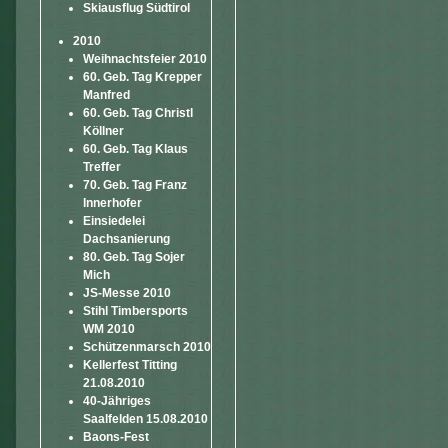
Skiausflug Südtirol
2010
Weihnachtsfeier 2010
60. Geb. Tag Krepper
Manfred
60. Geb. Tag Christl
Köllner
60. Geb. Tag Klaus
Treffer
70. Geb. Tag Franz
Innerhofer
Einsiedelei
Dachsanierung
80. Geb. Tag Sojer
Mich
JS-Messe 2010
Stihl Timbersports
WM 2010
Schützenmarsch 2010
Kellerfest Titting
21.08.2010
40-Jähriges
Saalfelden 15.08.2010
Baons-Fest