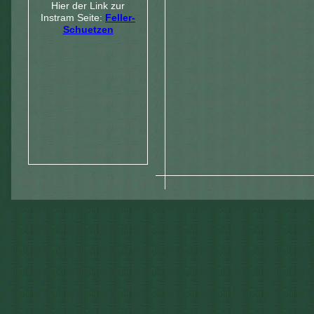
Hier der Link zur
Instram Seite:
Feller-
Schuetzen