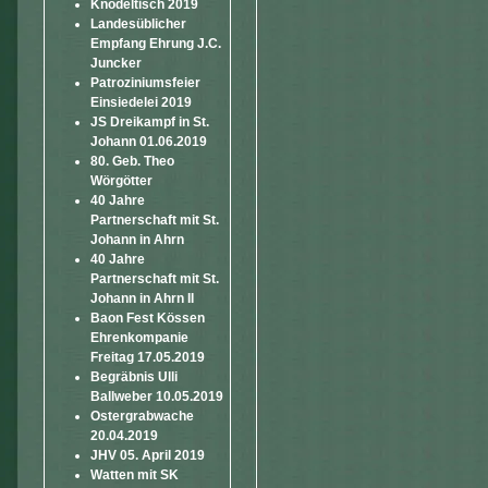
Knödeltisch 2019
Landesüblicher
Empfang Ehrung J.C.
Juncker
Patroziniumsfeier
Einsiedelei 2019
JS Dreikampf in St.
Johann 01.06.2019
80. Geb. Theo
Wörgötter
40 Jahre
Partnerschaft mit St.
Johann in Ahrn
40 Jahre
Partnerschaft mit St.
Johann in Ahrn II
Baon Fest Kössen
Ehrenkompanie
Freitag 17.05.2019
Begräbnis Ulli
Ballweber 10.05.2019
Ostergrabwache
20.04.2019
JHV 05. April 2019
Watten mit SK