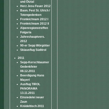
und Ötztal
Herz Jesu Feuer 2012
Baon. Fest St. Ulrich /
Totengedenken
Fronleichnam 2012 I
Fronleichnam 2012 II
Alpenregionstreffen
Folgaria
Jahreshauptvers.
2012
90-er Sepp Wörgötter
Skiausflug Südtirol
2011
Sepp-Kerschbaumer
Gedenkfeier
08.12.2011
Beerdigung Hans
Mayerl
Ausflug TIROL
PANORAMA
13.11.2011
Einsiedelei neuer
Zaun
Knödeltisch 2011