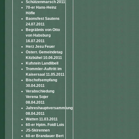
Schützenmarsch 2011
70-er Hans-Heinz
Höfle
Baonsfest Sautens
24.07.2011
Begräbnis von Otto
von Habsburg
16.07.2011
Herz Jesu Feuer
Österr. Gemeindetag
Kitzbühel 10.06.2011
Kufstein Landlibell
Trommler-Auftritt im
Kaisersaal 11.05.2011
Bischofsempfang
30.04.2011
Verabschiedung
Verena Sojer
08.04.2011
Jahreshauptversammlung
08.04.2011
Watten 11.03.2011
60-er Hptm. Foidl Lois
JS-Skirennen
60-er Brandauer Bert