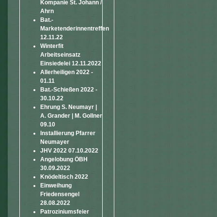
Kompanie St. Johann /
Ahrn
Bat.-
Marketenderinnentreffen
12.11.22
Winterfit
Arbeitseinsatz
Einsiedelei 12.11.2022
Allerheiligen 2022 -
01.11
Bat.-Schießen 2022 -
30.10.22
Ehrung S. Neumayr |
A. Grander | M. Gollner
09.10
Installierung Pfarrer
Neumayer
JHV 2022 07.10.2022
Angelobung ÖBH
30.09.2022
Knödeltisch 2022
Einweihung
Friedensengel
28.08.2022
Patroziniumsfeier