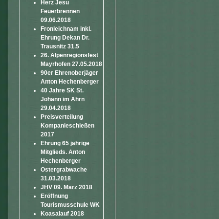
Herz Jesu
Feuerbrennen
09.06.2018
Fronleichnam inkl.
Ehrung Dekan Dr.
Trausnitz 31.5
26. Alpenregionsfest
Mayrhofen 27.05.2018
90er Ehrenoberjäger
Anton Hechenberger
40 Jahre SK St.
Johann im Ahrn
29.04.2018
Preisverteilung
Kompanieschießen
2017
Ehrung 65 jährige
Mitglieds. Anton
Hechenberger
Ostergrabwache
31.03.2018
JHV 09. März 2018
Eröffnung
Tourismusschule WK
Koasalauf 2018