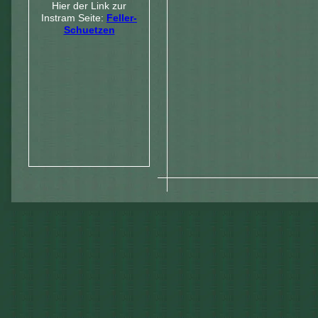
Hier der Link zur
Instram Seite:
Feller-
Schuetzen