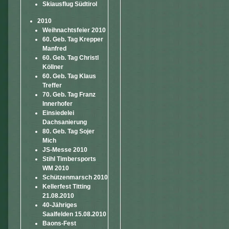
Skiausflug Südtirol
2010
Weihnachtsfeier 2010
60. Geb. Tag Krepper
Manfred
60. Geb. Tag Christl
Köllner
60. Geb. Tag Klaus
Treffer
70. Geb. Tag Franz
Innerhofer
Einsiedelei
Dachsanierung
80. Geb. Tag Sojer
Mich
JS-Messe 2010
Stihl Timbersports
WM 2010
Schützenmarsch 2010
Kellerfest Titting
21.08.2010
40-Jähriges
Saalfelden 15.08.2010
Baons-Fest