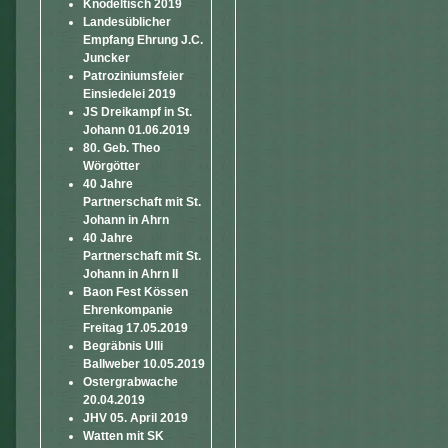
Knödeltisch 2019
Landesüblicher
Empfang Ehrung J.C.
Juncker
Patroziniumsfeier
Einsiedelei 2019
JS Dreikampf in St.
Johann 01.06.2019
80. Geb. Theo
Wörgötter
40 Jahre
Partnerschaft mit St.
Johann in Ahrn
40 Jahre
Partnerschaft mit St.
Johann in Ahrn II
Baon Fest Kössen
Ehrenkompanie
Freitag 17.05.2019
Begräbnis Ulli
Ballweber 10.05.2019
Ostergrabwache
20.04.2019
JHV 05. April 2019
Watten mit SK