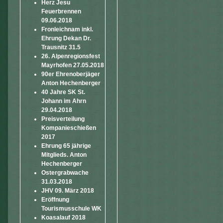
Herz Jesu
Feuerbrennen
09.06.2018
Fronleichnam inkl.
Ehrung Dekan Dr.
Trausnitz 31.5
26. Alpenregionsfest
Mayrhofen 27.05.2018
90er Ehrenoberjäger
Anton Hechenberger
40 Jahre SK St.
Johann im Ahrn
29.04.2018
Preisverteilung
Kompanieschießen
2017
Ehrung 65 jährige
Mitglieds. Anton
Hechenberger
Ostergrabwache
31.03.2018
JHV 09. März 2018
Eröffnung
Tourismusschule WK
Koasalauf 2018