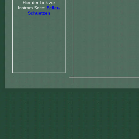
Hier der Link zur
Instram Seite:
Feller-
Schuetzen