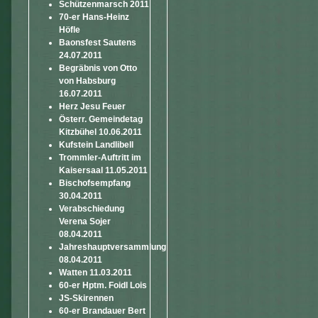
Schützenmarsch 2011
70-er Hans-Heinz
Höfle
Baonsfest Sautens
24.07.2011
Begräbnis von Otto
von Habsburg
16.07.2011
Herz Jesu Feuer
Österr. Gemeindetag
Kitzbühel 10.06.2011
Kufstein Landlibell
Trommler-Auftritt im
Kaisersaal 11.05.2011
Bischofsempfang
30.04.2011
Verabschiedung
Verena Sojer
08.04.2011
Jahreshauptversammlung
08.04.2011
Watten 11.03.2011
60-er Hptm. Foidl Lois
JS-Skirennen
60-er Brandauer Bert