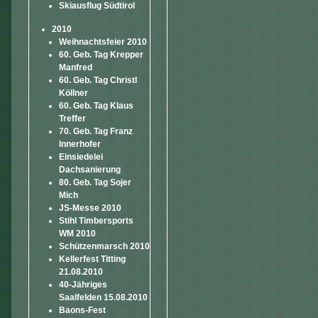
Skiausflug Südtirol
2010
Weihnachtsfeier 2010
60. Geb. Tag Krepper
Manfred
60. Geb. Tag Christl
Köllner
60. Geb. Tag Klaus
Treffer
70. Geb. Tag Franz
Innerhofer
Einsiedelei
Dachsanierung
80. Geb. Tag Sojer
Mich
JS-Messe 2010
Stihl Timbersports
WM 2010
Schützenmarsch 2010
Kellerfest Titting
21.08.2010
40-Jähriges
Saalfelden 15.08.2010
Baons-Fest