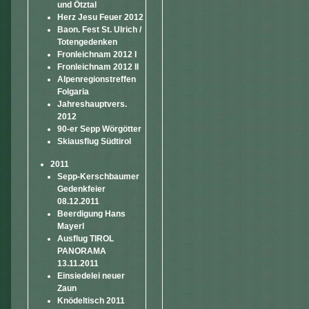
und Ötztal
Herz Jesu Feuer 2012
Baon. Fest St. Ulrich /
Totengedenken
Fronleichnam 2012 I
Fronleichnam 2012 II
Alpenregionstreffen
Folgaria
Jahreshauptvers.
2012
90-er Sepp Wörgötter
Skiausflug Südtirol
2011
Sepp-Kerschbaumer
Gedenkfeier
08.12.2011
Beerdigung Hans
Mayerl
Ausflug TIROL
PANORAMA
13.11.2011
Einsiedelei neuer
Zaun
Knödeltisch 2011