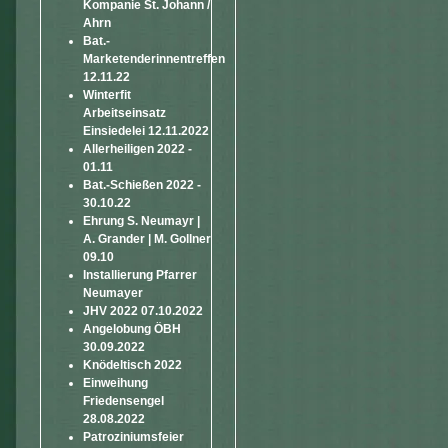
Kompanie St. Johann /
Ahrn
Bat.-
Marketenderinnentreffen
12.11.22
Winterfit
Arbeitseinsatz
Einsiedelei 12.11.2022
Allerheiligen 2022 -
01.11
Bat.-Schießen 2022 -
30.10.22
Ehrung S. Neumayr |
A. Grander | M. Gollner
09.10
Installierung Pfarrer
Neumayer
JHV 2022 07.10.2022
Angelobung ÖBH
30.09.2022
Knödeltisch 2022
Einweihung
Friedensengel
28.08.2022
Patroziniumsfeier