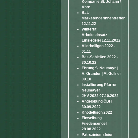
Kompanie St. Johann /
Ahrn
Bat.-
Marketenderinnentreffen
12.11.22
Winterfit
Arbeitseinsatz
Einsiedelei 12.11.2022
Allerheiligen 2022 -
01.11
Bat.-Schießen 2022 -
30.10.22
Ehrung S. Neumayr |
A. Grander | M. Gollner
09.10
Installierung Pfarrer
Neumayer
JHV 2022 07.10.2022
Angelobung ÖBH
30.09.2022
Knödeltisch 2022
Einweihung
Friedensengel
28.08.2022
Patroziniumsfeier