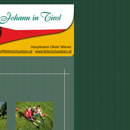
Hauptmann Oliver Wieser
o@fellerschuetzen.at
-
www.fellerschuetzen.at