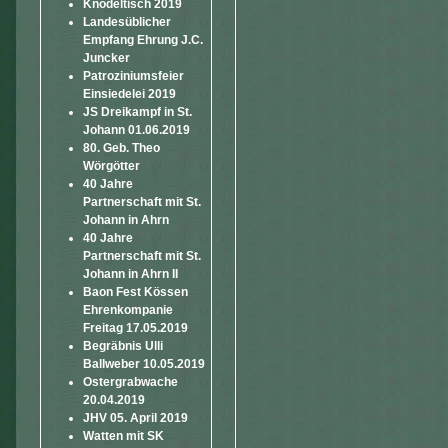
Knödeltisch 2019
Landesüblicher
Empfang Ehrung J.C.
Juncker
Patroziniumsfeier
Einsiedelei 2019
JS Dreikampf in St.
Johann 01.06.2019
80. Geb. Theo
Wörgötter
40 Jahre
Partnerschaft mit St.
Johann in Ahrn
40 Jahre
Partnerschaft mit St.
Johann in Ahrn II
Baon Fest Kössen
Ehrenkompanie
Freitag 17.05.2019
Begräbnis Ulli
Ballweber 10.05.2019
Ostergrabwache
20.04.2019
JHV 05. April 2019
Watten mit SK