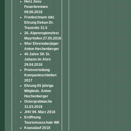
Herz Jesu
Feuerbrennen
09.06.2018
Fronleichnam inkl.
Ehrung Dekan Dr.
Trausnitz 31.5
26. Alpenregionsfest
Mayrhofen 27.05.2018
90er Ehrenoberjäger
Anton Hechenberger
40 Jahre SK St.
Johann im Ahrn
29.04.2018
Preisverteilung
Kompanieschießen
2017
Ehrung 65 jährige
Mitglieds. Anton
Hechenberger
Ostergrabwache
31.03.2018
JHV 09. März 2018
Eröffnung
Tourismusschule WK
Koasalauf 2018