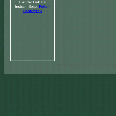
Hier der Link zur
Instram Seite:
Feller-
Schuetzen