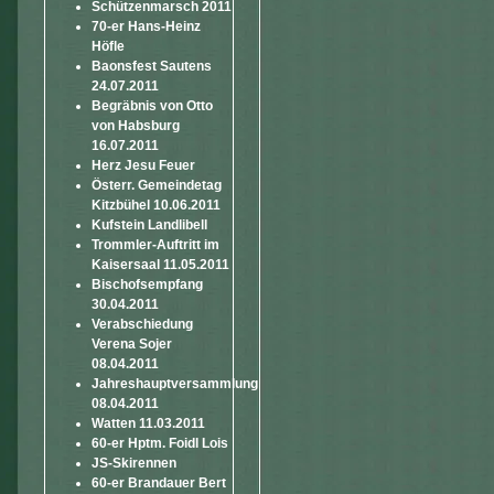
Schützenmarsch 2011
70-er Hans-Heinz
Höfle
Baonsfest Sautens
24.07.2011
Begräbnis von Otto
von Habsburg
16.07.2011
Herz Jesu Feuer
Österr. Gemeindetag
Kitzbühel 10.06.2011
Kufstein Landlibell
Trommler-Auftritt im
Kaisersaal 11.05.2011
Bischofsempfang
30.04.2011
Verabschiedung
Verena Sojer
08.04.2011
Jahreshauptversammlung
08.04.2011
Watten 11.03.2011
60-er Hptm. Foidl Lois
JS-Skirennen
60-er Brandauer Bert