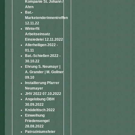
Kompanie St. Johann /
Ahrn
Bat.-
Marketenderinnentreffen
12.11.22
Winterfit
Arbeitseinsatz
Einsiedelei 12.11.2022
Allerheiligen 2022 -
01.11
Bat.-Schießen 2022 -
30.10.22
Ehrung S. Neumayr |
A. Grander | M. Gollner
09.10
Installierung Pfarrer
Neumayer
JHV 2022 07.10.2022
Angelobung ÖBH
30.09.2022
Knödeltisch 2022
Einweihung
Friedensengel
28.08.2022
Patroziniumsfeier