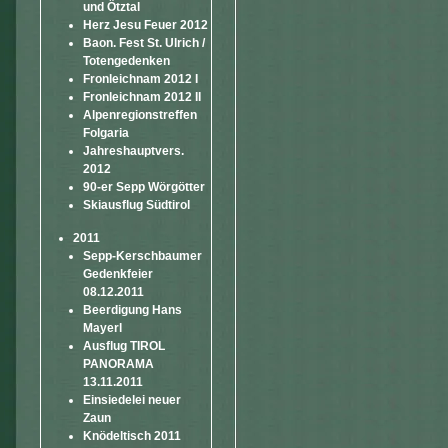
und Ötztal
Herz Jesu Feuer 2012
Baon. Fest St. Ulrich /
Totengedenken
Fronleichnam 2012 I
Fronleichnam 2012 II
Alpenregionstreffen
Folgaria
Jahreshauptvers.
2012
90-er Sepp Wörgötter
Skiausflug Südtirol
2011
Sepp-Kerschbaumer
Gedenkfeier
08.12.2011
Beerdigung Hans
Mayerl
Ausflug TIROL
PANORAMA
13.11.2011
Einsiedelei neuer
Zaun
Knödeltisch 2011