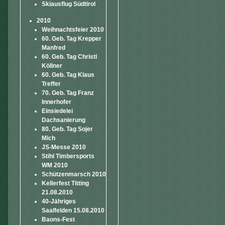
Skiausflug Südtirol
2010
Weihnachtsfeier 2010
60. Geb. Tag Krepper
Manfred
60. Geb. Tag Christl
Köllner
60. Geb. Tag Klaus
Treffer
70. Geb. Tag Franz
Innerhofer
Einsiedelei
Dachsanierung
80. Geb. Tag Sojer
Mich
JS-Messe 2010
Stihl Timbersports
WM 2010
Schützenmarsch 2010
Kellerfest Titting
21.08.2010
40-Jähriges
Saalfelden 15.08.2010
Baons-Fest