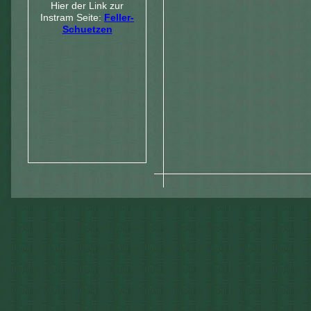
Hier der Link zur
Instram Seite:
Feller-
Schuetzen