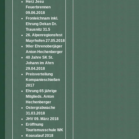
Herz Jesu
Feuerbrennen
09.06.2018
Fronleichnam inkl.
Ehrung Dekan Dr.
Trausnitz 31.5
26. Alpenregionsfest
Mayrhofen 27.05.2018
90er Ehrenoberjäger
Anton Hechenberger
40 Jahre SK St.
Johann im Ahrn
29.04.2018
Preisverteilung
Kompanieschießen
2017
Ehrung 65 jährige
Mitglieds. Anton
Hechenberger
Ostergrabwache
31.03.2018
JHV 09. März 2018
Eröffnung
Tourismusschule WK
Koasalauf 2018