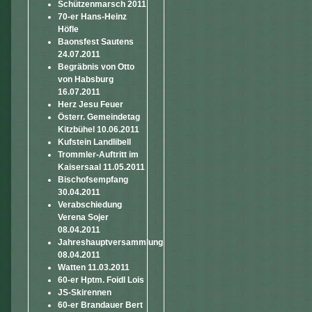
Schützenmarsch 2011
70-er Hans-Heinz
Höfle
Baonsfest Sautens
24.07.2011
Begräbnis von Otto
von Habsburg
16.07.2011
Herz Jesu Feuer
Österr. Gemeindetag
Kitzbühel 10.06.2011
Kufstein Landlibell
Trommler-Auftritt im
Kaisersaal 11.05.2011
Bischofsempfang
30.04.2011
Verabschiedung
Verena Sojer
08.04.2011
Jahreshauptversammlung
08.04.2011
Watten 11.03.2011
60-er Hptm. Foidl Lois
JS-Skirennen
60-er Brandauer Bert