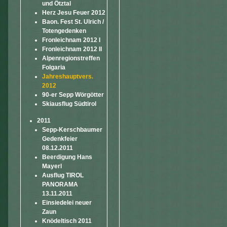
und Ötztal
Herz Jesu Feuer 2012
Baon. Fest St. Ulrich /
Totengedenken
Fronleichnam 2012 I
Fronleichnam 2012 II
Alpenregionstreffen
Folgaria
Jahreshauptvers.
2012
90-er Sepp Wörgötter
Skiausflug Südtirol
2011
Sepp-Kerschbaumer
Gedenkfeier
08.12.2011
Beerdigung Hans
Mayerl
Ausflug TIROL
PANORAMA
13.11.2011
Einsiedelei neuer
Zaun
Knödeltisch 2011