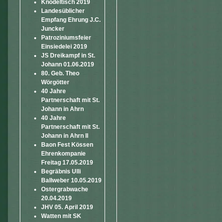
Knödeltisch 2019
Landesüblicher
Empfang Ehrung J.C.
Juncker
Patroziniumsfeier
Einsiedelei 2019
JS Dreikampf in St.
Johann 01.06.2019
80. Geb. Theo
Wörgötter
40 Jahre
Partnerschaft mit St.
Johann in Ahrn
40 Jahre
Partnerschaft mit St.
Johann in Ahrn II
Baon Fest Kössen
Ehrenkompanie
Freitag 17.05.2019
Begräbnis Ulli
Ballweber 10.05.2019
Ostergrabwache
20.04.2019
JHV 05. April 2019
Watten mit SK