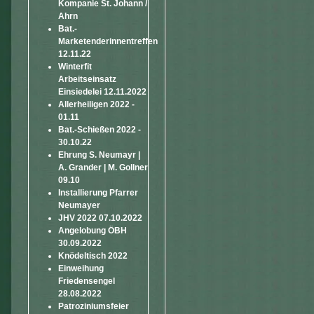
Kompanie St. Johann /
Ahrn
Bat.-
Marketenderinnentreffen
12.11.22
Winterfit
Arbeitseinsatz
Einsiedelei 12.11.2022
Allerheiligen 2022 -
01.11
Bat.-Schießen 2022 -
30.10.22
Ehrung S. Neumayr |
A. Grander | M. Gollner
09.10
Installierung Pfarrer
Neumayer
JHV 2022 07.10.2022
Angelobung ÖBH
30.09.2022
Knödeltisch 2022
Einweihung
Friedensengel
28.08.2022
Patroziniumsfeier