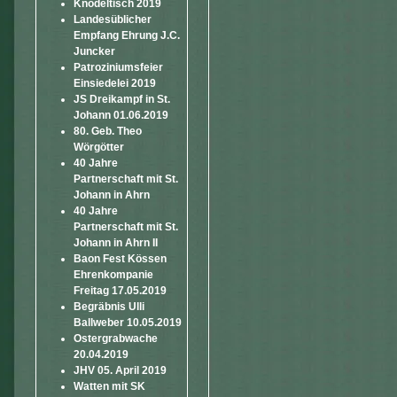
Knödeltisch 2019
Landesüblicher
Empfang Ehrung J.C.
Juncker
Patroziniumsfeier
Einsiedelei 2019
JS Dreikampf in St.
Johann 01.06.2019
80. Geb. Theo
Wörgötter
40 Jahre
Partnerschaft mit St.
Johann in Ahrn
40 Jahre
Partnerschaft mit St.
Johann in Ahrn II
Baon Fest Kössen
Ehrenkompanie
Freitag 17.05.2019
Begräbnis Ulli
Ballweber 10.05.2019
Ostergrabwache
20.04.2019
JHV 05. April 2019
Watten mit SK