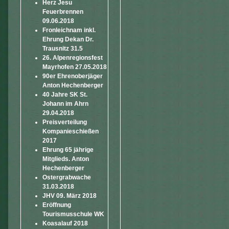
Herz Jesu
Feuerbrennen
09.06.2018
Fronleichnam inkl.
Ehrung Dekan Dr.
Trausnitz 31.5
26. Alpenregionsfest
Mayrhofen 27.05.2018
90er Ehrenoberjäger
Anton Hechenberger
40 Jahre SK St.
Johann im Ahrn
29.04.2018
Preisverteilung
Kompanieschießen
2017
Ehrung 65 jährige
Mitglieds. Anton
Hechenberger
Ostergrabwache
31.03.2018
JHV 09. März 2018
Eröffnung
Tourismusschule WK
Koasalauf 2018