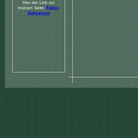
Hier der Link zur
Instram Seite:
Feller-
Schuetzen