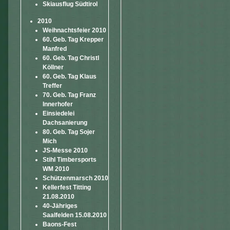
Skiausflug Südtirol
2010
Weihnachtsfeier 2010
60. Geb. Tag Krepper
Manfred
60. Geb. Tag Christl
Köllner
60. Geb. Tag Klaus
Treffer
70. Geb. Tag Franz
Innerhofer
Einsiedelei
Dachsanierung
80. Geb. Tag Sojer
Mich
JS-Messe 2010
Stihl Timbersports
WM 2010
Schützenmarsch 2010
Kellerfest Titting
21.08.2010
40-Jähriges
Saalfelden 15.08.2010
Baons-Fest