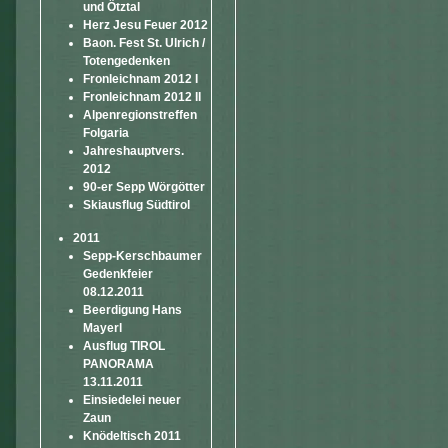
und Ötztal
Herz Jesu Feuer 2012
Baon. Fest St. Ulrich /
Totengedenken
Fronleichnam 2012 I
Fronleichnam 2012 II
Alpenregionstreffen
Folgaria
Jahreshauptvers.
2012
90-er Sepp Wörgötter
Skiausflug Südtirol
2011
Sepp-Kerschbaumer
Gedenkfeier
08.12.2011
Beerdigung Hans
Mayerl
Ausflug TIROL
PANORAMA
13.11.2011
Einsiedelei neuer
Zaun
Knödeltisch 2011