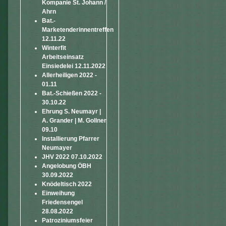
Kompanie St. Johann /
Ahrn
Bat.-
Marketenderinnentreffen
12.11.22
Winterfit
Arbeitseinsatz
Einsiedelei 12.11.2022
Allerheiligen 2022 -
01.11
Bat.-Schießen 2022 -
30.10.22
Ehrung S. Neumayr |
A. Grander | M. Gollner
09.10
Installierung Pfarrer
Neumayer
JHV 2022 07.10.2022
Angelobung ÖBH
30.09.2022
Knödeltisch 2022
Einweihung
Friedensengel
28.08.2022
Patroziniumsfeier