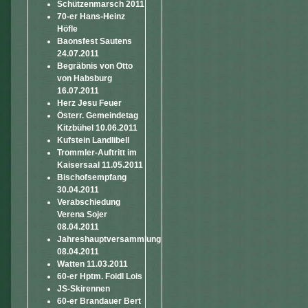
Schützenmarsch 2011
70-er Hans-Heinz
Höfle
Baonsfest Sautens
24.07.2011
Begräbnis von Otto
von Habsburg
16.07.2011
Herz Jesu Feuer
Österr. Gemeindetag
Kitzbühel 10.06.2011
Kufstein Landlibell
Trommler-Auftritt im
Kaisersaal 11.05.2011
Bischofsempfang
30.04.2011
Verabschiedung
Verena Sojer
08.04.2011
Jahreshauptversammlung
08.04.2011
Watten 11.03.2011
60-er Hptm. Foidl Lois
JS-Skirennen
60-er Brandauer Bert