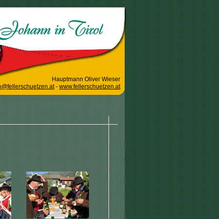
Hauptmann Oliver Wieser
o@fellerschuetzen.at
-
www.fellerschuetzen.at