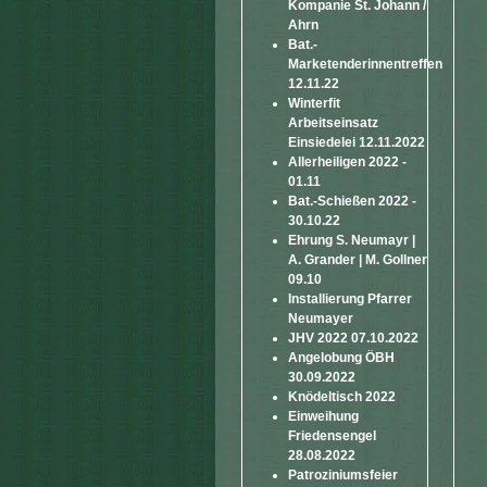
Kompanie St. Johann /
Ahrn
Bat.-
Marketenderinnentreffen
12.11.22
Winterfit
Arbeitseinsatz
Einsiedelei 12.11.2022
Allerheiligen 2022 -
01.11
Bat.-Schießen 2022 -
30.10.22
Ehrung S. Neumayr |
A. Grander | M. Gollner
09.10
Installierung Pfarrer
Neumayer
JHV 2022 07.10.2022
Angelobung ÖBH
30.09.2022
Knödeltisch 2022
Einweihung
Friedensengel
28.08.2022
Patroziniumsfeier