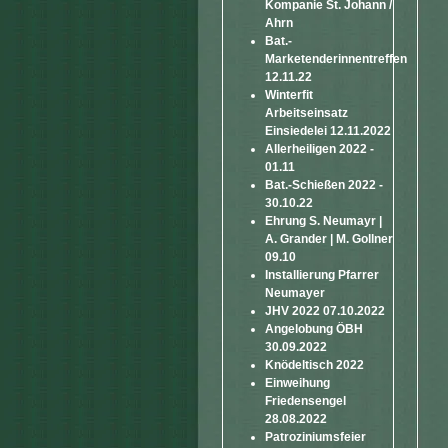
Kompanie St. Johann /
Ahrn
Bat.-
Marketenderinnentreffen
12.11.22
Winterfit
Arbeitseinsatz
Einsiedelei 12.11.2022
Allerheiligen 2022 -
01.11
Bat.-Schießen 2022 -
30.10.22
Ehrung S. Neumayr |
A. Grander | M. Gollner
09.10
Installierung Pfarrer
Neumayer
JHV 2022 07.10.2022
Angelobung ÖBH
30.09.2022
Knödeltisch 2022
Einweihung
Friedensengel
28.08.2022
Patroziniumsfeier