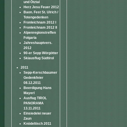
und Ötztal
Herz Jesu Feuer 2012
Baon. Fest St. Ulrich /
Totengedenken
Fronleichnam 2012 I
Fronleichnam 2012 II
Alpenregionstreffen
Folgaria
Jahreshauptvers.
2012
90-er Sepp Wörgötter
Skiausflug Südtirol
2011
Sepp-Kerschbaumer
Gedenkfeier
08.12.2011
Beerdigung Hans
Mayerl
Ausflug TIROL
PANORAMA
13.11.2011
Einsiedelei neuer
Zaun
Knödeltisch 2011