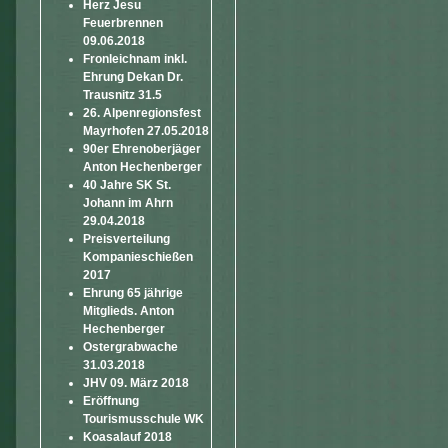
Herz Jesu
Feuerbrennen
09.06.2018
Fronleichnam inkl.
Ehrung Dekan Dr.
Trausnitz 31.5
26. Alpenregionsfest
Mayrhofen 27.05.2018
90er Ehrenoberjäger
Anton Hechenberger
40 Jahre SK St.
Johann im Ahrn
29.04.2018
Preisverteilung
Kompanieschießen
2017
Ehrung 65 jährige
Mitglieds. Anton
Hechenberger
Ostergrabwache
31.03.2018
JHV 09. März 2018
Eröffnung
Tourismusschule WK
Koasalauf 2018