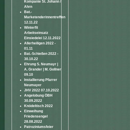
Kompanie St. Johann /
Ahrn
Bat.-
Marketenderinnentreffen
12.11.22
Winterfit
Arbeitseinsatz
Einsiedelei 12.11.2022
Allerheiligen 2022 -
01.11
Bat.-Schießen 2022 -
30.10.22
Ehrung S. Neumayr |
A. Grander | M. Gollner
09.10
Installierung Pfarrer
Neumayer
JHV 2022 07.10.2022
Angelobung ÖBH
30.09.2022
Knödeltisch 2022
Einweihung
Friedensengel
28.08.2022
Patroziniumsfeier