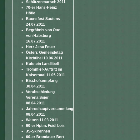
Schützenmarsch 2011
70-er Hans-Heinz
Höfle
Baonsfest Sautens
24.07.2011
Begräbnis von Otto
von Habsburg
16.07.2011
Herz Jesu Feuer
Österr. Gemeindetag
Kitzbühel 10.06.2011
Kufstein Landlibell
Trommler-Auftritt im
Kaisersaal 11.05.2011
Bischofsempfang
30.04.2011
Verabschiedung
Verena Sojer
08.04.2011
Jahreshauptversammlung
08.04.2011
Watten 11.03.2011
60-er Hptm. Foidl Lois
JS-Skirennen
60-er Brandauer Bert