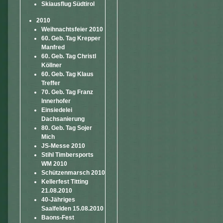
Skiausflug Südtirol
2010
Weihnachtsfeier 2010
60. Geb. Tag Krepper
Manfred
60. Geb. Tag Christl
Köllner
60. Geb. Tag Klaus
Treffer
70. Geb. Tag Franz
Innerhofer
Einsiedelei
Dachsanierung
80. Geb. Tag Sojer
Mich
JS-Messe 2010
Stihl Timbersports
WM 2010
Schützenmarsch 2010
Kellerfest Titting
21.08.2010
40-Jähriges
Saalfelden 15.08.2010
Baons-Fest