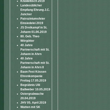
Knödeltisch 2019
Landesüblicher
Empfang Ehrung J.C.
Juncker
Patroziniumsfeier
Einsiedelei 2019
JS Dreikampf in St.
Johann 01.06.2019
80. Geb. Theo
Wörgötter
40 Jahre
Partnerschaft mit St.
Johann in Ahrn
40 Jahre
Partnerschaft mit St.
Johann in Ahrn II
Baon Fest Kössen
Ehrenkompanie
Freitag 17.05.2019
Begräbnis Ulli
Ballweber 10.05.2019
Ostergrabwache
20.04.2019
JHV 05. April 2019
Watten mit SK