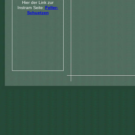
Hier der Link zur
Instram Seite:
Feller-
Schuetzen