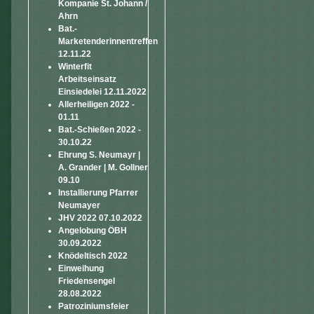
Kompanie St. Johann /
Ahrn
Bat.-
Marketenderinnentreffen
12.11.22
Winterfit
Arbeitseinsatz
Einsiedelei 12.11.2022
Allerheiligen 2022 -
01.11
Bat.-Schießen 2022 -
30.10.22
Ehrung S. Neumayr |
A. Grander | M. Gollner
09.10
Installierung Pfarrer
Neumayer
JHV 2022 07.10.2022
Angelobung ÖBH
30.09.2022
Knödeltisch 2022
Einweihung
Friedensengel
28.08.2022
Patroziniumsfeier