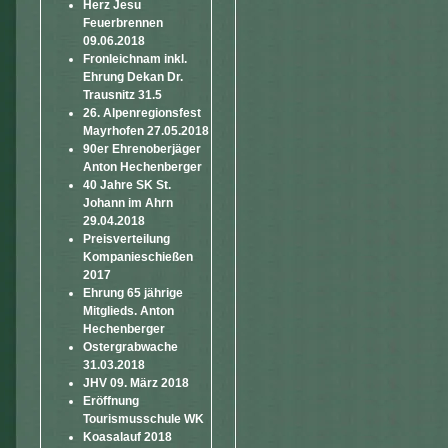
Herz Jesu
Feuerbrennen
09.06.2018
Fronleichnam inkl.
Ehrung Dekan Dr.
Trausnitz 31.5
26. Alpenregionsfest
Mayrhofen 27.05.2018
90er Ehrenoberjäger
Anton Hechenberger
40 Jahre SK St.
Johann im Ahrn
29.04.2018
Preisverteilung
Kompanieschießen
2017
Ehrung 65 jährige
Mitglieds. Anton
Hechenberger
Ostergrabwache
31.03.2018
JHV 09. März 2018
Eröffnung
Tourismusschule WK
Koasalauf 2018