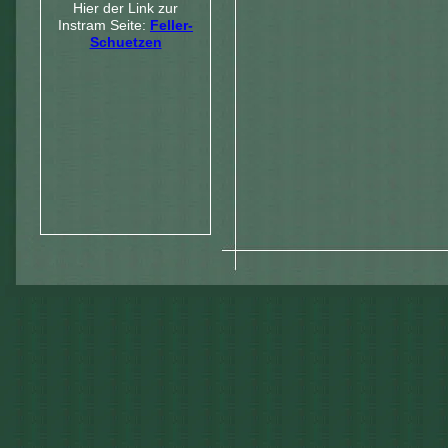
Hier der Link zur
Instram Seite:
Feller-
Schuetzen