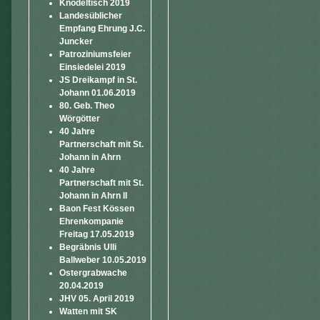
Knödeltisch 2019
Landesüblicher
Empfang Ehrung J.C.
Juncker
Patroziniumsfeier
Einsiedelei 2019
JS Dreikampf in St.
Johann 01.06.2019
80. Geb. Theo
Wörgötter
40 Jahre
Partnerschaft mit St.
Johann in Ahrn
40 Jahre
Partnerschaft mit St.
Johann in Ahrn II
Baon Fest Kössen
Ehrenkompanie
Freitag 17.05.2019
Begräbnis Ulli
Ballweber 10.05.2019
Ostergrabwache
20.04.2019
JHV 05. April 2019
Watten mit SK