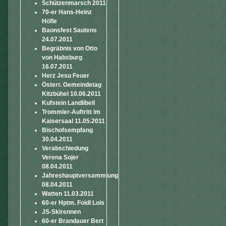
Schützenmarsch 2011
70-er Hans-Heinz
Höfle
Baonsfest Sautens
24.07.2011
Begräbnis von Otto
von Habsburg
16.07.2011
Herz Jesu Feuer
Österr. Gemeindetag
Kitzbühel 10.06.2011
Kufstein Landlibell
Trommler-Auftritt im
Kaisersaal 11.05.2011
Bischofsempfang
30.04.2011
Verabschiedung
Verena Sojer
08.04.2011
Jahreshauptversammlung
08.04.2011
Watten 11.03.2011
60-er Hptm. Foidl Lois
JS-Skirennen
60-er Brandauer Bert