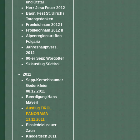
und Ötztal
Herz Jesu Feuer 2012
Baon. Fest St. Ulrich /
Totengedenken
Fronleichnam 2012 I
Fronleichnam 2012 II
Alpenregionstreffen
Folgaria
Jahreshauptvers.
2012
90-er Sepp Wörgötter
Skiausflug Südtirol
2011
Sepp-Kerschbaumer
Gedenkfeier
08.12.2011
Beerdigung Hans
Mayerl
Ausflug TIROL
PANORAMA
13.11.2011
Einsiedelei neuer
Zaun
Knödeltisch 2011