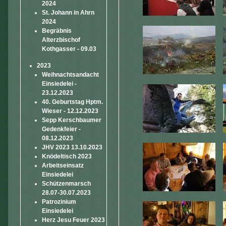
2024
St. Johann in Ahrn
2024
Begräbnis
Alterzbischof
Kothgasser - 09.03
2023
Weihnachtsandacht
Einsiedelei -
23.12.2023
40. Geburtstag Hptm.
Wieser - 12.12.2023
Sepp Kerschbaumer
Gedenkfeier -
08.12.2023
JHV 2023 13.10.2023
Knödeltisch 2023
Arbeitseinsatz
Einsiedelei
Schützenmarsch
28.07-30.07.2023
Patrozinium
Einsiedelei
Herz Jesu Feuer 2023