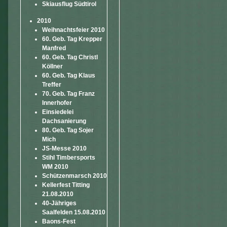
Skiausflug Südtirol
2010
Weihnachtsfeier 2010
60. Geb. Tag Krepper
Manfred
60. Geb. Tag Christl
Köllner
60. Geb. Tag Klaus
Treffer
70. Geb. Tag Franz
Innerhofer
Einsiedelei
Dachsanierung
80. Geb. Tag Sojer
Mich
JS-Messe 2010
Stihl Timbersports
WM 2010
Schützenmarsch 2010
Kellerfest Titting
21.08.2010
40-Jähriges
Saalfelden 15.08.2010
Baons-Fest