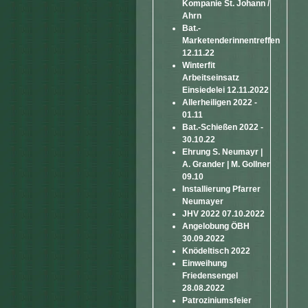
Kompanie St. Johann /
Ahrn
Bat.-
Marketenderinnentreffen
12.11.22
Winterfit
Arbeitseinsatz
Einsiedelei 12.11.2022
Allerheiligen 2022 -
01.11
Bat.-Schießen 2022 -
30.10.22
Ehrung S. Neumayr |
A. Grander | M. Gollner
09.10
Installierung Pfarrer
Neumayer
JHV 2022 07.10.2022
Angelobung ÖBH
30.09.2022
Knödeltisch 2022
Einweihung
Friedensengel
28.08.2022
Patroziniumsfeier