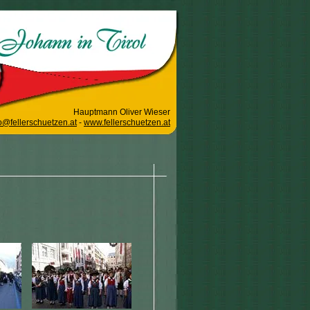
Hauptmann Oliver Wieser
o@fellerschuetzen.at
-
www.fellerschuetzen.at