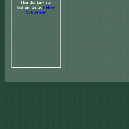
Hier der Link zur
Instram Seite:
Feller-
Schuetzen