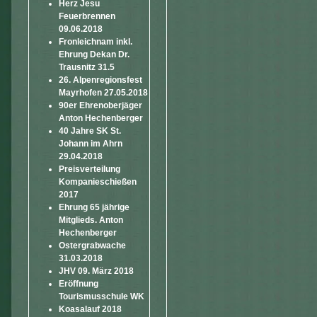
Herz Jesu
Feuerbrennen
09.06.2018
Fronleichnam inkl.
Ehrung Dekan Dr.
Trausnitz 31.5
26. Alpenregionsfest
Mayrhofen 27.05.2018
90er Ehrenoberjäger
Anton Hechenberger
40 Jahre SK St.
Johann im Ahrn
29.04.2018
Preisverteilung
Kompanieschießen
2017
Ehrung 65 jährige
Mitglieds. Anton
Hechenberger
Ostergrabwache
31.03.2018
JHV 09. März 2018
Eröffnung
Tourismusschule WK
Koasalauf 2018