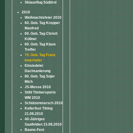
Skiausflug Südtirol
2010
Weihnachtsfeier 2010
60. Geb. Tag Krepper
Manfred
60. Geb. Tag Christl
Köllner
60. Geb. Tag Klaus
Treffer
70. Geb. Tag Franz
Innerhofer
Einsiedelei
Dachsanierung
80. Geb. Tag Sojer
Mich
JS-Messe 2010
Stihl Timbersports
WM 2010
Schützenmarsch 2010
Kellerfest Titting
21.08.2010
40-Jähriges
Saalfelden 15.08.2010
Baons-Fest