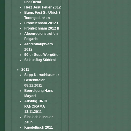
und Ötztal
Herz Jesu Feuer 2012
Baon. Fest St. Ulrich /
Totengedenken
Fronleichnam 2012 I
Fronleichnam 2012 II
Alpenregionstreffen
Folgaria
Jahreshauptvers.
2012
90-er Sepp Wörgötter
Skiausflug Südtirol
2011
Sepp-Kerschbaumer
Gedenkfeier
08.12.2011
Beerdigung Hans
Mayerl
Ausflug TIROL
PANORAMA
13.11.2011
Einsiedelei neuer
Zaun
Knödeltisch 2011