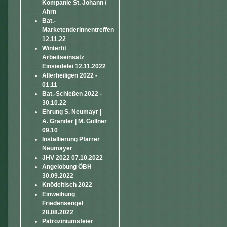
Kompanie St. Johann /
Ahrn
Bat.-
Marketenderinnentreffen
12.11.22
Winterfit
Arbeitseinsatz
Einsiedelei 12.11.2022
Allerheiligen 2022 -
01.11
Bat.-Schießen 2022 -
30.10.22
Ehrung S. Neumayr |
A. Grander | M. Gollner
09.10
Installierung Pfarrer
Neumayer
JHV 2022 07.10.2022
Angelobung ÖBH
30.09.2022
Knödeltisch 2022
Einweihung
Friedensengel
28.08.2022
Patroziniumsfeier