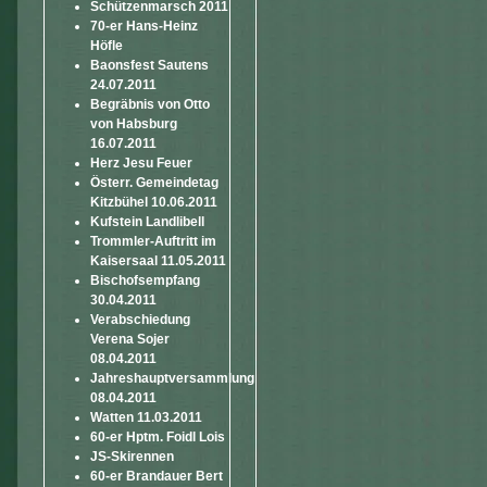
Schützenmarsch 2011
70-er Hans-Heinz
Höfle
Baonsfest Sautens
24.07.2011
Begräbnis von Otto
von Habsburg
16.07.2011
Herz Jesu Feuer
Österr. Gemeindetag
Kitzbühel 10.06.2011
Kufstein Landlibell
Trommler-Auftritt im
Kaisersaal 11.05.2011
Bischofsempfang
30.04.2011
Verabschiedung
Verena Sojer
08.04.2011
Jahreshauptversammlung
08.04.2011
Watten 11.03.2011
60-er Hptm. Foidl Lois
JS-Skirennen
60-er Brandauer Bert