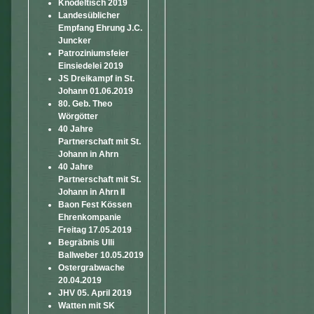
Knödeltisch 2019
Landesüblicher
Empfang Ehrung J.C.
Juncker
Patroziniumsfeier
Einsiedelei 2019
JS Dreikampf in St.
Johann 01.06.2019
80. Geb. Theo
Wörgötter
40 Jahre
Partnerschaft mit St.
Johann in Ahrn
40 Jahre
Partnerschaft mit St.
Johann in Ahrn II
Baon Fest Kössen
Ehrenkompanie
Freitag 17.05.2019
Begräbnis Ulli
Ballweber 10.05.2019
Ostergrabwache
20.04.2019
JHV 05. April 2019
Watten mit SK