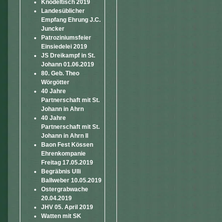
Knödeltisch 2019
Landesüblicher
Empfang Ehrung J.C.
Juncker
Patroziniumsfeier
Einsiedelei 2019
JS Dreikampf in St.
Johann 01.06.2019
80. Geb. Theo
Wörgötter
40 Jahre
Partnerschaft mit St.
Johann in Ahrn
40 Jahre
Partnerschaft mit St.
Johann in Ahrn II
Baon Fest Kössen
Ehrenkompanie
Freitag 17.05.2019
Begräbnis Ulli
Ballweber 10.05.2019
Ostergrabwache
20.04.2019
JHV 05. April 2019
Watten mit SK