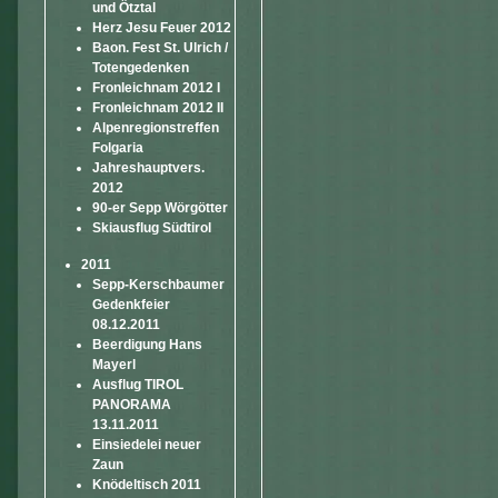
und Ötztal
Herz Jesu Feuer 2012
Baon. Fest St. Ulrich /
Totengedenken
Fronleichnam 2012 I
Fronleichnam 2012 II
Alpenregionstreffen
Folgaria
Jahreshauptvers.
2012
90-er Sepp Wörgötter
Skiausflug Südtirol
2011
Sepp-Kerschbaumer
Gedenkfeier
08.12.2011
Beerdigung Hans
Mayerl
Ausflug TIROL
PANORAMA
13.11.2011
Einsiedelei neuer
Zaun
Knödeltisch 2011