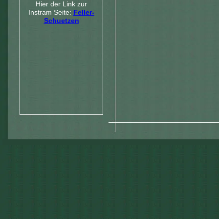
Hier der Link zur
Instram Seite:
Feller-
Schuetzen