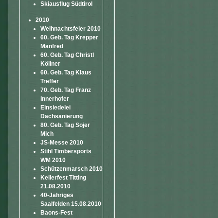
Skiausflug Südtirol
2010
Weihnachtsfeier 2010
60. Geb. Tag Krepper
Manfred
60. Geb. Tag Christl
Köllner
60. Geb. Tag Klaus
Treffer
70. Geb. Tag Franz
Innerhofer
Einsiedelei
Dachsanierung
80. Geb. Tag Sojer
Mich
JS-Messe 2010
Stihl Timbersports
WM 2010
Schützenmarsch 2010
Kellerfest Titting
21.08.2010
40-Jähriges
Saalfelden 15.08.2010
Baons-Fest