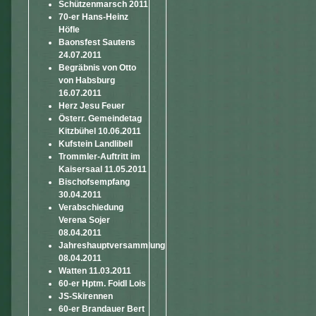
Schützenmarsch 2011
70-er Hans-Heinz
Höfle
Baonsfest Sautens
24.07.2011
Begräbnis von Otto
von Habsburg
16.07.2011
Herz Jesu Feuer
Österr. Gemeindetag
Kitzbühel 10.06.2011
Kufstein Landlibell
Trommler-Auftritt im
Kaisersaal 11.05.2011
Bischofsempfang
30.04.2011
Verabschiedung
Verena Sojer
08.04.2011
Jahreshauptversammlung
08.04.2011
Watten 11.03.2011
60-er Hptm. Foidl Lois
JS-Skirennen
60-er Brandauer Bert