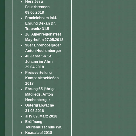
Herz Jesu
Feuerbrennen
09.06.2018
Fronleichnam inkl.
Ehrung Dekan Dr.
Trausnitz 31.5
26. Alpenregionsfest
Mayrhofen 27.05.2018
90er Ehrenoberjäger
Anton Hechenberger
40 Jahre SK St.
Johann im Ahrn
29.04.2018
Preisverteilung
Kompanieschießen
2017
Ehrung 65 jährige
Mitglieds. Anton
Hechenberger
Ostergrabwache
31.03.2018
JHV 09. März 2018
Eröffnung
Tourismusschule WK
Koasalauf 2018