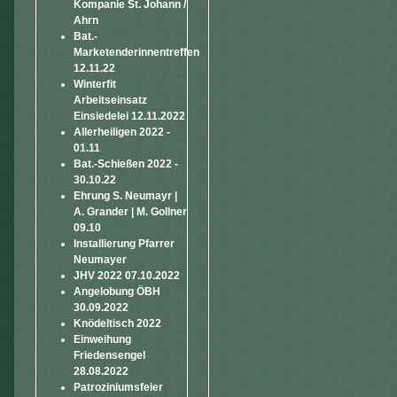
Kompanie St. Johann /
Ahrn
Bat.-
Marketenderinnentreffen
12.11.22
Winterfit
Arbeitseinsatz
Einsiedelei 12.11.2022
Allerheiligen 2022 -
01.11
Bat.-Schießen 2022 -
30.10.22
Ehrung S. Neumayr |
A. Grander | M. Gollner
09.10
Installierung Pfarrer
Neumayer
JHV 2022 07.10.2022
Angelobung ÖBH
30.09.2022
Knödeltisch 2022
Einweihung
Friedensengel
28.08.2022
Patroziniumsfeier