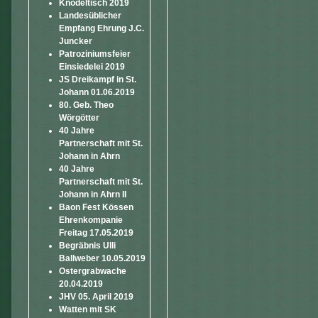
Knödeltisch 2019
Landesüblicher
Empfang Ehrung J.C.
Juncker
Patroziniumsfeier
Einsiedelei 2019
JS Dreikampf in St.
Johann 01.06.2019
80. Geb. Theo
Wörgötter
40 Jahre
Partnerschaft mit St.
Johann in Ahrn
40 Jahre
Partnerschaft mit St.
Johann in Ahrn II
Baon Fest Kössen
Ehrenkompanie
Freitag 17.05.2019
Begräbnis Ulli
Ballweber 10.05.2019
Ostergrabwache
20.04.2019
JHV 05. April 2019
Watten mit SK