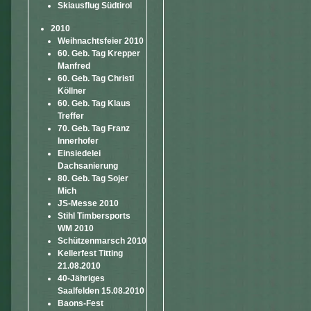
Skiausflug Südtirol
2010
Weihnachtsfeier 2010
60. Geb. Tag Krepper
Manfred
60. Geb. Tag Christl
Köllner
60. Geb. Tag Klaus
Treffer
70. Geb. Tag Franz
Innerhofer
Einsiedelei
Dachsanierung
80. Geb. Tag Sojer
Mich
JS-Messe 2010
Stihl Timbersports
WM 2010
Schützenmarsch 2010
Kellerfest Titting
21.08.2010
40-Jähriges
Saalfelden 15.08.2010
Baons-Fest