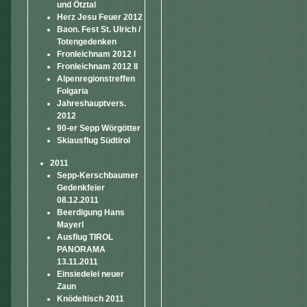
und Ötztal
Herz Jesu Feuer 2012
Baon. Fest St. Ulrich /
Totengedenken
Fronleichnam 2012 I
Fronleichnam 2012 II
Alpenregionstreffen
Folgaria
Jahreshauptvers.
2012
90-er Sepp Wörgötter
Skiausflug Südtirol
2011
Sepp-Kerschbaumer
Gedenkfeier
08.12.2011
Beerdigung Hans
Mayerl
Ausflug TIROL
PANORAMA
13.11.2011
Einsiedelei neuer
Zaun
Knödeltisch 2011