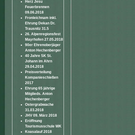
Herz Jesu
Feuerbrennen
09.06.2018
Fronleichnam inkl.
Ehrung Dekan Dr.
Trausnitz 31.5
26. Alpenregionsfest
Mayrhofen 27.05.2018
90er Ehrenoberjäger
Anton Hechenberger
40 Jahre SK St.
Johann im Ahrn
29.04.2018
Preisverteilung
Kompanieschießen
2017
Ehrung 65 jährige
Mitglieds. Anton
Hechenberger
Ostergrabwache
31.03.2018
JHV 09. März 2018
Eröffnung
Tourismusschule WK
Koasalauf 2018