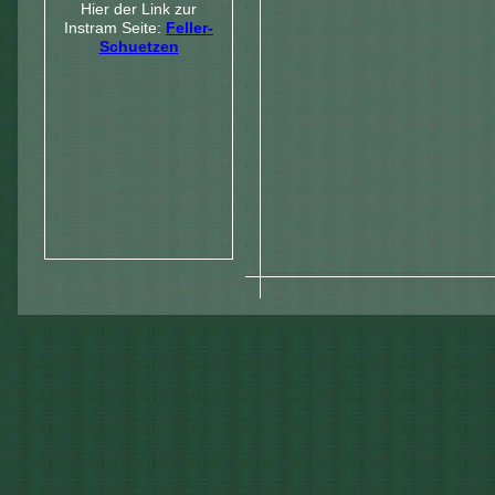
Hier der Link zur
Instram Seite:
Feller-
Schuetzen