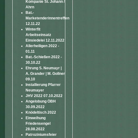
Kompanie St. Johann /
Ahrn
Bat.-
Marketenderinnentreffen
12.11.22
Winterfit
Arbeitseinsatz
Einsiedelei 12.11.2022
Allerheiligen 2022 -
01.11
Bat.-Schießen 2022 -
30.10.22
Ehrung S. Neumayr |
A. Grander | M. Gollner
09.10
Installierung Pfarrer
Neumayer
JHV 2022 07.10.2022
Angelobung ÖBH
30.09.2022
Knödeltisch 2022
Einweihung
Friedensengel
28.08.2022
Patroziniumsfeier