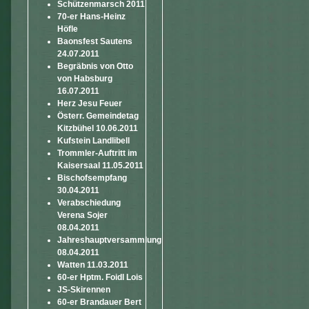
Schützenmarsch 2011
70-er Hans-Heinz
Höfle
Baonsfest Sautens
24.07.2011
Begräbnis von Otto
von Habsburg
16.07.2011
Herz Jesu Feuer
Österr. Gemeindetag
Kitzbühel 10.06.2011
Kufstein Landlibell
Trommler-Auftritt im
Kaisersaal 11.05.2011
Bischofsempfang
30.04.2011
Verabschiedung
Verena Sojer
08.04.2011
Jahreshauptversammlung
08.04.2011
Watten 11.03.2011
60-er Hptm. Foidl Lois
JS-Skirennen
60-er Brandauer Bert