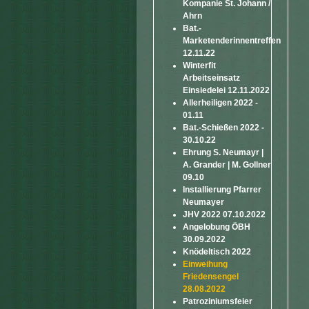
Kompanie St. Johann /
Ahrn
Bat.-
Marketenderinnentreffen
12.11.22
Winterfit
Arbeitseinsatz
Einsiedelei 12.11.2022
Allerheiligen 2022 -
01.11
Bat.-Schießen 2022 -
30.10.22
Ehrung S. Neumayr |
A. Grander | M. Gollner
09.10
Installierung Pfarrer
Neumayer
JHV 2022 07.10.2022
Angelobung ÖBH
30.09.2022
Knödeltisch 2022
Einweihung
Friedensengel
28.08.2022
Patroziniumsfeier