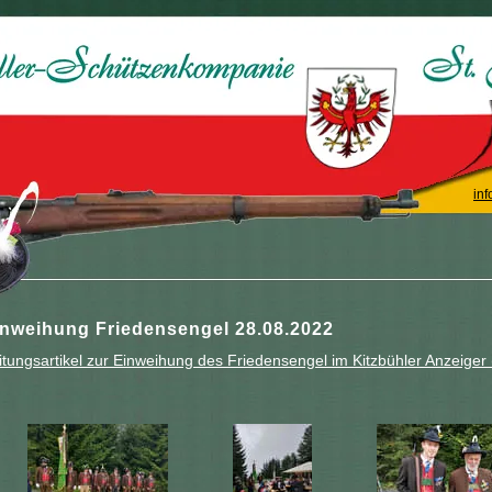
inf
inweihung Friedensengel 28.08.2022
itungsartikel zur Einweihung des Friedensengel im Kitzbühler Anzeige