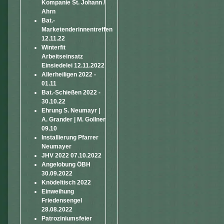
Kompanie St. Johann /
Ahrn
Bat.-
Marketenderinnentreffen
12.11.22
Winterfit
Arbeitseinsatz
Einsiedelei 12.11.2022
Allerheiligen 2022 -
01.11
Bat.-Schießen 2022 -
30.10.22
Ehrung S. Neumayr |
A. Grander | M. Gollner
09.10
Installierung Pfarrer
Neumayer
JHV 2022 07.10.2022
Angelobung ÖBH
30.09.2022
Knödeltisch 2022
Einweihung
Friedensengel
28.08.2022
Patroziniumsfeier