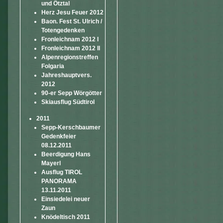
und Ötztal
Herz Jesu Feuer 2012
Baon. Fest St. Ulrich /
Totengedenken
Fronleichnam 2012 I
Fronleichnam 2012 II
Alpenregionstreffen
Folgaria
Jahreshauptvers.
2012
90-er Sepp Wörgötter
Skiausflug Südtirol
2011
Sepp-Kerschbaumer
Gedenkfeier
08.12.2011
Beerdigung Hans
Mayerl
Ausflug TIROL
PANORAMA
13.11.2011
Einsiedelei neuer
Zaun
Knödeltisch 2011