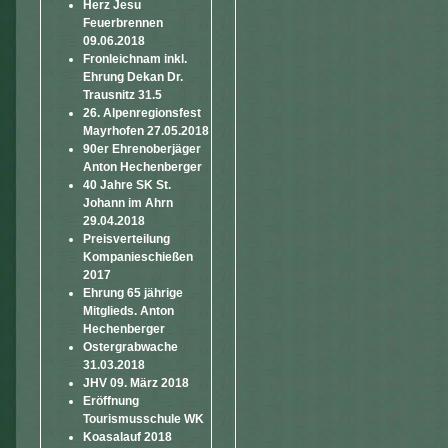
Herz Jesu
Feuerbrennen
09.06.2018
Fronleichnam inkl.
Ehrung Dekan Dr.
Trausnitz 31.5
26. Alpenregionsfest
Mayrhofen 27.05.2018
90er Ehrenoberjäger
Anton Hechenberger
40 Jahre SK St.
Johann im Ahrn
29.04.2018
Preisverteilung
Kompanieschießen
2017
Ehrung 65 jährige
Mitglieds. Anton
Hechenberger
Ostergrabwache
31.03.2018
JHV 09. März 2018
Eröffnung
Tourismusschule WK
Koasalauf 2018