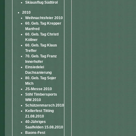
Skiausflug Südtirol
2010
Weihnachtsfeier 2010
60. Geb. Tag Krepper
Manfred
60. Geb. Tag Christl
Köllner
60. Geb. Tag Klaus
Treffer
70. Geb. Tag Franz
Innerhofer
Einsiedelei
Dachsanierung
80. Geb. Tag Sojer
Mich
JS-Messe 2010
Stihl Timbersports
WM 2010
Schützenmarsch 2010
Kellerfest Titting
21.08.2010
40-Jähriges
Saalfelden 15.08.2010
Baons-Fest