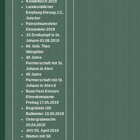
Knödeltisch 2019
Landesüblicher
Empfang Ehrung J.C.
Juncker
Patroziniumsfeier
Einsiedelei 2019
JS Dreikampf in St.
Johann 01.06.2019
80. Geb. Theo
Wörgötter
40 Jahre
Partnerschaft mit St.
Johann in Ahrn
40 Jahre
Partnerschaft mit St.
Johann in Ahrn II
Baon Fest Kössen
Ehrenkompanie
Freitag 17.05.2019
Begräbnis Ulli
Ballweber 10.05.2019
Ostergrabwache
20.04.2019
JHV 05. April 2019
Watten mit SK