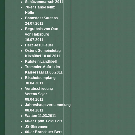
Schützenmarsch 2011
70-er Hans-Heinz
Höfle
Baonsfest Sautens
24.07.2011
Begräbnis von Otto
von Habsburg
16.07.2011
Herz Jesu Feuer
Österr. Gemeindetag
Kitzbühel 10.06.2011
Kufstein Landlibell
Trommler-Auftritt im
Kaisersaal 11.05.2011
Bischofsempfang
30.04.2011
Verabschiedung
Verena Sojer
08.04.2011
Jahreshauptversammlung
08.04.2011
Watten 11.03.2011
60-er Hptm. Foidl Lois
JS-Skirennen
60-er Brandauer Bert