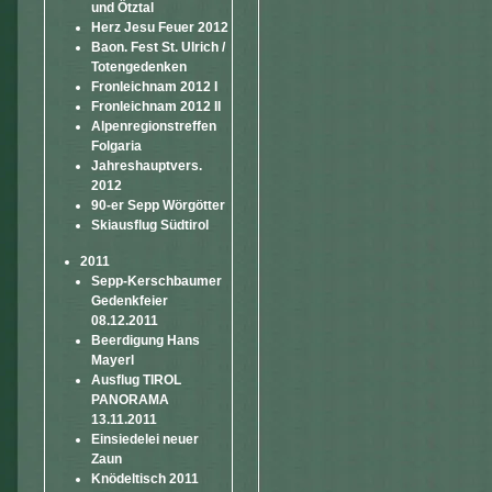
und Ötztal
Herz Jesu Feuer 2012
Baon. Fest St. Ulrich /
Totengedenken
Fronleichnam 2012 I
Fronleichnam 2012 II
Alpenregionstreffen
Folgaria
Jahreshauptvers.
2012
90-er Sepp Wörgötter
Skiausflug Südtirol
2011
Sepp-Kerschbaumer
Gedenkfeier
08.12.2011
Beerdigung Hans
Mayerl
Ausflug TIROL
PANORAMA
13.11.2011
Einsiedelei neuer
Zaun
Knödeltisch 2011