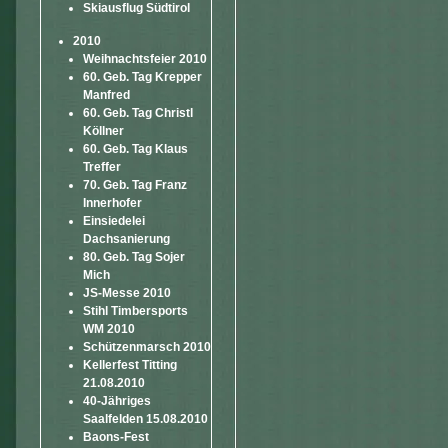
Skiausflug Südtirol
2010
Weihnachtsfeier 2010
60. Geb. Tag Krepper
Manfred
60. Geb. Tag Christl
Köllner
60. Geb. Tag Klaus
Treffer
70. Geb. Tag Franz
Innerhofer
Einsiedelei
Dachsanierung
80. Geb. Tag Sojer
Mich
JS-Messe 2010
Stihl Timbersports
WM 2010
Schützenmarsch 2010
Kellerfest Titting
21.08.2010
40-Jähriges
Saalfelden 15.08.2010
Baons-Fest