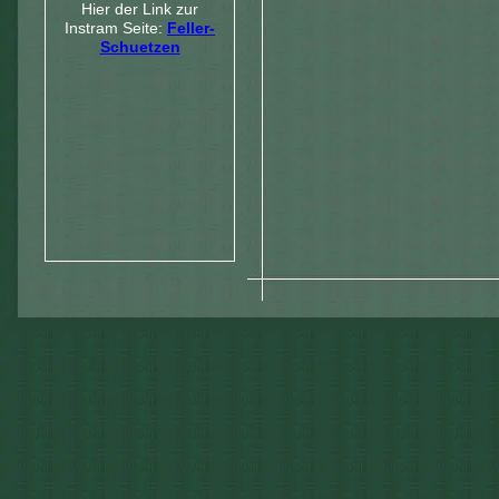
Hier der Link zur
Instram Seite:
Feller-
Schuetzen