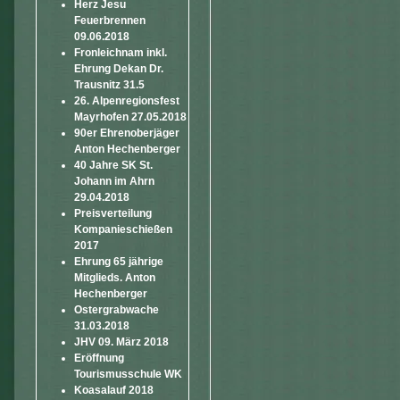
Herz Jesu
Feuerbrennen
09.06.2018
Fronleichnam inkl.
Ehrung Dekan Dr.
Trausnitz 31.5
26. Alpenregionsfest
Mayrhofen 27.05.2018
90er Ehrenoberjäger
Anton Hechenberger
40 Jahre SK St.
Johann im Ahrn
29.04.2018
Preisverteilung
Kompanieschießen
2017
Ehrung 65 jährige
Mitglieds. Anton
Hechenberger
Ostergrabwache
31.03.2018
JHV 09. März 2018
Eröffnung
Tourismusschule WK
Koasalauf 2018