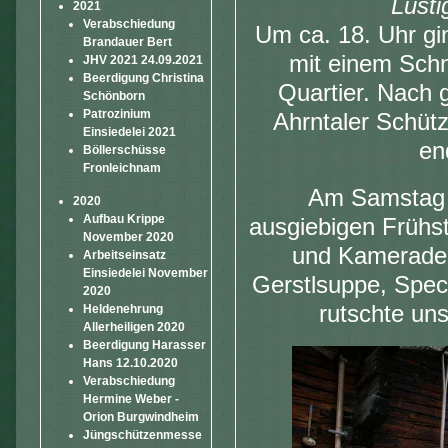
Lusti
2021
Verabschiedung
Um ca. 18. Uhr gin
Brandauer Bert
mit einem Schn
JHV 2021 24.09.2021
Beerdigung Christina
Quartier. Nach 
Schönborn
Patrozinium
Ahrntaler Schütz
Einsiedelei 2021
en
Böllerschüsse
Fronleichnam
Am Samstag d
2020
Aufbau Krippe
ausgiebigen Frühs
November 2020
und Kameraden
Arbeitseinsatz
Einsiedelei November
Gerstlsuppe, Spec
2020
rutschte un
Heldenehrung
Allerheiligen 2020
Beerdigung Harasser
Hans 12.10.2020
Verabschiedung
Hermine Weber -
Orion Burgwindheim
Jüngschützenmesse