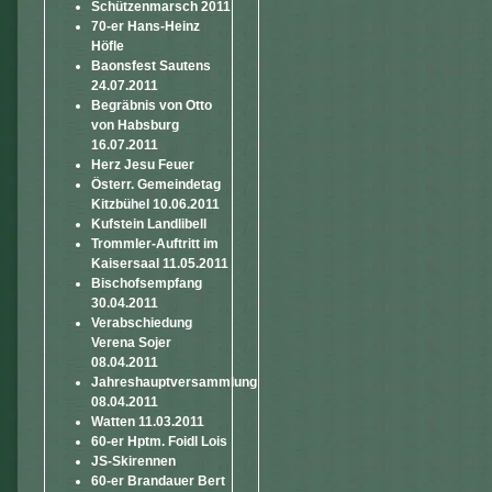
Schützenmarsch 2011
70-er Hans-Heinz
Höfle
Baonsfest Sautens
24.07.2011
Begräbnis von Otto
von Habsburg
16.07.2011
Herz Jesu Feuer
Österr. Gemeindetag
Kitzbühel 10.06.2011
Kufstein Landlibell
Trommler-Auftritt im
Kaisersaal 11.05.2011
Bischofsempfang
30.04.2011
Verabschiedung
Verena Sojer
08.04.2011
Jahreshauptversammlung
08.04.2011
Watten 11.03.2011
60-er Hptm. Foidl Lois
JS-Skirennen
60-er Brandauer Bert