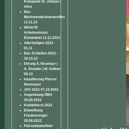
Kompanie St. Johann /
Ahrn
Bat.-
Marketenderinnentreffen
12.11.22
Winterfit
Arbeitseinsatz
Einsiedelei 12.11.2022
Allerheiligen 2022 -
01.11
Bat.-Schießen 2022 -
30.10.22
Ehrung S. Neumayr |
A. Grander | M. Gollner
09.10
Installierung Pfarrer
Neumayer
JHV 2022 07.10.2022
Angelobung ÖBH
30.09.2022
Knödeltisch 2022
Einweihung
Friedensengel
28.08.2022
Patroziniumsfeier