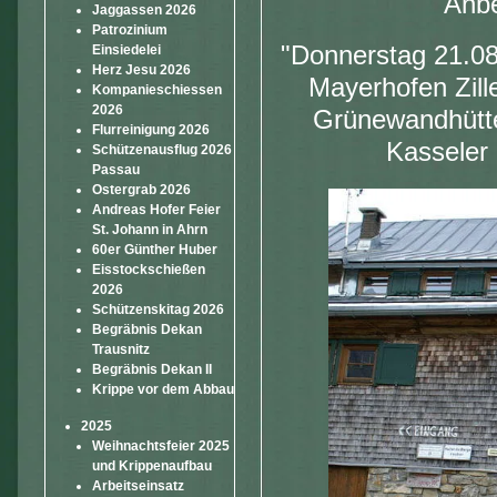
Anbe
Jaggassen 2026
Patrozinium
"Donnerstag 21.08
Einsiedelei
Herz Jesu 2026
Mayerhofen Zille
Kompanieschiessen
2026
Grünewandhütte.
Flurreinigung 2026
Kasseler
Schützenausflug 2026
Passau
Ostergrab 2026
Andreas Hofer Feier
St. Johann in Ahrn
60er Günther Huber
Eisstockschießen
2026
Schützenskitag 2026
Begräbnis Dekan
Trausnitz
Begräbnis Dekan II
Krippe vor dem Abbau
2025
Weihnachtsfeier 2025
und Krippenaufbau
Arbeitseinsatz