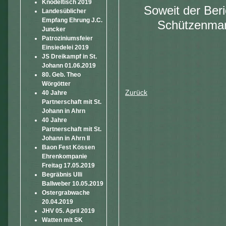
Knödeltisch 2019
Soweit der Beri
Landesüblicher
Empfang Ehrung J.C.
Schützenmars
Juncker
Patroziniumsfeier
Einsiedelei 2019
JS Dreikampf in St.
Johann 01.06.2019
80. Geb. Theo
Wörgötter
Zurück
40 Jahre
Partnerschaft mit St.
Johann in Ahrn
40 Jahre
Partnerschaft mit St.
Johann in Ahrn II
Baon Fest Kössen
Ehrenkompanie
Freitag 17.05.2019
Begräbnis Ulli
Ballweber 10.05.2019
Ostergrabwache
20.04.2019
JHV 05. April 2019
Watten mit SK