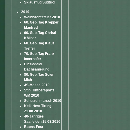
Skiausflug Südtirol
2010
Weihnachtsfeier 2010
60. Geb. Tag Krepper
Manfred
60. Geb. Tag Christl
Köllner
60. Geb. Tag Klaus
Treffer
70. Geb. Tag Franz
Innerhofer
Einsiedelei
Dachsanierung
80. Geb. Tag Sojer
Mich
JS-Messe 2010
Stihl Timbersports
WM 2010
Schützenmarsch 2010
Kellerfest Titting
21.08.2010
40-Jähriges
Saalfelden 15.08.2010
Baons-Fest