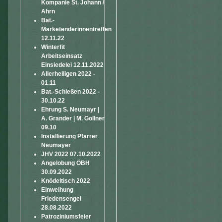
Kompanie St. Johann /
Ahrn
Bat.-
Marketenderinnentreffen
12.11.22
Winterfit
Arbeitseinsatz
Einsiedelei 12.11.2022
Allerheiligen 2022 -
01.11
Bat.-Schießen 2022 -
30.10.22
Ehrung S. Neumayr |
A. Grander | M. Gollner
09.10
Installierung Pfarrer
Neumayer
JHV 2022 07.10.2022
Angelobung ÖBH
30.09.2022
Knödeltisch 2022
Einweihung
Friedensengel
28.08.2022
Patroziniumsfeier