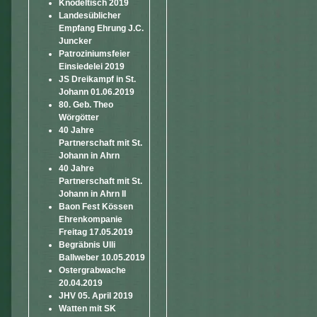
Knödeltisch 2019
Landesüblicher
Empfang Ehrung J.C.
Juncker
Patroziniumsfeier
Einsiedelei 2019
JS Dreikampf in St.
Johann 01.06.2019
80. Geb. Theo
Wörgötter
40 Jahre
Partnerschaft mit St.
Johann in Ahrn
40 Jahre
Partnerschaft mit St.
Johann in Ahrn II
Baon Fest Kössen
Ehrenkompanie
Freitag 17.05.2019
Begräbnis Ulli
Ballweber 10.05.2019
Ostergrabwache
20.04.2019
JHV 05. April 2019
Watten mit SK