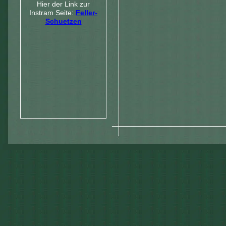
Hier der Link zur
Instram Seite:
Feller-
Schuetzen