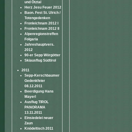
und Ötztal
Herz Jesu Feuer 2012
Baon. Fest St. Ulrich /
Totengedenken
Fronleichnam 2012 I
Fronleichnam 2012 II
Alpenregionstreffen
Folgaria
Jahreshauptvers.
2012
90-er Sepp Wörgötter
Skiausflug Südtirol
2011
Sepp-Kerschbaumer
Gedenkfeier
08.12.2011
Beerdigung Hans
Mayerl
Ausflug TIROL
PANORAMA
13.11.2011
Einsiedelei neuer
Zaun
Knödeltisch 2011