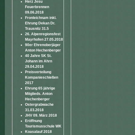
Herz Jesu
Feuerbrennen
09.06.2018
Fronleichnam inkl.
Ehrung Dekan Dr.
Trausnitz 31.5
26. Alpenregionsfest
Mayrhofen 27.05.2018
90er Ehrenoberjäger
Anton Hechenberger
40 Jahre SK St.
Johann im Ahrn
29.04.2018
Preisverteilung
Kompanieschießen
2017
Ehrung 65 jährige
Mitglieds. Anton
Hechenberger
Ostergrabwache
31.03.2018
JHV 09. März 2018
Eröffnung
Tourismusschule WK
Koasalauf 2018