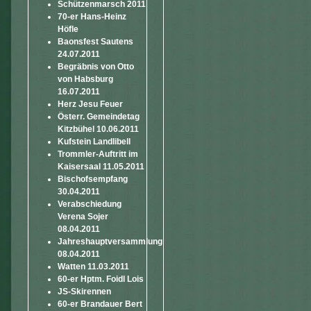
Schützenmarsch 2011
70-er Hans-Heinz
Höfle
Baonsfest Sautens
24.07.2011
Begräbnis von Otto
von Habsburg
16.07.2011
Herz Jesu Feuer
Österr. Gemeindetag
Kitzbühel 10.06.2011
Kufstein Landlibell
Trommler-Auftritt im
Kaisersaal 11.05.2011
Bischofsempfang
30.04.2011
Verabschiedung
Verena Sojer
08.04.2011
Jahreshauptversammlung
08.04.2011
Watten 11.03.2011
60-er Hptm. Foidl Lois
JS-Skirennen
60-er Brandauer Bert