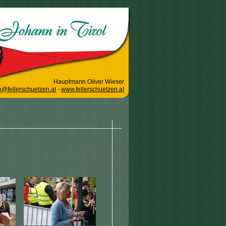
Hauptmann Oliver Wieser
o@fellerschuetzen.at
-
www.fellerschuetzen.at