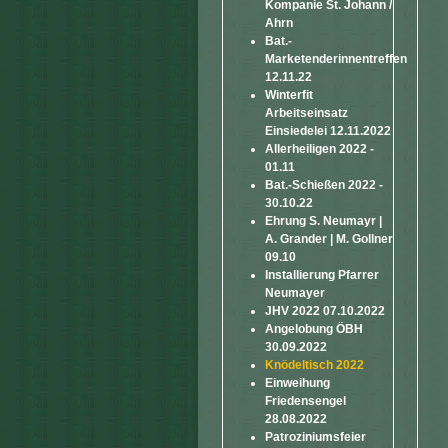
Kompanie St. Johann /
Ahrn
Bat.-
Marketenderinnentreffen
12.11.22
Winterfit
Arbeitseinsatz
Einsiedelei 12.11.2022
Allerheiligen 2022 -
01.11
Bat.-Schießen 2022 -
30.10.22
Ehrung S. Neumayr |
A. Grander | M. Gollner
09.10
Installierung Pfarrer
Neumayer
JHV 2022 07.10.2022
Angelobung ÖBH
30.09.2022
Knödeltisch 2022
Einweihung
Friedensengel
28.08.2022
Patroziniumsfeier