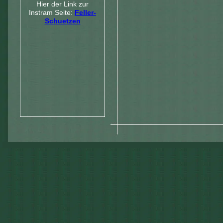
Hier der Link zur
Instram Seite:
Feller-
Schuetzen