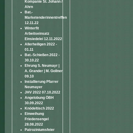
Kompanie St. Johann /
Ahrn
Bat.-
Marketenderinnentreffen
12.11.22
Winterfit
Arbeitseinsatz
Einsiedelei 12.11.2022
Allerheiligen 2022 -
01.11
Bat.-Schießen 2022 -
30.10.22
Ehrung S. Neumayr |
A. Grander | M. Gollner
09.10
Installierung Pfarrer
Neumayer
JHV 2022 07.10.2022
Angelobung ÖBH
30.09.2022
Knödeltisch 2022
Einweihung
Friedensengel
28.08.2022
Patroziniumsfeier