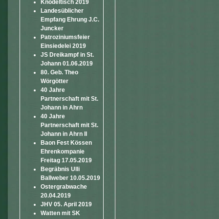
Knödeltisch 2019
Landesüblicher
Empfang Ehrung J.C.
Juncker
Patroziniumsfeier
Einsiedelei 2019
JS Dreikampf in St.
Johann 01.06.2019
80. Geb. Theo
Wörgötter
40 Jahre
Partnerschaft mit St.
Johann in Ahrn
40 Jahre
Partnerschaft mit St.
Johann in Ahrn II
Baon Fest Kössen
Ehrenkompanie
Freitag 17.05.2019
Begräbnis Ulli
Ballweber 10.05.2019
Ostergrabwache
20.04.2019
JHV 05. April 2019
Watten mit SK