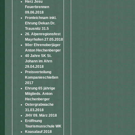
Herz Jesu
Feuerbrennen
09.06.2018
Fronleichnam inkl.
Ehrung Dekan Dr.
Trausnitz 31.5
26. Alpenregionsfest
Mayrhofen 27.05.2018
90er Ehrenoberjäger
Anton Hechenberger
40 Jahre SK St.
Johann im Ahrn
29.04.2018
Preisverteilung
Kompanieschießen
2017
Ehrung 65 jährige
Mitglieds. Anton
Hechenberger
Ostergrabwache
31.03.2018
JHV 09. März 2018
Eröffnung
Tourismusschule WK
Koasalauf 2018