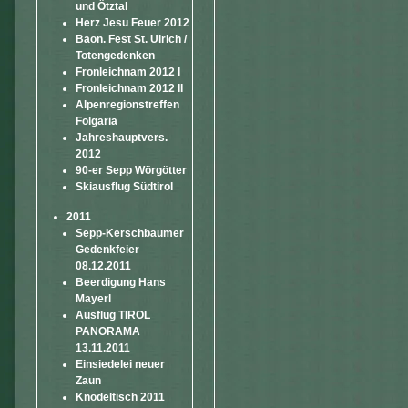
und Ötztal
Herz Jesu Feuer 2012
Baon. Fest St. Ulrich /
Totengedenken
Fronleichnam 2012 I
Fronleichnam 2012 II
Alpenregionstreffen
Folgaria
Jahreshauptvers.
2012
90-er Sepp Wörgötter
Skiausflug Südtirol
2011
Sepp-Kerschbaumer
Gedenkfeier
08.12.2011
Beerdigung Hans
Mayerl
Ausflug TIROL
PANORAMA
13.11.2011
Einsiedelei neuer
Zaun
Knödeltisch 2011