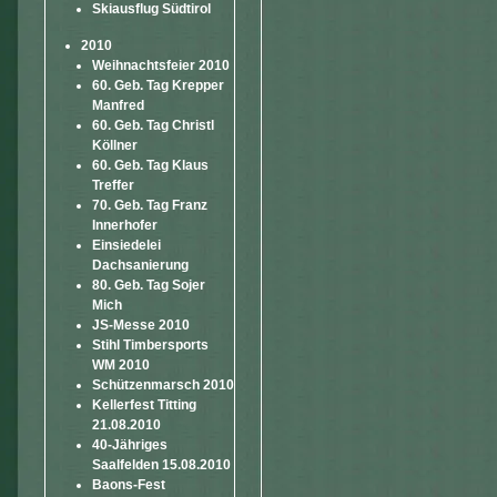
Skiausflug Südtirol
2010
Weihnachtsfeier 2010
60. Geb. Tag Krepper
Manfred
60. Geb. Tag Christl
Köllner
60. Geb. Tag Klaus
Treffer
70. Geb. Tag Franz
Innerhofer
Einsiedelei
Dachsanierung
80. Geb. Tag Sojer
Mich
JS-Messe 2010
Stihl Timbersports
WM 2010
Schützenmarsch 2010
Kellerfest Titting
21.08.2010
40-Jähriges
Saalfelden 15.08.2010
Baons-Fest