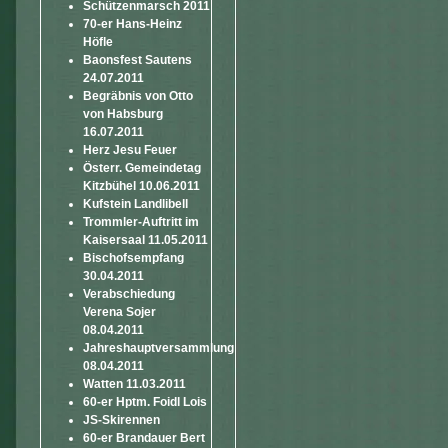
Schützenmarsch 2011
70-er Hans-Heinz
Höfle
Baonsfest Sautens
24.07.2011
Begräbnis von Otto
von Habsburg
16.07.2011
Herz Jesu Feuer
Österr. Gemeindetag
Kitzbühel 10.06.2011
Kufstein Landlibell
Trommler-Auftritt im
Kaisersaal 11.05.2011
Bischofsempfang
30.04.2011
Verabschiedung
Verena Sojer
08.04.2011
Jahreshauptversammlung
08.04.2011
Watten 11.03.2011
60-er Hptm. Foidl Lois
JS-Skirennen
60-er Brandauer Bert