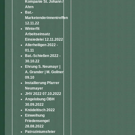
Kompanie St. Johann /
Ahrn
Bat.-
Marketenderinnentreffen
12.11.22
Winterfit
Arbeitseinsatz
Einsiedelei 12.11.2022
Allerheiligen 2022 -
01.11
Bat.-Schießen 2022 -
30.10.22
Ehrung S. Neumayr |
A. Grander | M. Gollner
09.10
Installierung Pfarrer
Neumayer
JHV 2022 07.10.2022
Angelobung ÖBH
30.09.2022
Knödeltisch 2022
Einweihung
Friedensengel
28.08.2022
Patroziniumsfeier