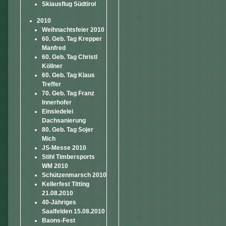
Skiausflug Südtirol
2010
Weihnachtsfeier 2010
60. Geb. Tag Krepper
Manfred
60. Geb. Tag Christl
Köllner
60. Geb. Tag Klaus
Treffer
70. Geb. Tag Franz
Innerhofer
Einsiedelei
Dachsanierung
80. Geb. Tag Sojer
Mich
JS-Messe 2010
Stihl Timbersports
WM 2010
Schützenmarsch 2010
Kellerfest Titting
21.08.2010
40-Jähriges
Saalfelden 15.08.2010
Baons-Fest