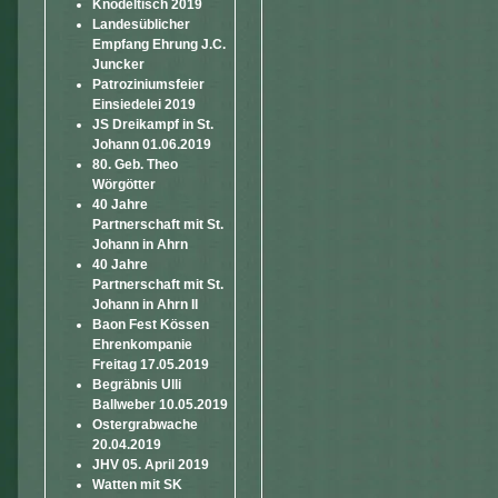
Knödeltisch 2019
Landesüblicher
Empfang Ehrung J.C.
Juncker
Patroziniumsfeier
Einsiedelei 2019
JS Dreikampf in St.
Johann 01.06.2019
80. Geb. Theo
Wörgötter
40 Jahre
Partnerschaft mit St.
Johann in Ahrn
40 Jahre
Partnerschaft mit St.
Johann in Ahrn II
Baon Fest Kössen
Ehrenkompanie
Freitag 17.05.2019
Begräbnis Ulli
Ballweber 10.05.2019
Ostergrabwache
20.04.2019
JHV 05. April 2019
Watten mit SK