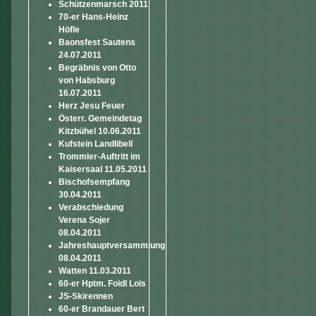
Schützenmarsch 2011
70-er Hans-Heinz
Höfle
Baonsfest Sautens
24.07.2011
Begräbnis von Otto
von Habsburg
16.07.2011
Herz Jesu Feuer
Österr. Gemeindetag
Kitzbühel 10.06.2011
Kufstein Landlibell
Trommler-Auftritt im
Kaisersaal 11.05.2011
Bischofsempfang
30.04.2011
Verabschiedung
Verena Sojer
08.04.2011
Jahreshauptversammlung
08.04.2011
Watten 11.03.2011
60-er Hptm. Foidl Lois
JS-Skirennen
60-er Brandauer Bert