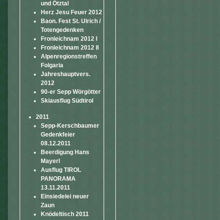
und Ötztal
Herz Jesu Feuer 2012
Baon. Fest St. Ulrich /
Totengedenken
Fronleichnam 2012 I
Fronleichnam 2012 II
Alpenregionstreffen
Folgaria
Jahreshauptvers.
2012
90-er Sepp Wörgötter
Skiausflug Südtirol
2011
Sepp-Kerschbaumer
Gedenkfeier
08.12.2011
Beerdigung Hans
Mayerl
Ausflug TIROL
PANORAMA
13.11.2011
Einsiedelei neuer
Zaun
Knödeltisch 2011