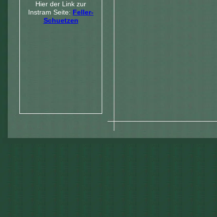
Hier der Link zur
Instram Seite:
Feller-
Schuetzen