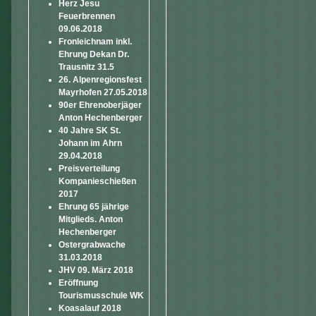
Herz Jesu
Feuerbrennen
09.06.2018
Fronleichnam inkl.
Ehrung Dekan Dr.
Trausnitz 31.5
26. Alpenregionsfest
Mayrhofen 27.05.2018
90er Ehrenoberjäger
Anton Hechenberger
40 Jahre SK St.
Johann im Ahrn
29.04.2018
Preisverteilung
Kompanieschießen
2017
Ehrung 65 jährige
Mitglieds. Anton
Hechenberger
Ostergrabwache
31.03.2018
JHV 09. März 2018
Eröffnung
Tourismusschule WK
Koasalauf 2018