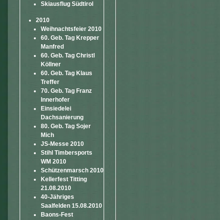
Skiausflug Südtirol
2010
Weihnachtsfeier 2010
60. Geb. Tag Krepper
Manfred
60. Geb. Tag Christl
Köllner
60. Geb. Tag Klaus
Treffer
70. Geb. Tag Franz
Innerhofer
Einsiedelei
Dachsanierung
80. Geb. Tag Sojer
Mich
JS-Messe 2010
Stihl Timbersports
WM 2010
Schützenmarsch 2010
Kellerfest Titting
21.08.2010
40-Jähriges
Saalfelden 15.08.2010
Baons-Fest