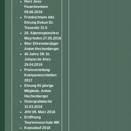
Herz Jesu
Feuerbrennen
09.06.2018
Fronleichnam inkl.
Ehrung Dekan Dr.
Trausnitz 31.5
26. Alpenregionsfest
Mayrhofen 27.05.2018
90er Ehrenoberjäger
Anton Hechenberger
40 Jahre SK St.
Johann im Ahrn
29.04.2018
Preisverteilung
Kompanieschießen
2017
Ehrung 65 jährige
Mitglieds. Anton
Hechenberger
Ostergrabwache
31.03.2018
JHV 09. März 2018
Eröffnung
Tourismusschule WK
Koasalauf 2018