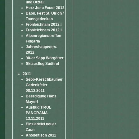
und Ötztal
Herz Jesu Feuer 2012
Baon. Fest St. Ulrich /
Totengedenken
Fronleichnam 2012 I
Fronleichnam 2012 II
Alpenregionstreffen
Folgaria
Jahreshauptvers.
2012
90-er Sepp Wörgötter
Skiausflug Südtirol
2011
Sepp-Kerschbaumer
Gedenkfeier
08.12.2011
Beerdigung Hans
Mayerl
Ausflug TIROL
PANORAMA
13.11.2011
Einsiedelei neuer
Zaun
Knödeltisch 2011