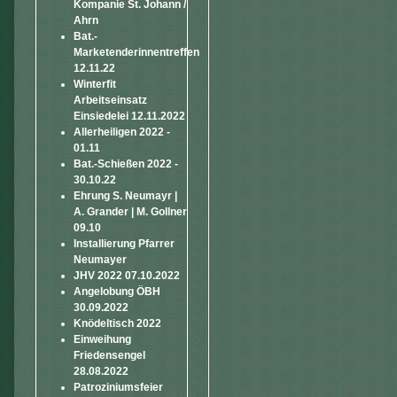
Kompanie St. Johann /
Ahrn
Bat.-
Marketenderinnentreffen
12.11.22
Winterfit
Arbeitseinsatz
Einsiedelei 12.11.2022
Allerheiligen 2022 -
01.11
Bat.-Schießen 2022 -
30.10.22
Ehrung S. Neumayr |
A. Grander | M. Gollner
09.10
Installierung Pfarrer
Neumayer
JHV 2022 07.10.2022
Angelobung ÖBH
30.09.2022
Knödeltisch 2022
Einweihung
Friedensengel
28.08.2022
Patroziniumsfeier