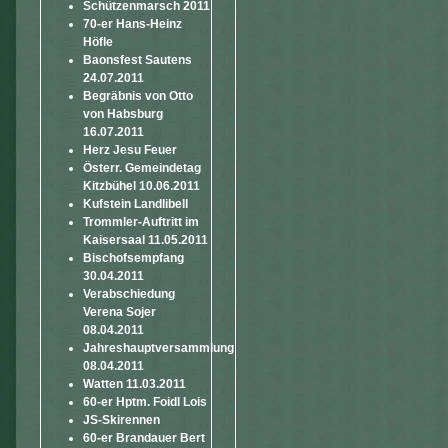
Schützenmarsch 2011
70-er Hans-Heinz
Höfle
Baonsfest Sautens
24.07.2011
Begräbnis von Otto
von Habsburg
16.07.2011
Herz Jesu Feuer
Österr. Gemeindetag
Kitzbühel 10.06.2011
Kufstein Landlibell
Trommler-Auftritt im
Kaisersaal 11.05.2011
Bischofsempfang
30.04.2011
Verabschiedung
Verena Sojer
08.04.2011
Jahreshauptversammlung
08.04.2011
Watten 11.03.2011
60-er Hptm. Foidl Lois
JS-Skirennen
60-er Brandauer Bert