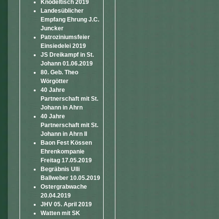
Knödeltisch 2019
Landesüblicher
Empfang Ehrung J.C.
Juncker
Patroziniumsfeier
Einsiedelei 2019
JS Dreikampf in St.
Johann 01.06.2019
80. Geb. Theo
Wörgötter
40 Jahre
Partnerschaft mit St.
Johann in Ahrn
40 Jahre
Partnerschaft mit St.
Johann in Ahrn II
Baon Fest Kössen
Ehrenkompanie
Freitag 17.05.2019
Begräbnis Ulli
Ballweber 10.05.2019
Ostergrabwache
20.04.2019
JHV 05. April 2019
Watten mit SK