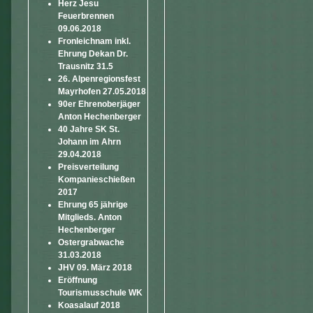
Herz Jesu
Feuerbrennen
09.06.2018
Fronleichnam inkl.
Ehrung Dekan Dr.
Trausnitz 31.5
26. Alpenregionsfest
Mayrhofen 27.05.2018
90er Ehrenoberjäger
Anton Hechenberger
40 Jahre SK St.
Johann im Ahrn
29.04.2018
Preisverteilung
Kompanieschießen
2017
Ehrung 65 jährige
Mitglieds. Anton
Hechenberger
Ostergrabwache
31.03.2018
JHV 09. März 2018
Eröffnung
Tourismusschule WK
Koasalauf 2018