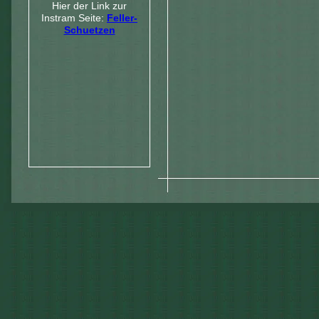
Hier der Link zur
Instram Seite:
Feller-
Schuetzen