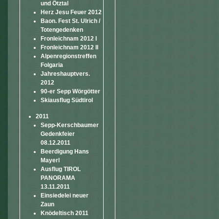
und Ötztal
Herz Jesu Feuer 2012
Baon. Fest St. Ulrich /
Totengedenken
Fronleichnam 2012 I
Fronleichnam 2012 II
Alpenregionstreffen
Folgaria
Jahreshauptvers.
2012
90-er Sepp Wörgötter
Skiausflug Südtirol
2011
Sepp-Kerschbaumer
Gedenkfeier
08.12.2011
Beerdigung Hans
Mayerl
Ausflug TIROL
PANORAMA
13.11.2011
Einsiedelei neuer
Zaun
Knödeltisch 2011