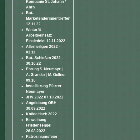
Kompanie St. Johann /
Ahrn
Bat.-
Marketenderinnentreffen
12.11.22
Winterfit
Arbeitseinsatz
Einsiedelei 12.11.2022
Allerheiligen 2022 -
01.11
Bat.-Schießen 2022 -
30.10.22
Ehrung S. Neumayr |
A. Grander | M. Gollner
09.10
Installierung Pfarrer
Neumayer
JHV 2022 07.10.2022
Angelobung ÖBH
30.09.2022
Knödeltisch 2022
Einweihung
Friedensengel
28.08.2022
Patroziniumsfeier