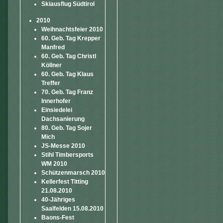
Skiausflug Südtirol
2010
Weihnachtsfeier 2010
60. Geb. Tag Krepper
Manfred
60. Geb. Tag Christl
Köllner
60. Geb. Tag Klaus
Treffer
70. Geb. Tag Franz
Innerhofer
Einsiedelei
Dachsanierung
80. Geb. Tag Sojer
Mich
JS-Messe 2010
Stihl Timbersports
WM 2010
Schützenmarsch 2010
Kellerfest Titting
21.08.2010
40-Jähriges
Saalfelden 15.08.2010
Baons-Fest