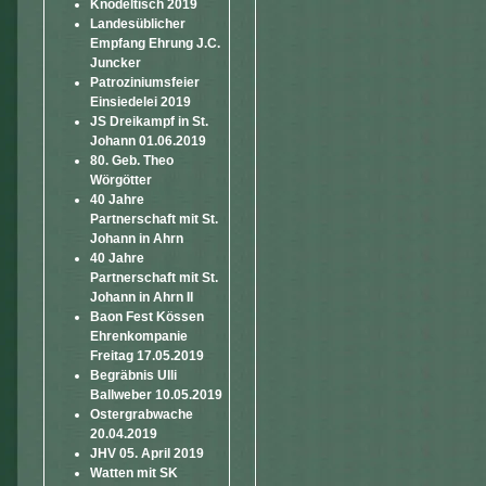
Knödeltisch 2019
Landesüblicher
Empfang Ehrung J.C.
Juncker
Patroziniumsfeier
Einsiedelei 2019
JS Dreikampf in St.
Johann 01.06.2019
80. Geb. Theo
Wörgötter
40 Jahre
Partnerschaft mit St.
Johann in Ahrn
40 Jahre
Partnerschaft mit St.
Johann in Ahrn II
Baon Fest Kössen
Ehrenkompanie
Freitag 17.05.2019
Begräbnis Ulli
Ballweber 10.05.2019
Ostergrabwache
20.04.2019
JHV 05. April 2019
Watten mit SK