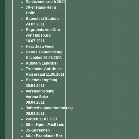
Schützenmarsch 2011
70-er Hans-Heinz
Höfle
Baonsfest Sautens
24.07.2011
Begräbnis von Otto
von Habsburg
16.07.2011
Herz Jesu Feuer
Österr. Gemeindetag
Kitzbühel 10.06.2011
Kufstein Landlibell
Trommler-Auftritt im
Kaisersaal 11.05.2011
Bischofsempfang
30.04.2011
Verabschiedung
Verena Sojer
08.04.2011
Jahreshauptversammlung
08.04.2011
Watten 11.03.2011
60-er Hptm. Foidl Lois
JS-Skirennen
60-er Brandauer Bert