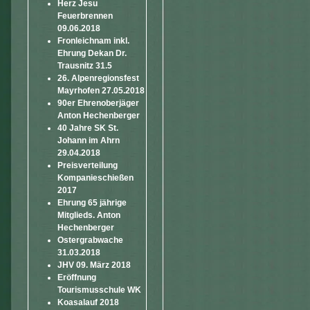
Herz Jesu
Feuerbrennen
09.06.2018
Fronleichnam inkl.
Ehrung Dekan Dr.
Trausnitz 31.5
26. Alpenregionsfest
Mayrhofen 27.05.2018
90er Ehrenoberjäger
Anton Hechenberger
40 Jahre SK St.
Johann im Ahrn
29.04.2018
Preisverteilung
Kompanieschießen
2017
Ehrung 65 jährige
Mitglieds. Anton
Hechenberger
Ostergrabwache
31.03.2018
JHV 09. März 2018
Eröffnung
Tourismusschule WK
Koasalauf 2018