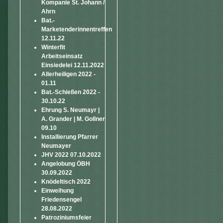
Kompanie St. Johann /
Ahrn
Bat.-
Marketenderinnentreffen
12.11.22
Winterfit
Arbeitseinsatz
Einsiedelei 12.11.2022
Allerheiligen 2022 -
01.11
Bat.-Schießen 2022 -
30.10.22
Ehrung S. Neumayr |
A. Grander | M. Gollner
09.10
Installierung Pfarrer
Neumayer
JHV 2022 07.10.2022
Angelobung ÖBH
30.09.2022
Knödeltisch 2022
Einweihung
Friedensengel
28.08.2022
Patroziniumsfeier