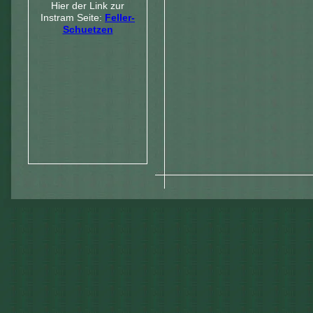
Hier der Link zur
Instram Seite:
Feller-
Schuetzen