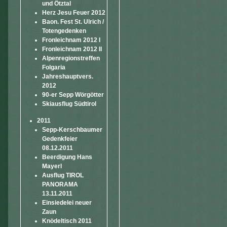
und Ötztal
Herz Jesu Feuer 2012
Baon. Fest St. Ulrich /
Totengedenken
Fronleichnam 2012 I
Fronleichnam 2012 II
Alpenregionstreffen
Folgaria
Jahreshauptvers.
2012
90-er Sepp Wörgötter
Skiausflug Südtirol
2011
Sepp-Kerschbaumer
Gedenkfeier
08.12.2011
Beerdigung Hans
Mayerl
Ausflug TIROL
PANORAMA
13.11.2011
Einsiedelei neuer
Zaun
Knödeltisch 2011