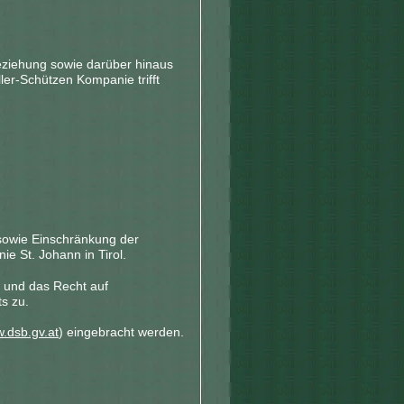
ziehung sowie darüber hinaus
ler-Schützen Kompanie trifft
 sowie Einschränkung der
e St. Johann in Tirol.
 und das Recht auf
s zu.
.dsb.gv.at
) eingebracht werden.