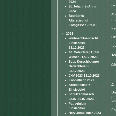
2024
Im
St. Johann in Ahrn
2024
Ei
Begräbnis
mü
Alterzbischof
Kothgasser - 09.03
Fe
2023
Ob
Weihnachtsandacht
Einsiedelei -
Sp
23.12.2023
40. Geburtstag Hptm.
Te
Wieser - 12.12.2023
Sepp Kerschbaumer
oli
Gedenkfeier -
08.12.2023
JHV 2023 13.10.2023
Knödeltisch 2023
Arbeitseinsatz
Einsiedelei
Di
Schützenmarsch
pe
28.07-30.07.2023
An
Patrozinium
Einsiedelei
Fo
Herz Jesu Feuer 2023