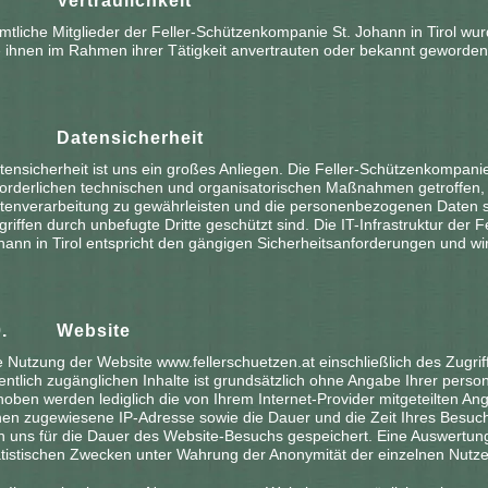
8.
Vertraulichkeit
mtliche Mitglieder der Feller-Schützenkompanie St. Johann in Tirol wu
e ihnen im Rahmen ihrer Tätigkeit anvertrauten oder bekannt geworden
9.
Datensicherheit
tensicherheit ist uns ein großes Anliegen. Die Feller-Schützenkompanie 
forderlichen technischen und organisatorischen Maßnahmen getroffen, 
tenverarbeitung zu gewährleisten und die personenbezogenen Daten so
griffen durch unbefugte Dritte geschützt sind. Die IT-Infrastruktur der
hann in Tirol entspricht den gängigen Sicherheitsanforderungen und wi
10.
Website
e Nutzung der Website www.fellerschuetzen.at einschließlich des Zugriff
fentlich zugänglichen Inhalte ist grundsätzlich ohne Angabe Ihrer per
hoben werden lediglich die von Ihrem Internet-Provider mitgeteilten A
nen zugewiesene IP-Adresse sowie die Dauer und die Zeit Ihres Besuc
n uns für die Dauer des Website-Besuchs gespeichert. Eine Auswertung 
atistischen Zwecken unter Wahrung der Anonymität der einzelnen Nutze