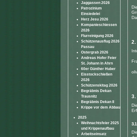
Jaggassen 2026
Di
Patrozinium
Gr
Einsiedelei
Da
Herz Jesu 2026
Kompanieschiessen
2026
Flurreinigung 2026
Schützenausflug 2026
2
Passau
In
Ostergrab 2026
Andreas Hofer Feier
Fr
St. Johann in Ahrn
60er Günther Huber
oli
Eisstockschießen
2026
Schützenskitag 2026
Begräbnis Dekan
Trausnitz
Begräbnis Dekan II
Di
Krippe vor dem Abbau
Er
2025
Weihnachtsfeier 2025
3.
und Krippenaufbau
Di
Arbeitseinsatz