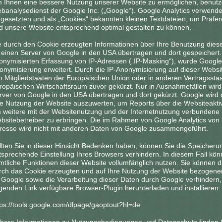
 Ihnen eine bessere Nutzung unserer Website zu ermöglichen, benutze
banalysedienst der Google Inc. („Google“). Google Analytics verwende
ngesetzten und als „Cookies“ bekannten kleinen Textdateien, um Präfer
d unsere Website entsprechend optimal gestalten zu können.
e durch den Cookie erzeugten Informationen über Ihre Benutzung dies
 einen Server von Google in den USA übertragen und dort gespeichert.
onymisierten Erfassung von IP-Adressen („IP-Masking“), wurde Google
onymisierung erweitert. Durch die IP-Anonymisierung auf dieser Websit
n Mitgliedstaaten der Europäischen Union oder in anderen Vertragss
ropäischen Wirtschaftsraum zuvor gekürzt. Nur in Ausnahmefällen wird 
rver von Google in den USA übertragen und dort gekürzt. Google wird
re Nutzung der Website auszuwerten, um Reports über die Websiteakt
 weitere mit der Websitenutzung und der Internetnutzung verbundene
bsitebetreiber zu erbringen. Die im Rahmen von Google Analytics von 
resse wird nicht mit anderen Daten von Google zusammengeführt.
llten Sie in dieser Hinsicht Bedenken haben, können Sie die Speicheru
tsprechende Einstellung Ihres Browsers verhindern. In diesem Fall kön
mtliche Funktionen dieser Website vollumfänglich nutzen. Sie können d
rch das Cookie erzeugten und auf Ihre Nutzung der Website bezogenen 
 Google sowie die Verarbeitung dieser Daten durch Google verhindern
lgenden Link verfügbare Browser-Plugin herunterladen und installieren:
tps://tools.google.com/dlpage/gaoptout?hl=de
here Informationen zu Nutzungsbedingungen und Datenschutz finden S