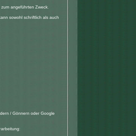
ich zum angeführten Zweck.
kann sowohl schriftlich als auch
edern / Gönnern oder Google
arbeitung: