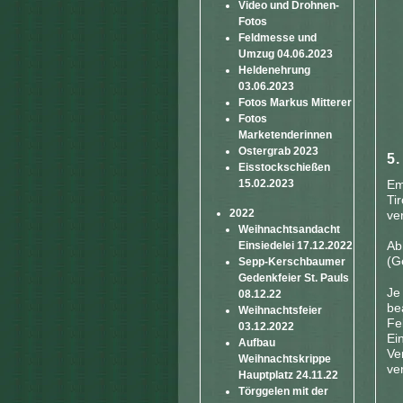
Video und Drohnen-
Fotos
Feldmesse und
Umzug 04.06.2023
Heldenehrung
03.06.2023
Fotos Markus Mitterer
Fotos
Marketenderinnen
Ostergrab 2023
Eisstockschießen
Em
15.02.2023
Ti
2022
ve
Weihnachtsandacht
Ab
Einsiedelei 17.12.2022
(G
Sepp-Kerschbaumer
Gedenkfeier St. Pauls
Je
08.12.22
be
Weihnachtsfeier
Fe
03.12.2022
Ei
Aufbau
Ve
Weihnachtskrippe
ve
Hauptplatz 24.11.22
Törggelen mit der