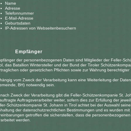
Name
Adresse
Telefonnummer
E-Mail-Adresse
Geburtsdaten
IP-Adressen von Webseitenbesuchern
5.
Empfänger
pfänger der personenbezogenen Daten sind Mitglieder der Feller-Sch
rol, das Batallion Wintersteller und der Bund der Tiroler Schützenkompan
rtraglichen oder gesetzlichen Pflichten sowie zur Wahrung berechtigter
hängig vom Zweck der Verarbeitung kann eine Weiterleitung der Daten a
emeinde, BH) notwendig sein.
 nach Zweck der Verarbeitung gibt die Feller-Schützenkompanie St. Joh
auftragte Auftragsverarbeiter weiter, sofern dies zur Erfüllung der jewe
ller-Schützenkompanie St. Johann in Tirol achtet bei der Auswahl seiner
nhaltung der datenschutzrechtlichen Bestimmungen und es wurden mit 
reinbarungen getroffen die sicherstellen, dass die personenbezogenen D
rarbeitet werden.