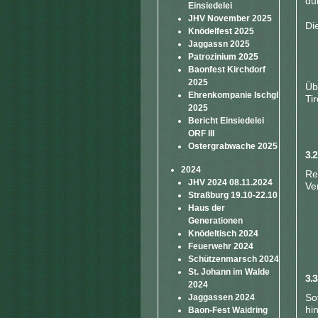
du
Einsiedelei
JHV November 2025
Di
Knödelfest 2025
Jaggassn 2025
Patrozinium 2025
Baonfest Kirchdorf
2025
Üb
Ehrenkompanie Ischgl
Ti
2025
Bericht Einsiedelei
ORF III
Ostergrabwache 2025
3.
2024
Re
JHV 2024 08.11.2024
Ve
Straßburg 19.10-22.10
Haus der
Generationen
Knödeltisch 2024
Feuerwehr 2024
Schützenmarsch 2024
St. Johann im Walde
3.
2024
So
Jaggassen 2024
hi
Baon-Fest Waidring