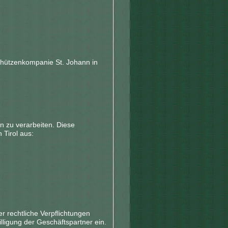
chützenkompanie St. Johann in
n zu verarbeiten. Diese
 Tirol aus:
 rechtliche Verpflichtungen
illigung der Geschäftspartner ein.