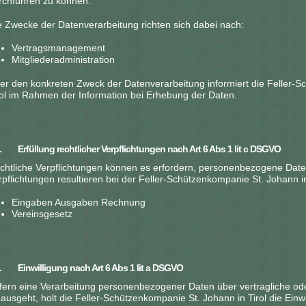
rchführen zu können.
e Zwecke der Datenverarbeitung richten sich dabei nach:
Vertragsmanagement
Mitgliederadministration
er den konkreten Zweck der Datenverarbeitung informiert die Feller-S
rol im Rahmen der Information bei Erhebung der Daten.
2. Erfüllung rechtlicher Verpflichtungen nach Art 6 Abs 1 lit c DSGVO
chtliche Verpflichtungen können es erfordern, personenbezogene Date
rpflichtungen resultieren bei der Feller-Schützenkompanie St. Johann in
Eingaben Ausgaben Rechnung
Vereinsgesetz
3. Einwilligung nach Art 6 Abs 1 lit a DSGVO
fern eine Verarbeitung personenbezogener Daten über vertragliche oder
nausgeht, holt die Feller-Schützenkompanie St. Johann in Tirol die Einw