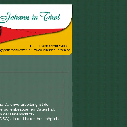
Hauptmann Oliver Wieser
o@fellerschuetzen.at
-
www.fellerschuetzen.at
.
ie Datenverarbeitung ist der
personenbezogenen Daten hält
en der Datenschutz-
SG) ein und ist um bestmögliche