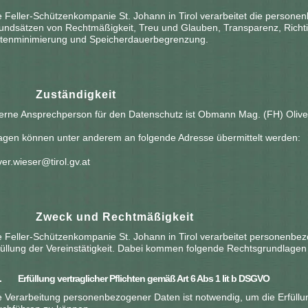
e Feller-Schützenkompanie St. Johann in Tirol verarbeitet die perso
undsätzen von Rechtmäßigkeit, Treu und Glauben, Transparenz, Richti
tenminimierung und Speicherdauerbegrenzung.
. Zuständigkeit
terne Ansprechperson für den Datenschutz ist Obmann Mag. (FH) Olive
agen können unter anderem an folgende Adresse übermittelt werden:
ver.wieser@tirol.gv.at
3.
Zweck und Rechtmäßigkeit
e Feller-Schützenkompanie St. Johann in Tirol verarbeitet personenbe
füllung der Vereinstätigkeit. Dabei kommen folgende Rechtsgrundlagen 
1. Erfüllung vertraglicher Pflichten gemäß Art 6 Abs 1 lit b DSGVO
e Verarbeitung personenbezogener Daten ist notwendig, um die Erfüllun