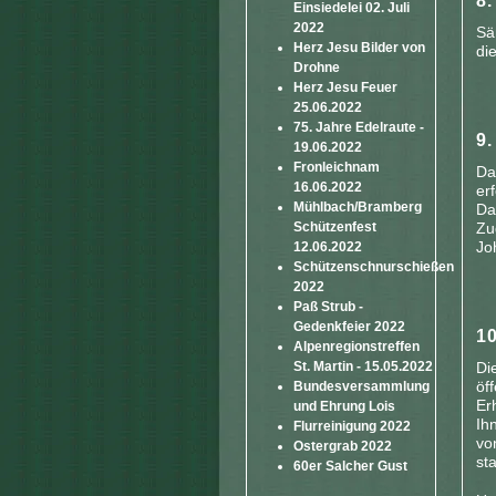
Einsiedelei 02. Juli
2022
Sä
Herz Jesu Bilder von
di
Drohne
Herz Jesu Feuer
25.06.2022
75. Jahre Edelraute -
19.06.2022
Fronleichnam
Da
16.06.2022
er
Mühlbach/Bramberg
Da
Schützenfest
Zu
Jo
12.06.2022
Schützenschnurschießen
2022
Paß Strub -
Gedenkfeier 2022
Alpenregionstreffen
St. Martin - 15.05.2022
Di
öf
Bundesversammlung
Er
und Ehrung Lois
Ih
Flurreinigung 2022
vo
Ostergrab 2022
st
60er Salcher Gust