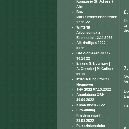
Kompanie St. Johann /
Ahrn
Bat.-
Marketenderinnentreffen
Di
12.11.22
en
Winterfit
di
Arbeitseinsatz
Einsiedelei 12.11.2022
Allerheiligen 2022 -
01.11
Bat.-Schießen 2022 -
30.10.22
Ehrung S. Neumayr |
A. Grander | M. Gollner
09.10
Ge
Installierung Pfarrer
Ve
Neumayer
JHV 2022 07.10.2022
De
Angelobung ÖBH
Da
30.09.2022
Knödeltisch 2022
Be
Einweihung
Friedensengel
28.08.2022
Patroziniumsfeier