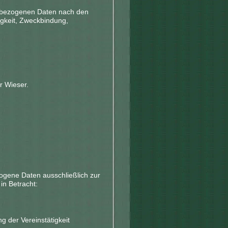
nenbezogenen Daten nach den
gkeit, Zweckbindung,
r Wieser.
zogene Daten ausschließlich zur
in Betracht:
g der Vereinstätigkeit