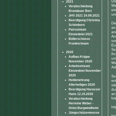
Um
2021
We
Verabschiedung
ei
Brandauer Bert
un
JHV 2021 24.09.2021
Beerdigung Christina
Di
Schönborn
an
Patrozinium
an
Einsiedelei 2021
An
Böllerschüsse
vo
Fronleichnam
Eu
Se
2020
Ih
Aufbau Krippe
um
November 2020
We
Arbeitseinsatz
Ad
Einsiedelei November
2020
So
Heldenehrung
en
sä
Allerheiligen 2020
du
Beerdigung Harasser
an
Hans 12.10.2020
fo
Verabschiedung
Hermine Weber -
ht
Orion Burgwindheim
Jüngschützenmesse
Nä