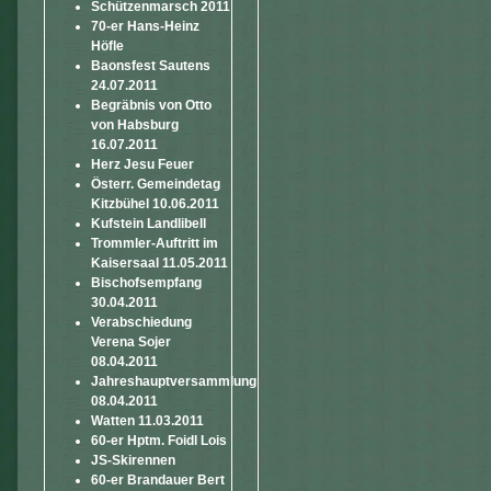
Schützenmarsch 2011
70-er Hans-Heinz
Höfle
Baonsfest Sautens
24.07.2011
Begräbnis von Otto
von Habsburg
16.07.2011
Herz Jesu Feuer
Österr. Gemeindetag
Kitzbühel 10.06.2011
Kufstein Landlibell
Trommler-Auftritt im
Kaisersaal 11.05.2011
Bischofsempfang
30.04.2011
Verabschiedung
Verena Sojer
08.04.2011
Jahreshauptversammlung
08.04.2011
Watten 11.03.2011
60-er Hptm. Foidl Lois
JS-Skirennen
60-er Brandauer Bert