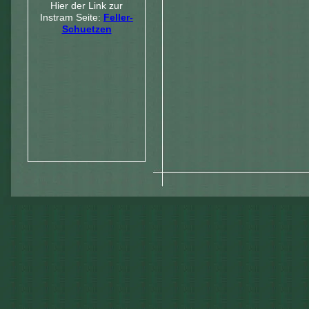
Hier der Link zur
Instram Seite:
Feller-
Schuetzen