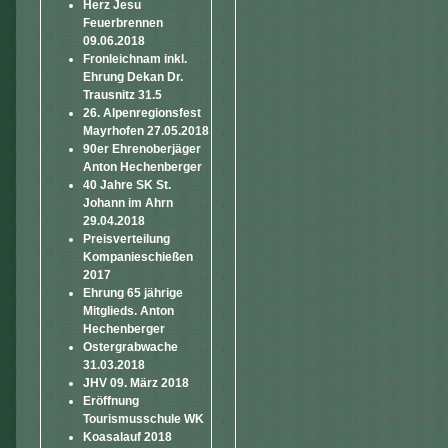
Herz Jesu
Feuerbrennen
09.06.2018
Fronleichnam inkl.
Ehrung Dekan Dr.
Trausnitz 31.5
26. Alpenregionsfest
Mayrhofen 27.05.2018
90er Ehrenoberjäger
Anton Hechenberger
40 Jahre SK St.
Johann im Ahrn
29.04.2018
Preisverteilung
Kompanieschießen
2017
Ehrung 65 jährige
Mitglieds. Anton
Hechenberger
Ostergrabwache
31.03.2018
JHV 09. März 2018
Eröffnung
Tourismusschule WK
Koasalauf 2018