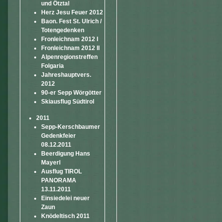
und Ötztal
Herz Jesu Feuer 2012
Baon. Fest St. Ulrich /
Totengedenken
Fronleichnam 2012 I
Fronleichnam 2012 II
Alpenregionstreffen
Folgaria
Jahreshauptvers.
2012
90-er Sepp Wörgötter
Skiausflug Südtirol
2011
Sepp-Kerschbaumer
Gedenkfeier
08.12.2011
Beerdigung Hans
Mayerl
Ausflug TIROL
PANORAMA
13.11.2011
Einsiedelei neuer
Zaun
Knödeltisch 2011