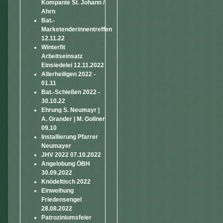
Kompanie St. Johann /
Ahrn
Bat.-
Marketenderinnentreffen
12.11.22
Winterfit
Arbeitseinsatz
Einsiedelei 12.11.2022
Allerheiligen 2022 -
01.11
Bat.-Schießen 2022 -
30.10.22
Ehrung S. Neumayr |
A. Grander | M. Gollner
09.10
Installierung Pfarrer
Neumayer
JHV 2022 07.10.2022
Angelobung ÖBH
30.09.2022
Knödeltisch 2022
Einweihung
Friedensengel
28.08.2022
Patroziniumsfeier