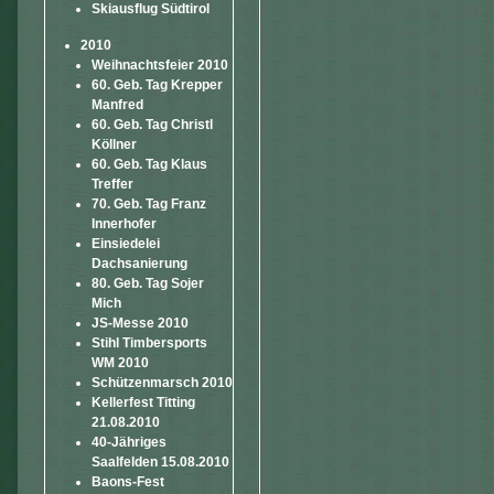
Skiausflug Südtirol
2010
Weihnachtsfeier 2010
60. Geb. Tag Krepper
Manfred
60. Geb. Tag Christl
Köllner
60. Geb. Tag Klaus
Treffer
70. Geb. Tag Franz
Innerhofer
Einsiedelei
Dachsanierung
80. Geb. Tag Sojer
Mich
JS-Messe 2010
Stihl Timbersports
WM 2010
Schützenmarsch 2010
Kellerfest Titting
21.08.2010
40-Jähriges
Saalfelden 15.08.2010
Baons-Fest