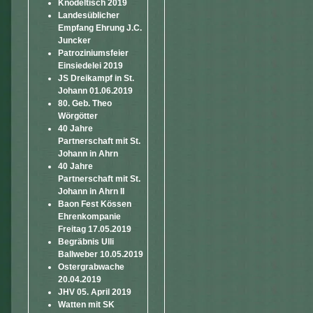
Knödeltisch 2019
Landesüblicher
Empfang Ehrung J.C.
Juncker
Patroziniumsfeier
Einsiedelei 2019
JS Dreikampf in St.
Johann 01.06.2019
80. Geb. Theo
Wörgötter
40 Jahre
Partnerschaft mit St.
Johann in Ahrn
40 Jahre
Partnerschaft mit St.
Johann in Ahrn II
Baon Fest Kössen
Ehrenkompanie
Freitag 17.05.2019
Begräbnis Ulli
Ballweber 10.05.2019
Ostergrabwache
20.04.2019
JHV 05. April 2019
Watten mit SK