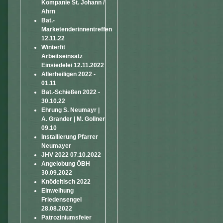
Kompanie St. Johann /
Ahrn
Bat.-
Marketenderinnentreffen
12.11.22
Winterfit
Arbeitseinsatz
Einsiedelei 12.11.2022
Allerheiligen 2022 -
01.11
Bat.-Schießen 2022 -
30.10.22
Ehrung S. Neumayr |
A. Grander | M. Gollner
09.10
Installierung Pfarrer
Neumayer
JHV 2022 07.10.2022
Angelobung ÖBH
30.09.2022
Knödeltisch 2022
Einweihung
Friedensengel
28.08.2022
Patroziniumsfeier