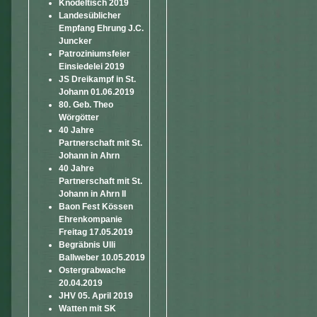
Knödeltisch 2019
Landesüblicher
Empfang Ehrung J.C.
Juncker
Patroziniumsfeier
Einsiedelei 2019
JS Dreikampf in St.
Johann 01.06.2019
80. Geb. Theo
Wörgötter
40 Jahre
Partnerschaft mit St.
Johann in Ahrn
40 Jahre
Partnerschaft mit St.
Johann in Ahrn II
Baon Fest Kössen
Ehrenkompanie
Freitag 17.05.2019
Begräbnis Ulli
Ballweber 10.05.2019
Ostergrabwache
20.04.2019
JHV 05. April 2019
Watten mit SK