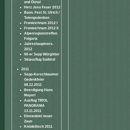
und Ötztal
Herz Jesu Feuer 2012
Baon. Fest St. Ulrich /
Totengedenken
Fronleichnam 2012 I
Fronleichnam 2012 II
Alpenregionstreffen
Folgaria
Jahreshauptvers.
2012
90-er Sepp Wörgötter
Skiausflug Südtirol
2011
Sepp-Kerschbaumer
Gedenkfeier
08.12.2011
Beerdigung Hans
Mayerl
Ausflug TIROL
PANORAMA
13.11.2011
Einsiedelei neuer
Zaun
Knödeltisch 2011