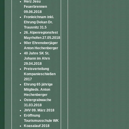
Herz Jesu
Feuerbrennen
09.06.2018
Fronleichnam inkl.
Ehrung Dekan Dr.
Trausnitz 31.5
26. Alpenregionsfest
Mayrhofen 27.05.2018
90er Ehrenoberjäger
Anton Hechenberger
40 Jahre SK St.
Johann im Ahrn
29.04.2018
Preisverteilung
Kompanieschießen
2017
Ehrung 65 jährige
Mitglieds. Anton
Hechenberger
Ostergrabwache
31.03.2018
JHV 09. März 2018
Eröffnung
Tourismusschule WK
Koasalauf 2018