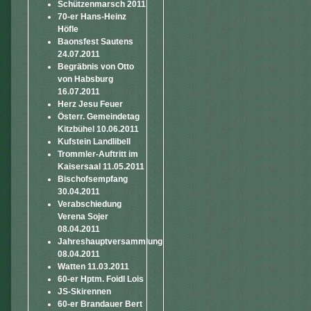
Schützenmarsch 2011
70-er Hans-Heinz
Höfle
Baonsfest Sautens
24.07.2011
Begräbnis von Otto
von Habsburg
16.07.2011
Herz Jesu Feuer
Österr. Gemeindetag
Kitzbühel 10.06.2011
Kufstein Landlibell
Trommler-Auftritt im
Kaisersaal 11.05.2011
Bischofsempfang
30.04.2011
Verabschiedung
Verena Sojer
08.04.2011
Jahreshauptversammlung
08.04.2011
Watten 11.03.2011
60-er Hptm. Foidl Lois
JS-Skirennen
60-er Brandauer Bert