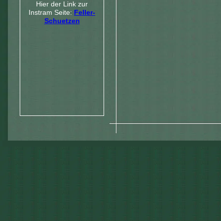
Hier der Link zur
Instram Seite:
Feller-
Schuetzen