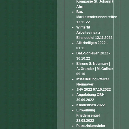
Kompanie St. Johann /
Ahrn
Bat.-
Marketenderinnentreffen
12.11.22
Winterfit
Arbeitseinsatz
Einsiedelei 12.11.2022
Allerheiligen 2022 -
01.11
Bat.-Schießen 2022 -
30.10.22
Ehrung S. Neumayr |
A. Grander | M. Gollner
09.10
Installierung Pfarrer
Neumayer
JHV 2022 07.10.2022
Angelobung ÖBH
30.09.2022
Knödeltisch 2022
Einweihung
Friedensengel
28.08.2022
Patroziniumsfeier