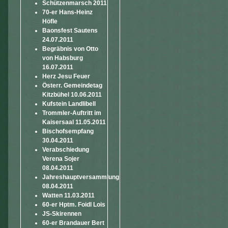
Schützenmarsch 2011
70-er Hans-Heinz
Höfle
Baonsfest Sautens
24.07.2011
Begräbnis von Otto
von Habsburg
16.07.2011
Herz Jesu Feuer
Österr. Gemeindetag
Kitzbühel 10.06.2011
Kufstein Landlibell
Trommler-Auftritt im
Kaisersaal 11.05.2011
Bischofsempfang
30.04.2011
Verabschiedung
Verena Sojer
08.04.2011
Jahreshauptversammlung
08.04.2011
Watten 11.03.2011
60-er Hptm. Foidl Lois
JS-Skirennen
60-er Brandauer Bert