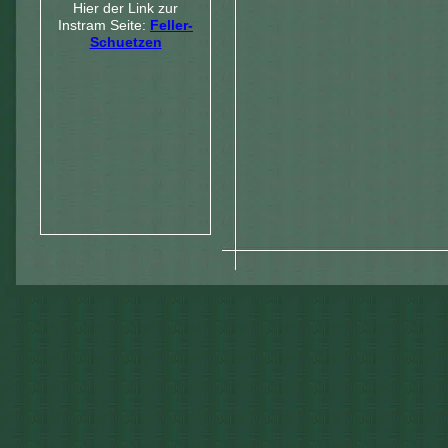
Hier der Link zur
Instram Seite:
Feller-
Schuetzen