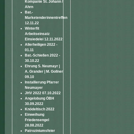
Kompanie St. Johann /
Ahrn
Bat.-
Marketenderinnentreffen
12.11.22
Winterfit
Arbeitseinsatz
Einsiedelei 12.11.2022
Allerheiligen 2022 -
01.11
Bat.-Schießen 2022 -
30.10.22
Ehrung S. Neumayr |
A. Grander | M. Gollner
09.10
Installierung Pfarrer
Neumayer
JHV 2022 07.10.2022
Angelobung ÖBH
30.09.2022
Knödeltisch 2022
Einweihung
Friedensengel
28.08.2022
Patroziniumsfeier