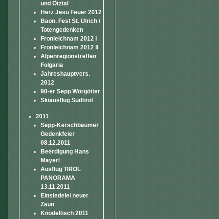
und Ötztal
Herz Jesu Feuer 2012
Baon. Fest St. Ulrich /
Totengedenken
Fronleichnam 2012 I
Fronleichnam 2012 II
Alpenregionstreffen
Folgaria
Jahreshauptvers.
2012
90-er Sepp Wörgötter
Skiausflug Südtirol
2011
Sepp-Kerschbaumer
Gedenkfeier
08.12.2011
Beerdigung Hans
Mayerl
Ausflug TIROL
PANORAMA
13.11.2011
Einsiedelei neuer
Zaun
Knödeltisch 2011