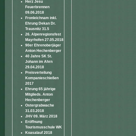
Herz Jesu
Feuerbrennen
09.06.2018
Fronleichnam inkl.
Ehrung Dekan Dr.
Trausnitz 31.5
26. Alpenregionsfest
Mayrhofen 27.05.2018
90er Ehrenoberjäger
Anton Hechenberger
40 Jahre SK St.
Johann im Ahrn
29.04.2018
Preisverteilung
Kompanieschießen
2017
Ehrung 65 jährige
Mitglieds. Anton
Hechenberger
Ostergrabwache
31.03.2018
JHV 09. März 2018
Eröffnung
Tourismusschule WK
Koasalauf 2018