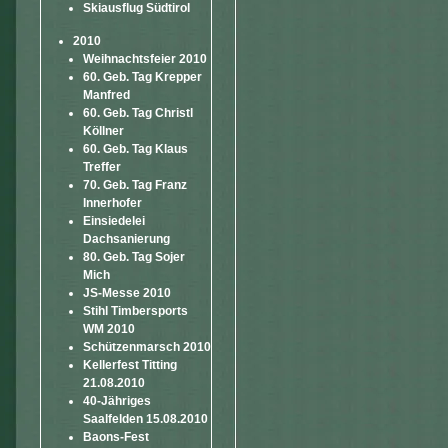
Skiausflug Südtirol
2010
Weihnachtsfeier 2010
60. Geb. Tag Krepper
Manfred
60. Geb. Tag Christl
Köllner
60. Geb. Tag Klaus
Treffer
70. Geb. Tag Franz
Innerhofer
Einsiedelei
Dachsanierung
80. Geb. Tag Sojer
Mich
JS-Messe 2010
Stihl Timbersports
WM 2010
Schützenmarsch 2010
Kellerfest Titting
21.08.2010
40-Jähriges
Saalfelden 15.08.2010
Baons-Fest