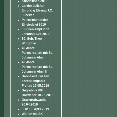
Knödeltisch 2019
Landesüblicher
Empfang Ehrung J.C.
Juncker
Patroziniumsfeier
Einsiedelei 2019
JS Dreikampf in St.
Johann 01.06.2019
80. Geb. Theo
Wörgötter
40 Jahre
Partnerschaft mit St.
Johann in Ahrn
40 Jahre
Partnerschaft mit St.
Johann in Ahrn II
Baon Fest Kössen
Ehrenkompanie
Freitag 17.05.2019
Begräbnis Ulli
Ballweber 10.05.2019
Ostergrabwache
20.04.2019
JHV 05. April 2019
Watten mit SK