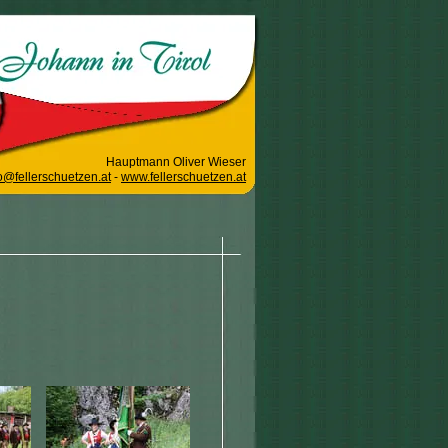
Hauptmann Oliver Wieser
o@fellerschuetzen.at
-
www.fellerschuetzen.at