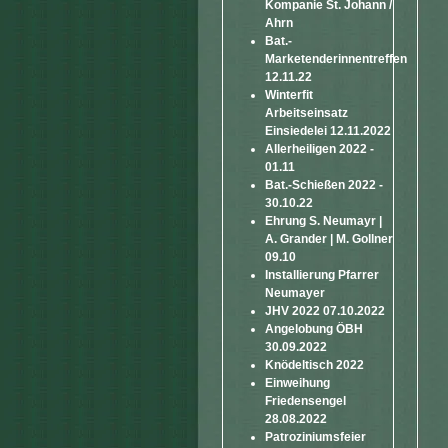
Kompanie St. Johann /
Ahrn
Bat.-
Marketenderinnentreffen
12.11.22
Winterfit
Arbeitseinsatz
Einsiedelei 12.11.2022
Allerheiligen 2022 -
01.11
Bat.-Schießen 2022 -
30.10.22
Ehrung S. Neumayr |
A. Grander | M. Gollner
09.10
Installierung Pfarrer
Neumayer
JHV 2022 07.10.2022
Angelobung ÖBH
30.09.2022
Knödeltisch 2022
Einweihung
Friedensengel
28.08.2022
Patroziniumsfeier