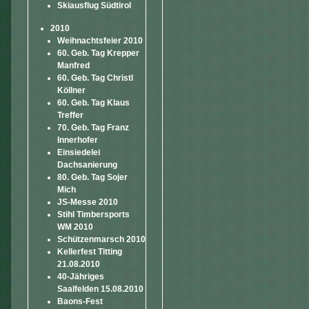
Skiausflug Südtirol
2010
Weihnachtsfeier 2010
60. Geb. Tag Krepper
Manfred
60. Geb. Tag Christl
Köllner
60. Geb. Tag Klaus
Treffer
70. Geb. Tag Franz
Innerhofer
Einsiedelei
Dachsanierung
80. Geb. Tag Sojer
Mich
JS-Messe 2010
Stihl Timbersports
WM 2010
Schützenmarsch 2010
Kellerfest Titting
21.08.2010
40-Jähriges
Saalfelden 15.08.2010
Baons-Fest