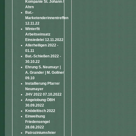
Kompanie St. Johann /
Ahrn
Bat.-
Marketenderinnentreffen
12.11.22
Winterfit
Arbeitseinsatz
Einsiedelei 12.11.2022
Allerheiligen 2022 -
01.11
Bat.-Schießen 2022 -
30.10.22
Ehrung S. Neumayr |
A. Grander | M. Gollner
09.10
Installierung Pfarrer
Neumayer
JHV 2022 07.10.2022
Angelobung ÖBH
30.09.2022
Knödeltisch 2022
Einweihung
Friedensengel
28.08.2022
Patroziniumsfeier