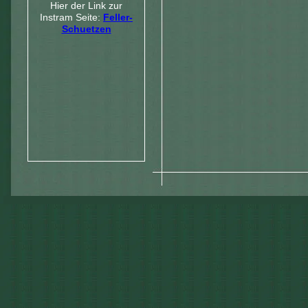
Hier der Link zur
Instram Seite:
Feller-
Schuetzen