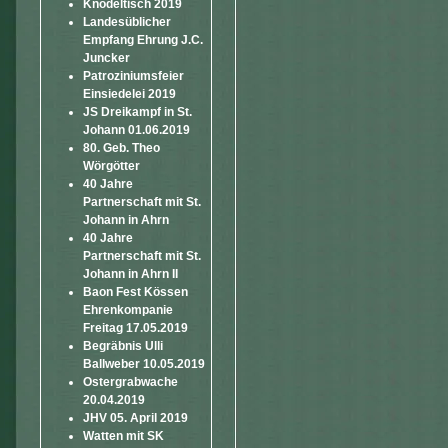
Knödeltisch 2019
Landesüblicher
Empfang Ehrung J.C.
Juncker
Patroziniumsfeier
Einsiedelei 2019
JS Dreikampf in St.
Johann 01.06.2019
80. Geb. Theo
Wörgötter
40 Jahre
Partnerschaft mit St.
Johann in Ahrn
40 Jahre
Partnerschaft mit St.
Johann in Ahrn II
Baon Fest Kössen
Ehrenkompanie
Freitag 17.05.2019
Begräbnis Ulli
Ballweber 10.05.2019
Ostergrabwache
20.04.2019
JHV 05. April 2019
Watten mit SK