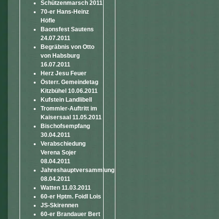
Schützenmarsch 2011
70-er Hans-Heinz
Höfle
Baonsfest Sautens
24.07.2011
Begräbnis von Otto
von Habsburg
16.07.2011
Herz Jesu Feuer
Österr. Gemeindetag
Kitzbühel 10.06.2011
Kufstein Landlibell
Trommler-Auftritt im
Kaisersaal 11.05.2011
Bischofsempfang
30.04.2011
Verabschiedung
Verena Sojer
08.04.2011
Jahreshauptversammlung
08.04.2011
Watten 11.03.2011
60-er Hptm. Foidl Lois
JS-Skirennen
60-er Brandauer Bert