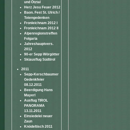
und Ötztal
Herz Jesu Feuer 2012
Baon. Fest St. Ulrich /
Totengedenken
Fronleichnam 2012 I
Fronleichnam 2012 II
Alpenregionstreffen
Folgaria
Jahreshauptvers.
2012
90-er Sepp Wörgötter
Skiausflug Südtirol
2011
Sepp-Kerschbaumer
Gedenkfeier
08.12.2011
Beerdigung Hans
Mayerl
Ausflug TIROL
PANORAMA
13.11.2011
Einsiedelei neuer
Zaun
Knödeltisch 2011