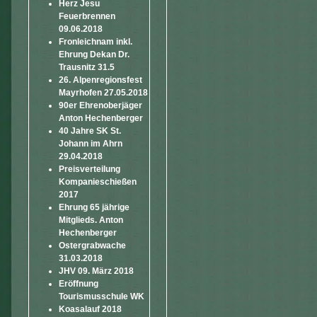
Herz Jesu
Feuerbrennen
09.06.2018
Fronleichnam inkl.
Ehrung Dekan Dr.
Trausnitz 31.5
26. Alpenregionsfest
Mayrhofen 27.05.2018
90er Ehrenoberjäger
Anton Hechenberger
40 Jahre SK St.
Johann im Ahrn
29.04.2018
Preisverteilung
Kompanieschießen
2017
Ehrung 65 jährige
Mitglieds. Anton
Hechenberger
Ostergrabwache
31.03.2018
JHV 09. März 2018
Eröffnung
Tourismusschule WK
Koasalauf 2018